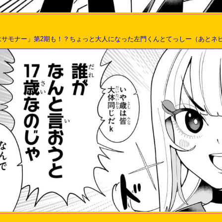
はサモナー」第2期も！？ちょっと大人になった左門くんとてっしー（あとネ