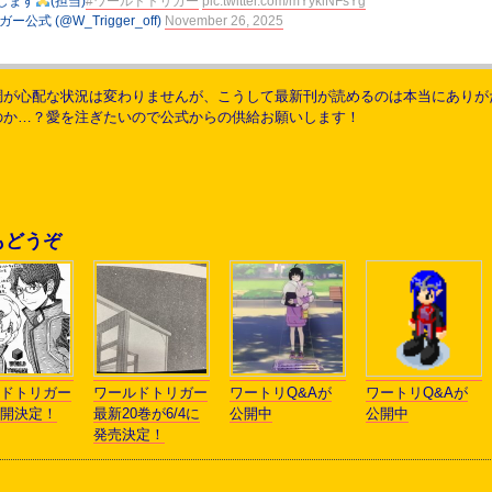
します
(担当)
#ワールドトリガー
pic.twitter.com/mYyklNFsYg
公式 (@W_Trigger_off)
November 26, 2025
が心配な状況は変わりませんが、こうして最新刊が読めるのは本当にありがたい
のか…？愛を注ぎたいので公式からの供給お願いします！
もどうぞ
ドトリガー
ワールドトリガー
ワートリQ&Aが
ワートリQ&Aが
開決定！
最新20巻が6/4に
公開中
公開中
発売決定！