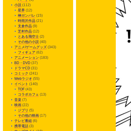
小説
(112)
星界
(12)
榊ガンパレ
(15)
時雨沢作品
(21)
支倉作品
(9)
芝村作品
(12)
とある飛空士
(2)
その他の小説
(40)
アニメ/ゲームグッズ
(343)
フィギュア
(62)
アニメーション
(183)
BD・DVD
(37)
ドラマCD
(31)
コミック
(241)
Webラジオ
(55)
イベント
(140)
TOF
(43)
コラボカフェ
(13)
音楽
(7)
映画
(22)
ジブリ
(5)
その他の映画
(17)
テレビ番組
(6)
携帯電話
(3)