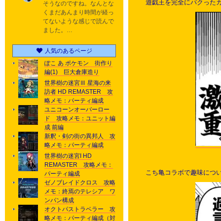
遊戯王を完全にパクった
そうなのですね。なんとな
くまだあんまり時間が経っ
てないような感じで読んで
ました。…
人気のあるページ
ぽこ あ ポケモン 街作り
編(1) 巨大倉庫造り
世界樹の迷宮Ⅲ 星海の来
訪者 HD REMASTER 攻
略メモ：パーティ編成
ユニコーンオーバーロー
ド 攻略メモ：ユニット編
成 前編
新釈・剣の街の異邦人 攻
略メモ：パーティ編成
世界樹の迷宮I HD
REMASTER 攻略メモ：
こち亀コラボで趣味につ
パーティ編成
ゼノブレイドクロス 攻略
メモ：終焉のテレシア ワ
ンパン構成
オクトパストラベラー 攻
略メモ：パーティ編成（対