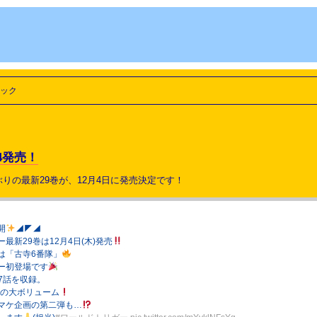
ック
4発売！
ぶりの最新29巻が、12月4日に発売決定です！
開
◢◤◢
最新29巻は12月4日(木)発売
は「古寺6番隊」
ー初登場です
57話を収録。
pの大ボリューム
マケ企画の第二弾も…