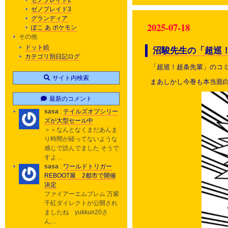
ゼノブレイド2
ゼノブレイド3
グランディア
2025-07-18
ぽこ あ ポケモン
その他
ドット絵
沼駿先生の「超巡
カテゴリ別日記ログ
「超巡！超条先輩」のコミ
サイト内検索
まあしかし今巻も本当面
最新のコメント
sasa
:
テイルズオブシリー
ズが大型セール中
＞＞なんとなくまだあんま
り時間が経ってないような
感じで読んでました そうで
すよ…
sasa
:
ワールドトリガー
REBOOT展 2都市で開催
決定
ファイアーエムブレム 万紫
千紅ダイレクトが公開され
ましたね yukkun20さ
ん…