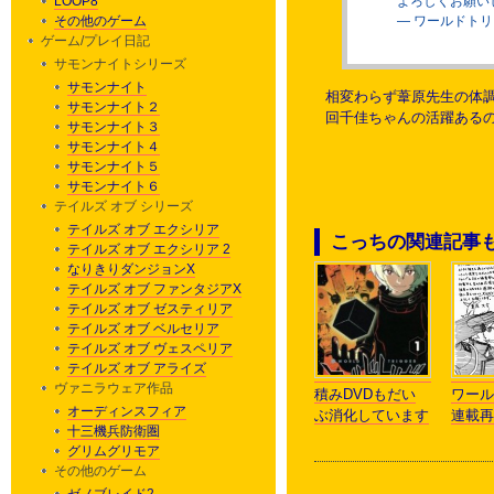
LOOP8
よろしくお願い
その他のゲーム
— ワールドトリガー
ゲーム/プレイ日記
サモンナイトシリーズ
サモンナイト
相変わらず葦原先生の体調
サモンナイト２
回千佳ちゃんの活躍ある
サモンナイト３
サモンナイト４
サモンナイト５
サモンナイト６
テイルズ オブ シリーズ
テイルズ オブ エクシリア
こっちの関連記事
テイルズ オブ エクシリア 2
なりきりダンジョンX
テイルズ オブ ファンタジアX
テイルズ オブ ゼスティリア
テイルズ オブ ベルセリア
テイルズ オブ ヴェスペリア
テイルズ オブ アライズ
ヴァニラウェア作品
積みDVDもだい
ワール
オーディンスフィア
ぶ消化しています
連載再
十三機兵防衛圏
グリムグリモア
その他のゲーム