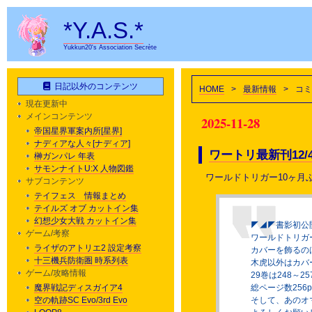
*Y.A.S.*
Yukkun20's Association Secrète
日記以外のコンテンツ
HOME
>
最新情報
>
コミ
現在更新中
メインコンテンツ
2025-11-28
帝国星界軍案内所[星界]
ナディアな人々[ナディア]
ワートリ最新刊12/
榊ガンパレ 年表
サモンナイトU:X 人物図鑑
ワールドトリガー10ヶ月
サブコンテンツ
テイフェス 情報まとめ
テイルズ オブ カットイン集
幻想少女大戦 カットイン集
◤◢◤書影初公
ゲーム/考察
ワールドトリガー
ライザのアトリエ2 設定考察
カバーを飾るの
十三機兵防衛圏 時系列表
木虎以外はカバ
ゲーム/攻略情報
29巻は248～2
魔界戦記ディスガイア4
総ページ数256
空の軌跡SC Evo/3rd Evo
そして、あのオ