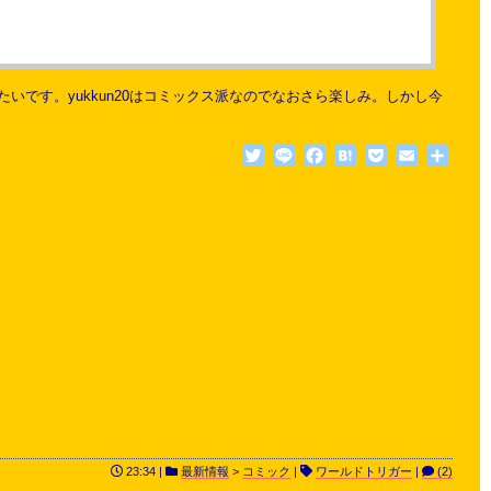
です。yukkun20はコミックス派なのでなおさら楽しみ。しかし今
Twitter
Line
Facebook
Hatena
Pocket
Email
共
有
23:34 |
最新情報
>
コミック
|
ワールドトリガー
|
(2)