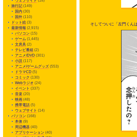
ウェブサイト
(18)
旅行記
(149)
国内
(30)
国外
(110)
ドット絵
(3)
そしてついに「左門くん
最新情報
(2,915)
パソコン
(15)
ゲーム
(1,445)
文房具
(2)
テレビ番組
(2)
アニメ/DVD
(301)
小説
(117)
アニメ/ゲームグッズ
(553)
ドラマCD
(5)
コミック
(130)
Webラジオ
(24)
イベント
(337)
音楽
(20)
映画
(48)
携帯電話
(5)
ウェブサイト
(14)
パソコン
(168)
本体
(9)
周辺機器
(40)
アプリケーション
(40)