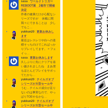
sasa
:
ワールドトリガー
REBOOT展 2都市で開催
決定
作者の健康だけが心配なシ
リーズですが 休載に間
我々にできることは 少し
でもこ…
yukkun20
:
更新お休みし
ます
最近はレスレリや白への道
標そっちのけでこればっか
りプレイしてます。 > フェ
イっ…
sasa
:
更新お休みします
久しぶりに先にクリアを追
い越されましたね まあ僕
もほとんどプレイをサボっ
てたから…
yukkun20
:
テイルズオブ
シリーズが大型セール中
うむ…テイルズ成分が足り
ないのは事実なので、やっ
ぱりTOEやるかな…
yukkun20
:
テイルズオブ
シリーズが大型セール中