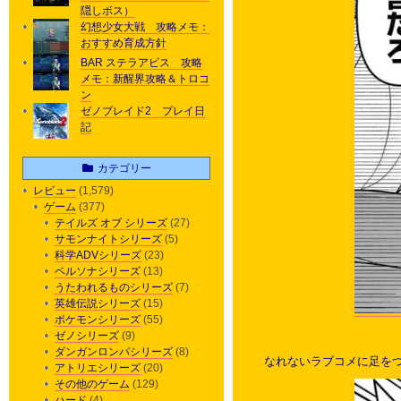
隠しボス）
幻想少女大戦 攻略メモ：
おすすめ育成方針
BAR ステラアビス 攻略
メモ：新醒界攻略＆トロコ
ン
ゼノブレイド2 プレイ日
記
カテゴリー
レビュー
(1,579)
ゲーム
(377)
テイルズ オブ シリーズ
(27)
サモンナイトシリーズ
(5)
科学ADVシリーズ
(23)
ペルソナシリーズ
(13)
うたわれるものシリーズ
(7)
英雄伝説シリーズ
(15)
ポケモンシリーズ
(55)
ゼノシリーズ
(9)
ダンガンロンパシリーズ
(8)
なれないラブコメに足を
アトリエシリーズ
(20)
その他のゲーム
(129)
ハード
(4)