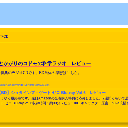
マCD
帆とかがりのコドモの科学ラジオ レビュー
回特典のラジオCDです。BD自体の感想はこちら。
yukkun20.com/index.php/review/33284
【BD】シュタインズ・ゲート ゼロ Blu-ray Vol.6 レビュー
ようやく最終巻です。先日Amazonの全巻購入特典に応募しました。2週間くらい
ート ゼロ Blu-ray Vol.6収録時間：約90分レビュー001 キャラクター原案・h
して鳳凰院凶真と紅莉栖ですね。最後はやはりこの2人。002 キャラクターデザイン
最後はAmadeus紅莉栖でした。でもAmadeusにもこれまで描かれたほかの11人と同じ