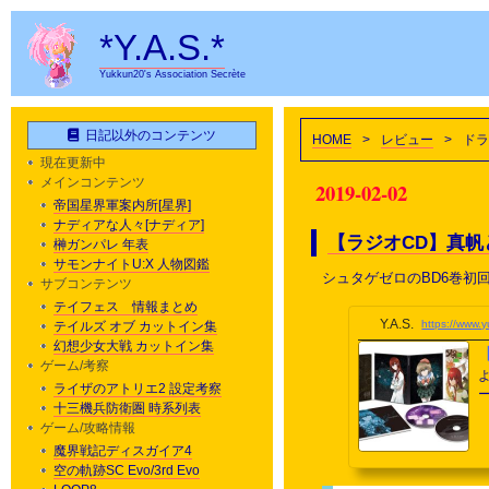
*Y.A.S.*
Yukkun20's Association Secrète
日記以外のコンテンツ
HOME
>
レビュー
>
ドラ
現在更新中
メインコンテンツ
2019-02-02
帝国星界軍案内所[星界]
ナディアな人々[ナディア]
【ラジオCD】真
榊ガンパレ 年表
サモンナイトU:X 人物図鑑
シュタゲゼロのBD6巻初
サブコンテンツ
テイフェス 情報まとめ
Y.A.S.
https://www.
テイルズ オブ カットイン集
幻想少女大戦 カットイン集
ゲーム/考察
ライザのアトリエ2 設定考察
十三機兵防衛圏 時系列表
ゲーム/攻略情報
魔界戦記ディスガイア4
空の軌跡SC Evo/3rd Evo