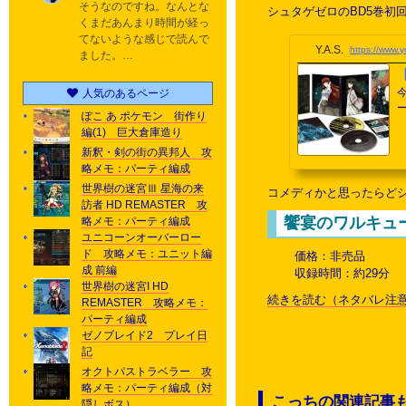
そうなのですね。なんとな
シュタゲゼロのBD5巻初
くまだあんまり時間が経っ
てないような感じで読んで
Y.A.S.
https://www.
ました。…
人気のあるページ
ぽこ あ ポケモン 街作り
編(1) 巨大倉庫造り
新釈・剣の街の異邦人 攻
略メモ：パーティ編成
世界樹の迷宮Ⅲ 星海の来
コメディかと思ったらど
訪者 HD REMASTER 攻
饗宴のワルキュ
略メモ：パーティ編成
ユニコーンオーバーロー
ド 攻略メモ：ユニット編
価格：非売品
成 前編
収録時間：約29分
世界樹の迷宮I HD
続きを読む（ネタバレ注意
REMASTER 攻略メモ：
パーティ編成
ゼノブレイド2 プレイ日
記
オクトパストラベラー 攻
略メモ：パーティ編成（対
こっちの関連記事
隠しボス）