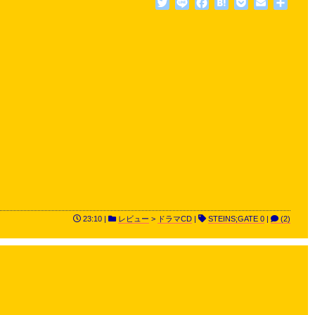
Twitter
Line
Facebook
Hatena
Pocket
Email
共
有
23:10 |
レビュー
>
ドラマCD
|
STEINS;GATE 0
|
(2)