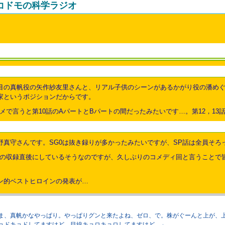
コドモの科学ラジオ
目の真帆役の矢作紗友里さんと、リアル子供のシーンがあるかがり役の潘めぐ
家というポジションだからです。
メで言うと第10話のAパートとBパートの間だったみたいです…。第12，13
野真守さんです。SG0は抜き録りが多かったみたいですが、SP話は全員そろ
話の収録直後にしているそうなのですが、久しぶりのコメディ回と言うことで
ン的ベストヒロインの発表が…
ま、真帆かなやっぱり。やっぱりグンと来たよね、ゼロ、で。株がぐーんと上が、
ョドキョドしてますけど。目線キョロキョロしてますけど…」