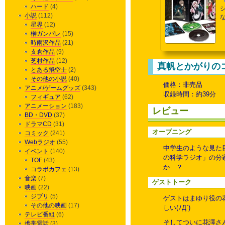
ハード
(4)
小説
(112)
星界
(12)
榊ガンパレ
(15)
時雨沢作品
(21)
支倉作品
(9)
芝村作品
(12)
真帆とかがりの
とある飛空士
(2)
その他の小説
(40)
価格：非売品
アニメ/ゲームグッズ
(343)
収録時間：約39分
フィギュア
(62)
アニメーション
(183)
レビュー
BD・DVD
(37)
ドラマCD
(31)
オープニング
コミック
(241)
Webラジオ
(55)
中学生のような見た
イベント
(140)
の科学ラジオ」の分
TOF
(43)
か…？
コラボカフェ
(13)
音楽
(7)
ゲストトーク
映画
(22)
ジブリ
(5)
ゲストはまゆり役の
その他の映画
(17)
しい(ﾉД`)
テレビ番組
(6)
そしてついに花澤さ
携帯電話
(3)