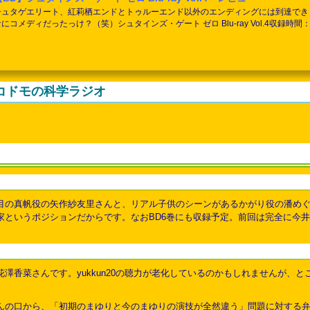
シュタゲエリート、紅莉栖エンドとトゥルーエンド以外のエンディングには到達でき
なにコメディだったっけ？（笑）シュタインズ・ゲート ゼロ Blu-ray Vol.4収録時
ース萌郁、るか子、フェイリスの３人組。フェイリスの冬メイド服のhuke氏の絵は初
らはラボメンナンバー順なのでフェイリスと鈴羽。今回鈴羽はかがりに振り回されたり.
コドモの科学ラジオ
目の真帆役の矢作紗友里さんと、リアル子供のシーンがあるかがり役の潘めぐ
家というポジションだからです。なおBD6巻にも収録予定。前回は完全に今
花澤香菜さんです。yukkun20の聴力が老化しているのかもしれませんが、
んの口から、「初期のまゆりと今のまゆりの演技が全然違う」問題に対する