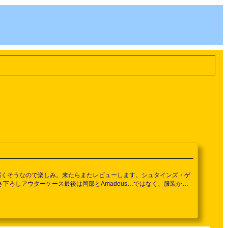
で届くそうなので楽しみ。来たらまたレビューします。シュタインズ・ゲ
uke氏描き下ろしアウターケース最後は岡部とAmadeus…ではなく、服装から
・稲吉智重 描き下ろしデジパックラボメンナンバー011の由季、そして
ように、「...