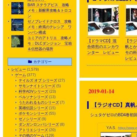
BAR ステラアビス 攻略
メモ：新醒界攻略＆トロコ
ン
ゼノブレイドクロス 攻略
メモ：終焉のテレシア ワ
ンパン構成
ユミアのアトリエ 攻略メ
【ドラマCD】混
【ラジ
モ：DLCダンジョン 宝箱
合焙煎のエンカウ
帆とか
＆伝想器の場所
ンター レビュー
モの
レビュ
カテゴリー
レビュー
(1,579)
ゲーム
(377)
テイルズ オブ シリーズ
(27)
サモンナイトシリーズ
(5)
2019-01-14
科学ADVシリーズ
(23)
ペルソナシリーズ
(13)
うたわれるものシリーズ
(7)
【ラジオCD】真
英雄伝説シリーズ
(15)
ポケモンシリーズ
(55)
シュタゲゼロのBD4巻初
ゼノシリーズ
(9)
ダンガンロンパシリーズ
(8)
Y.A.S.
https://www.
アトリエシリーズ
(20)
その他のゲーム
(129)