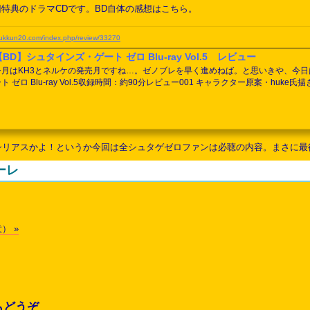
回特典のドラマCDです。BD自体の感想はこちら。
yukkun20.com/index.php/review/33270
【BD】シュタインズ・ゲート ゼロ Blu-ray Vol.5 レビュー
今月はKH3とネルケの発売月ですね…。ゼノブレを早く進めねば。と思いきや、今
ート ゼロ Blu-ray Vol.5収録時間：約90分レビュー001 キャラクター原案・
横顔に迫力がありすぎます。さすがhukeさん。002 キャラクターデザイン・稲吉
り。最後に余るはずのラボメンナンバー012の枠は果たして誰になるのか。003 ドラマC
シリアスかよ！というか今回は全シュタゲゼロファンは必聴の内容。まさに最
ーレ
） »
もどうぞ