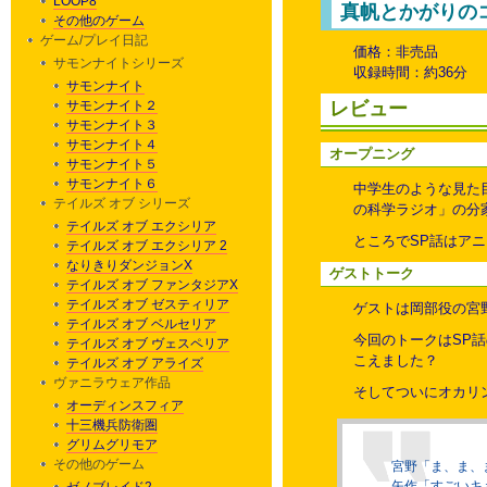
LOOP8
真帆とかがりの
その他のゲーム
ゲーム/プレイ日記
価格：非売品
サモンナイトシリーズ
収録時間：約36分
サモンナイト
サモンナイト２
レビュー
サモンナイト３
サモンナイト４
オープニング
サモンナイト５
サモンナイト６
中学生のような見た
テイルズ オブ シリーズ
の科学ラジオ」の分
テイルズ オブ エクシリア
ところでSP話はアニ
テイルズ オブ エクシリア 2
なりきりダンジョンX
ゲストトーク
テイルズ オブ ファンタジアX
テイルズ オブ ゼスティリア
ゲストは岡部役の宮
テイルズ オブ ベルセリア
今回のトークはSP
テイルズ オブ ヴェスペリア
こえました？
テイルズ オブ アライズ
ヴァニラウェア作品
そしてついにオカリ
オーディンスフィア
十三機兵防衛圏
グリムグリモア
その他のゲーム
宮野「ま、ま、
矢作「すごいキ