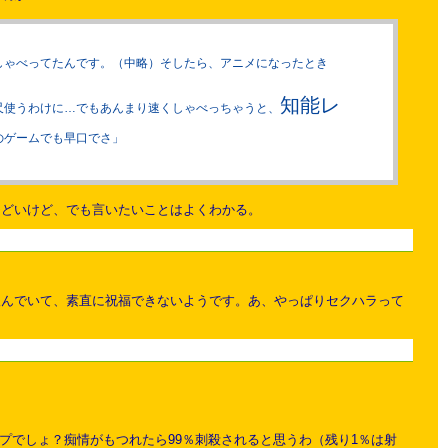
しゃべってたんです。（中略）そしたら、アニメになったとき
知能レ
尺使うわけに…でもあんまり速くしゃべっちゃうと、
のゲームでも早口でさ」
ひどいけど、でも言いたいことはよくわかる。
恨んでいて、素直に祝福できないようです。あ、やっぱりセクハラって
プでしょ？痴情がもつれたら99％刺殺されると思うわ（残り1％は射