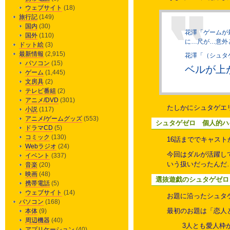
ウェブサイト
(18)
旅行記
(149)
国内
(30)
花澤「ゲームが
国外
(110)
に…尺が…意外
ドット絵
(3)
最新情報
(2,915)
花澤「（シュタ
パソコン
(15)
ベルが上
ゲーム
(1,445)
文房具
(2)
テレビ番組
(2)
アニメ/DVD
(301)
たしかにシュタゲエ
小説
(117)
アニメ/ゲームグッズ
(553)
シュタゲゼロ 個人的ハ
ドラマCD
(5)
コミック
(130)
16話まででキャス
Webラジオ
(24)
今回はダルが活躍し
イベント
(337)
いう扱いだったんだ
音楽
(20)
映画
(48)
選抜遊戯のシュタゲゼロ
携帯電話
(5)
ウェブサイト
(14)
お題に沿ったシュタ
パソコン
(168)
最初のお題は「恋人
本体
(9)
周辺機器
(40)
3人とも愛人枠
アプリケーション
(40)