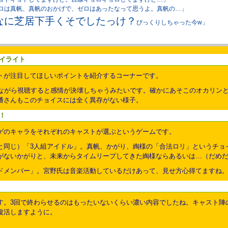
ロは真帆、真帆のおかげで、ゼロはあったなって思うよ。真帆の…」
なに芝居下手くそでしたっけ？
びっくりしちゃった今w」
イライト
トが注目してほしいポイントを紹介するコーナーです。
みながら視聴すると感情が決壊しちゃうみたいです。確かにあそこのオカリン
潘さんもこのチョイスには全く異存がない様子。
！
ゲのキャラをそれぞれのキャストが選ぶというゲームです。
と同じ）「3人組アイドル」。真帆、かがり、綯様の「合法ロリ」というチョ
がないかがりと、未来からタイムリープしてきた綯様ならあるいは…（だめ
ドメンバー」。宮野氏は音楽活動しているだけあって、見せ方心得てますね。
す。3回で終わらせるのはもったいないくらい濃い内容でしたね。キャスト陣
復活しますように。