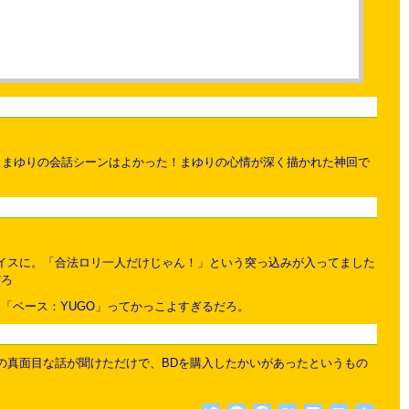
とまゆりの会話シーンはよかった！まゆりの心情が深く描かれた神回で
イスに。「合法ロリ一人だけじゃん！」という突っ込みが入ってました
だろ
「ベース：YUGO」ってかっこよすぎるだろ。
の真面目な話が聞けただけで、BDを購入したかいがあったというもの