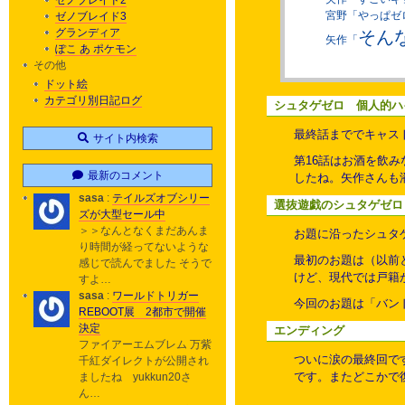
ゼノブレイド2
宮野「やっぱゼ
ゼノブレイド3
グランディア
そん
矢作「
ぽこ あ ポケモン
その他
ドット絵
カテゴリ別日記ログ
シュタゲゼロ 個人的ハ
最終話まででキャス
サイト内検索
第16話はお酒を飲
最新のコメント
したね。矢作さんも
sasa
:
テイルズオブシリー
選抜遊戯のシュタゲゼロ
ズが大型セール中
＞＞なんとなくまだあんま
お題に沿ったシュタ
り時間が経ってないような
最初のお題は（以前
感じで読んでました そうで
けど、現代では戸籍
すよ…
sasa
:
ワールドトリガー
今回のお題は「バン
REBOOT展 2都市で開催
決定
エンディング
ファイアーエムブレム 万紫
ついに涙の最終回で
千紅ダイレクトが公開され
です。またどこかで
ましたね yukkun20さ
ん…