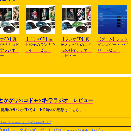
オCD】真
【ドラマCD】自
【ラジオCD】真
【ゲーム】シュタ
がりのコド
由粒子のランナウ
帆とかがりのコド
インズゲート・ゼ
科学ラジオ
ェイ レビュー
モの科学ラジオ
ロ レビュー
ー
レビュー
帆とかがりのコドモの科学ラジオ レビュー
回特典のラジオCDです。BD自体の感想はこちら。
yukkun20.com/index.php/review/33087
【BD】シュタインズ・ゲート ゼロ Blu-ray Vol.4 レビュー