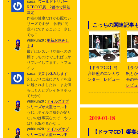
sasa
:
ワールドトリガー
REBOOT展 2都市で開催
決定
作者の健康だけが心配なシ
リーズですが 休載に間
こっちの関連記事
我々にできることは 少し
でもこ…
yukkun20
:
更新お休みし
ます
最近はレスレリや白への道
標そっちのけでこればっか
りプレイしてます。 > フェ
【ドラマCD】混
【ラジ
イっ…
合焙煎のエンカウ
帆とか
sasa
:
更新お休みします
久しぶりに先にクリアを追
ンター レビュー
モの
い越されましたね まあ僕
レビュ
もほとんどプレイをサボっ
てたから…
yukkun20
:
テイルズオブ
シリーズが大型セール中
うむ…テイルズ成分が足り
2019-01-18
ないのは事実なので、やっ
ぱりTOEやるかな…
yukkun20
:
テイルズオブ
【ドラマCD】饗
シリーズが大型セール中