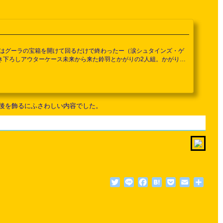
日はグーラの宝箱を開けて回るだけで終わったー（涙シュタインズ・ゲ
huke氏描き下ろしアウターケース未来から来た鈴羽とかがりの2人組。かがりの
智重 描き下ろしデジパックこちらはラボメンナンバー順なので真帆とかが
D「...
後を飾るにふさわしい内容でした。
Twitter
Line
Facebook
Hatena
Pocket
Email
共
有