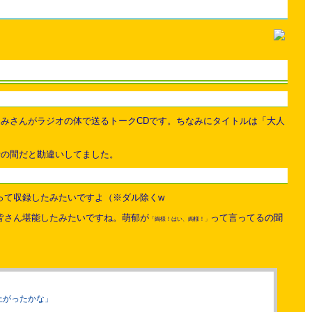
みさんがラジオの体で送るトークCDです。ちなみにタイトルは「大人
話の間だと勘違いしてました。
って収録したみたいですよ（※ダル除くw
皆さん堪能したみたいですね。萌郁が
って言ってるの聞
「綯様！はい、綯様！」
上がったかな」