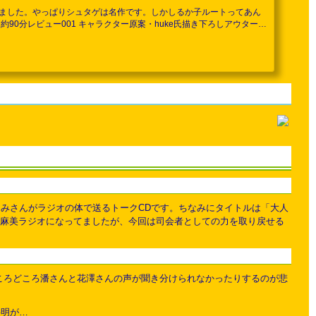
ました。やっぱりシュタゲは名作です。しかしるか子ルートってあん
間：約90分レビュー001 キャラクター原案・huke氏描き下ろしアウターケ
出？002 キャラクターデザイン・稲吉智重 描き下ろしデジパックこち
..
みさんがラジオの体で送るトークCDです。ちなみにタイトルは「大人
井麻美ラジオになってましたが、今回は司会者としての力を取り戻せる
ところどころ潘さんと花澤さんの声が聞き分けられなかったりするのが悲
弁明が…