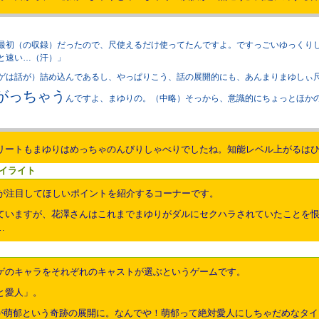
最初（の収録）だったので、尺使えるだけ使ってたんですよ。ですっごいゆっくり
と速い…（汗）」
ゲは話が）詰め込んであるし、やっぱりこう、話の展開的にも、あんまりまゆしぃ
がっちゃう
んですよ、まゆりの。（中略）そっから、意識的にちょっとほか
リートもまゆりはめっちゃのんびりしゃべりでしたね。知能レベル上がるは
イライト
トが注目してほしいポイントを紹介するコーナーです。
ていますが、花澤さんはこれまでまゆりがダルにセクハラされていたことを
…
ゲのキャラをそれぞれのキャストが選ぶというゲームです。
と愛人」。
が萌郁という奇跡の展開に。なんでや！萌郁って絶対愛人にしちゃだめなタイ