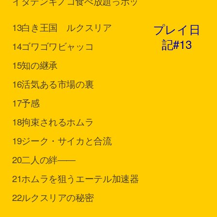
イダテン
キノコ食べ放題っポッ
プレイ日
13
白き王国 ルクスリア
記#13
14
ゴワゴワビャッコ
15
知の継承
16
活気ある市場の裏
17
予感
18
拘束されるホムラ
19
ジーク・サイカと合流
20
二人の絆――
21
ホムラを狙うエーテル加速器
22
ルクスリアの秘密