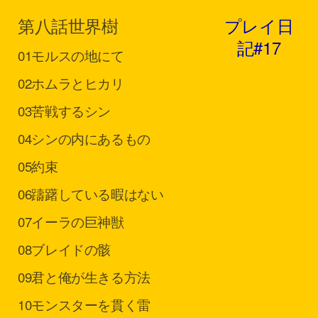
第八話
世界樹
プレイ日
記#17
01
モルスの地にて
02
ホムラとヒカリ
03
苦戦するシン
04
シンの内にあるもの
05
約束
06
躊躇している暇はない
07
イーラの巨神獣
08
ブレイドの骸
09
君と俺が生きる方法
10
モンスターを貫く雷