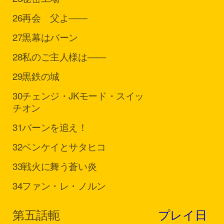
26
再会 父よ――
27
黒幕はバーン
28
私のご主人様は――
29
黒鉄の城
30
チェンジ・JKモード・スイッ
チオン
31
バーンを追え！
32
ベンケイとサタヒコ
33
戦火に舞う蒼い炎
34
ファン・レ・ノルン
第五話
軛
プレイ日