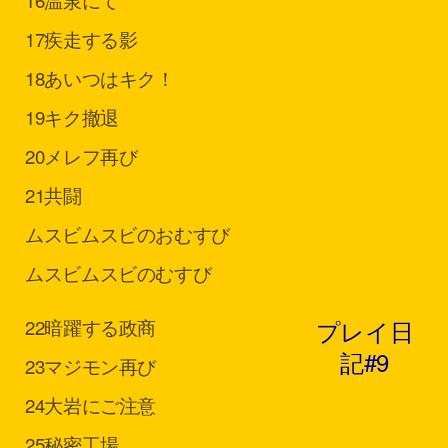
16
温泉にて
17
疾走する影
18
あいつはキク！
19
キク撤退
20
メレフ再び
21
共闘
ムスビ
ムスビのおむすび
ムスビ
ムスビのむすび
プレイ日
22
暗躍する政商
記#9
23
マジモン再び
24
大岩にご注意
25
秘密工場