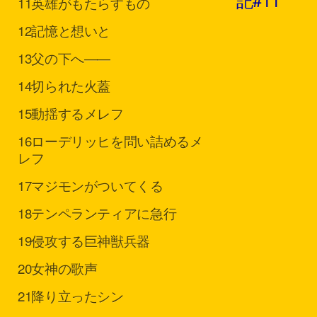
11
英雄がもたらすもの
12
記憶と想いと
13
父の下へ――
14
切られた火蓋
15
動揺するメレフ
16
ローデリッヒを問い詰めるメ
レフ
17
マジモンがついてくる
18
テンペランティアに急行
19
侵攻する巨神獣兵器
20
女神の歌声
21
降り立ったシン