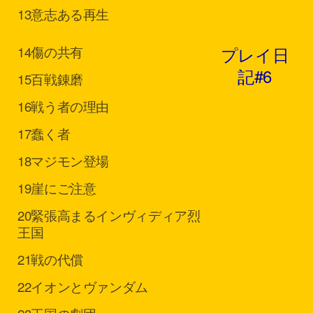
13
意志ある再生
プレイ日
14
傷の共有
記#6
15
百戦錬磨
16
戦う者の理由
17
蠢く者
18
マジモン登場
19
崖にご注意
20
緊張高まるインヴィディア烈
王国
21
戦の代償
22
イオンとヴァンダム