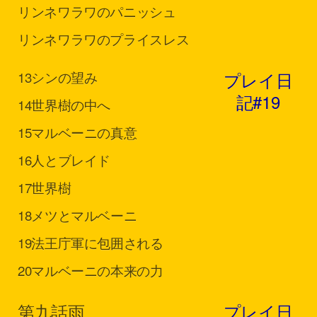
リンネ
ワラワのパニッシュ
リンネ
ワラワのプライスレス
プレイ日
13
シンの望み
記#19
14
世界樹の中へ
15
マルベーニの真意
16
人とブレイド
17
世界樹
18
メツとマルベーニ
19
法王庁軍に包囲される
20
マルベーニの本来の力
第九話
雨
プレイ日