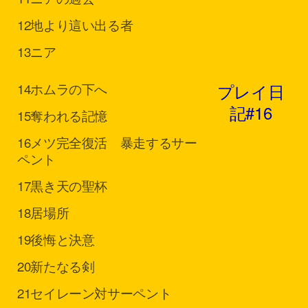
12
地より這い出る者
13
ニア
プレイ日
14
ホムラの下へ
記#16
15
奪われる記憶
16
メツ完全復活 暴走するサー
ペント
17
黒き天の聖杯
18
居場所
19
後悔と決意
20
新たなる剣
21
セイレーン対サーペント