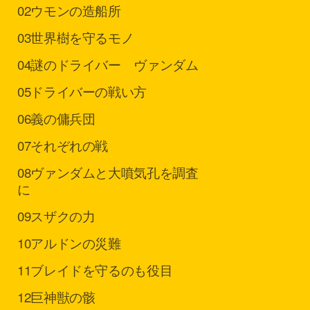
02
ウモンの造船所
03
世界樹を守るモノ
04
謎のドライバー ヴァンダム
05
ドライバーの戦い方
06
義の傭兵団
07
それぞれの戦
08
ヴァンダムと大噴気孔を調査
に
09
スザクの力
10
アルドンの災難
11
ブレイドを守るのも役目
12
巨神獣の骸