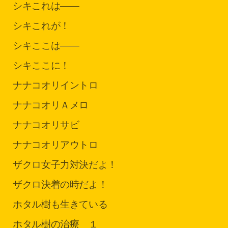
シキ
これは――
シキ
これが！
シキ
ここは――
シキ
ここに！
ナナコオリ
イントロ
ナナコオリ
Ａメロ
ナナコオリ
サビ
ナナコオリ
アウトロ
ザクロ
女子力対決だよ！
ザクロ
決着の時だよ！
ホタル
樹も生きている
ホタル
樹の治療 １