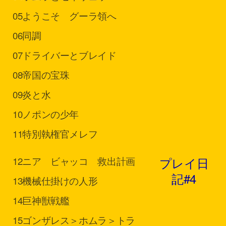
05
ようこそ グーラ領へ
06
同調
07
ドライバーとブレイド
08
帝国の宝珠
09
炎と水
10
ノポンの少年
11
特別執権官メレフ
プレイ日
12
ニア ビャッコ 救出計画
記#4
13
機械仕掛けの人形
14
巨神獣戦艦
15
ゴンザレス＞ホムラ＞トラ