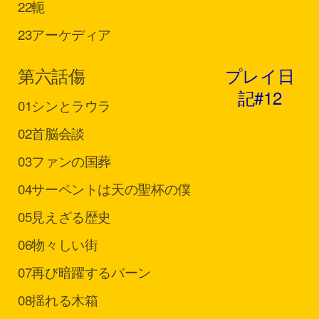
22
軛
23
アーケディア
第六話
傷
プレイ日
記#12
01
シンとラウラ
02
首脳会談
03
ファンの国葬
04
サーペントは天の聖杯の僕
05
見えざる歴史
06
物々しい街
07
再び暗躍するバーン
08
揺れる木箱