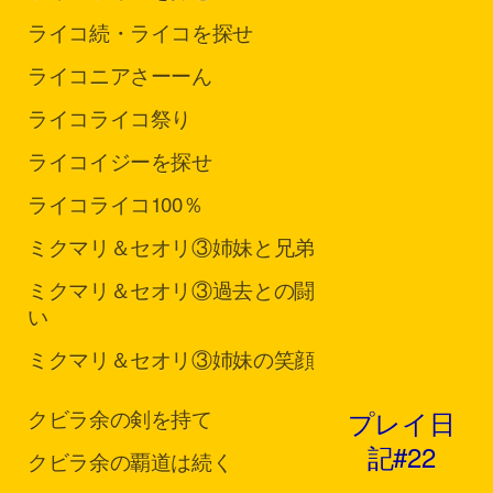
ライコ
続・ライコを探せ
ライコ
ニアさーーん
ライコ
ライコ祭り
ライコ
イジーを探せ
ライコ
ライコ100％
ミクマリ＆セオリ③
姉妹と兄弟
ミクマリ＆セオリ③
過去との闘
い
ミクマリ＆セオリ③
姉妹の笑顔
プレイ日
クビラ
余の剣を持て
記#22
クビラ
余の覇道は続く