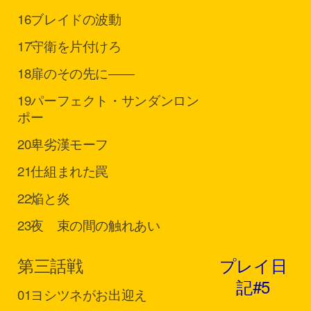
16
ブレイドの波動
17
守衛を片付けろ
18
扉のその先に――
19
パーフェクト・サンダンロン
ポー
20
卑劣漢モーフ
21
仕組まれた罠
22
焔と炎
23
夜 束の間の触れあい
第三話
戦
プレイ日
記#5
01
ヨシツネがお出迎え