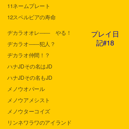
11
ネームプレート
12
スペルビアの寿命
プレイ日
ヂカラオ
オレ―― やる！
記#18
ヂカラオ
――犯人？
ヂカラオ
仲間！？
ハナJD
その名はJD
ハナJD
その名もJD
メノウ
オパール
メノウ
アメシスト
メノウ
ターコイズ
リンネ
ワラワのアイランド