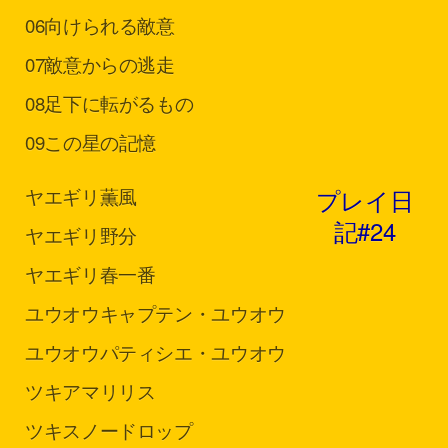
06
向けられる敵意
07
敵意からの逃走
08
足下に転がるもの
09
この星の記憶
プレイ日
ヤエギリ
薫風
記#24
ヤエギリ
野分
ヤエギリ
春一番
ユウオウ
キャプテン・ユウオウ
ユウオウ
パティシエ・ユウオウ
ツキ
アマリリス
ツキ
スノードロップ