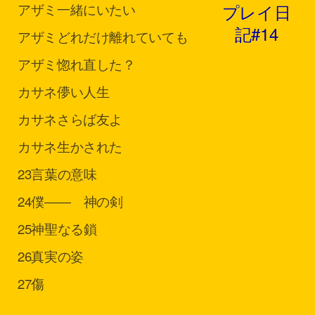
プレイ日
アザミ
一緒にいたい
記#14
アザミ
どれだけ離れていても
アザミ
惚れ直した？
カサネ
儚い人生
カサネ
さらば友よ
カサネ
生かされた
23
言葉の意味
24
僕―― 神の剣
25
神聖なる鎖
26
真実の姿
27
傷