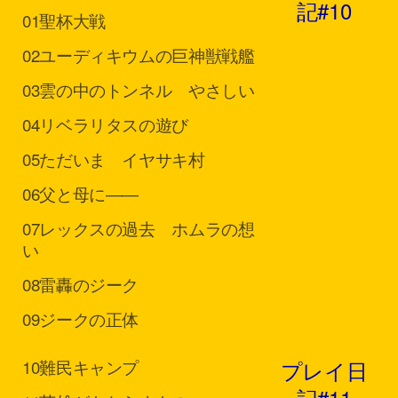
記#10
01
聖杯大戦
02
ユーディキウムの巨神獣戦艦
03
雲の中のトンネル やさしい
04
リベラリタスの遊び
05
ただいま イヤサキ村
06
父と母に――
07
レックスの過去 ホムラの想
い
08
雷轟のジーク
09
ジークの正体
プレイ日
10
難民キャンプ
記#11