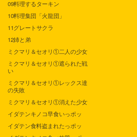
09
料理するターキン
10
料理集団「火龍団」
11
グレートサクラ
12
姉と弟
ミクマリ＆セオリ①
二人の少女
ミクマリ＆セオリ①
遮られた戦
い
ミクマリ＆セオリ①
レックス達
の失敗
ミクマリ＆セオリ①
消えた少女
イダテン
キノコ早食いっポッ
イダテン
食料盗まれたっポッ