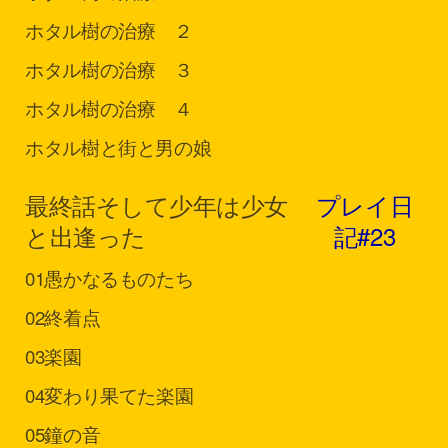
ホタル
樹の治療 ２
ホタル
樹の治療 ３
ホタル
樹の治療 ４
ホタル
樹と街と男の娘
最終話
そして少年は少女
プレイ日
と出逢った
記#23
01
愚かなるものたち
02
終着点
03
楽園
04
変わり果てた楽園
05
鐘の音