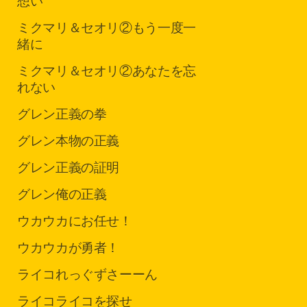
想い
ミクマリ＆セオリ②
もう一度一
緒に
ミクマリ＆セオリ②
あなたを忘
れない
グレン
正義の拳
グレン
本物の正義
グレン
正義の証明
グレン
俺の正義
ウカ
ウカにお任せ！
ウカ
ウカが勇者！
ライコ
れっぐずさーーん
ライコ
ライコを探せ