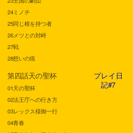
23
王国の劇団
24
ミノチ
25
同じ根を持つ者
26
メツとの対峙
27
戦
28
想いの痕
第四話
天の聖杯
プレイ日
記#7
01
天の聖杯
02
法王庁への行き方
03
レックス様御一行
04
青春