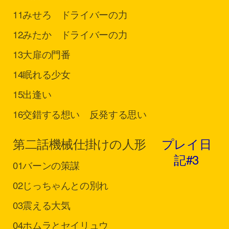
11
みせろ ドライバーの力
12
みたか ドライバーの力
13
大扉の門番
14
眠れる少女
15
出逢い
16
交錯する想い 反発する思い
第二話
機械仕掛けの人形
プレイ日
記#3
01
バーンの策謀
02
じっちゃんとの別れ
03
震える大気
04
ホムラとセイリュウ