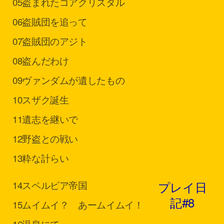
05
盗まれたコアクリスタル
06
盗賊団を追って
07
盗賊団のアジト
08
盗んだわけ
09
ヴァンダムが遺したもの
10
スザク誕生
11
遺志を継いで
12
野盗との戦い
13
粋な計らい
プレイ日
14
スペルビア帝国
記#8
15
ムイムイ？ あームイムイ！