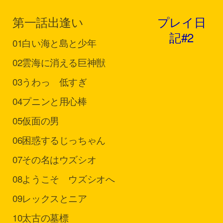
第一話
出逢い
プレイ日
記#2
01
白い海と島と少年
02
雲海に消える巨神獣
03
うわっ 低すぎ
04
プニンと用心棒
05
仮面の男
06
困惑するじっちゃん
07
その名はウズシオ
08
ようこそ ウズシオへ
09
レックスとニア
10
太古の墓標