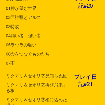
記#20
01
神が望む世界
02
巨神獣とアルス
03
特攻
04
弱い者 強い者
05
ラウラの願い
06
命をつなぐものたち
07
雨
プレイ日
ミクマリ＆セオリ②
見知らぬ槍
記#21
ミクマリ＆セオリ②
再び飛来す
る槍
ミクマリ＆セオリ②
槍に込めた