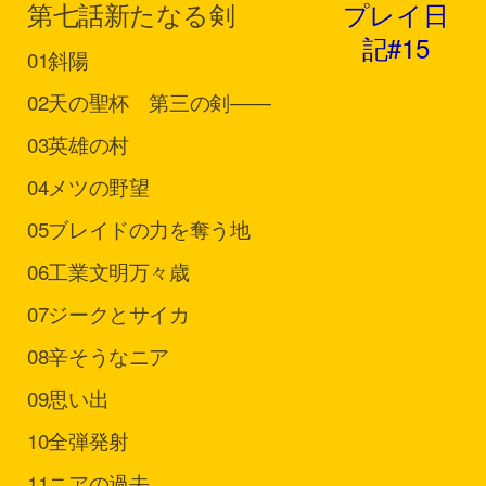
第七話
新たなる剣
プレイ日
記#15
01
斜陽
02
天の聖杯 第三の剣――
03
英雄の村
04
メツの野望
05
ブレイドの力を奪う地
06
工業文明万々歳
07
ジークとサイカ
08
辛そうなニア
09
思い出
10
全弾発射
11
ニアの過去