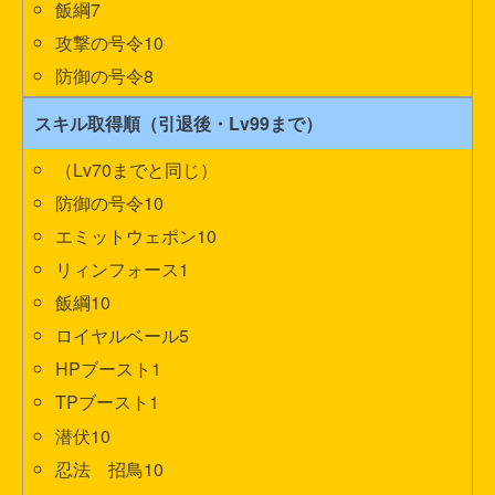
飯綱7
攻撃の号令10
防御の号令8
スキル取得順（引退後・Lv99まで）
（Lv70までと同じ）
防御の号令10
エミットウェポン10
リィンフォース1
飯綱10
ロイヤルベール5
HPブースト1
TPブースト1
潜伏10
忍法 招鳥10