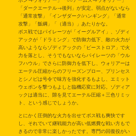
「ダークエーテル→後列」が安定。弱点がないなら
「通常攻撃」「インザダーク/ハンギング」「通常
攻撃」「飯綱」「（適当）」あたりかな。
ボス戦ではパイレーツが「イーグルアイ」、ゾディ
アックが「ドラミング」で防御力低下、敵の火力が
高いようならゾディアックの「ビーストロア」で火
力を落とし、そうでもないならパイレーツの「ウル
フハウル」でさらに防御力を低下し、ウォリアーは
エーテル圧縮からのフリーズンブロー、プリンセス
とシノビは号令で味方を強化するもよし、エミット
ウェポンを撃つもよしと臨機応変に対応。ゾディア
ックは適当に、隙を見てエーテル圧縮＋三色リミッ
ト、という感じでしょうか。
とにかく圧倒的な火力を出せてボス戦も爽快です
し、それでいて継戦能力が高い低燃費な戦い方もで
きるので非常に楽しかったです。専門の回復役がい