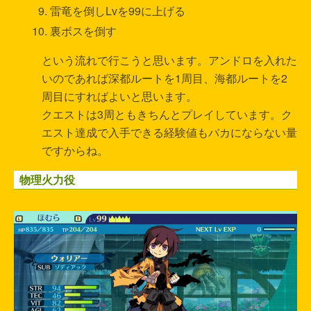
雷竜を倒しLvを99に上げる
裏ボスを倒す
という流れで行こうと思います。アンドロを入れた
いのであれば深都ルートを1周目、海都ルートを2
周目にすればよいと思います。
クエストは3周ともきちんとプレイしています。ク
エスト達成で入手できる経験値もバカにならない量
ですからね。
物理火力役