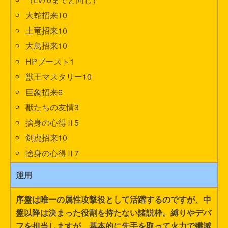
大蛇招来10
土竜招来10
大鳥招来10
HPブースト1
獣王マスタリー10
巨象招来6
獣たちの友情3
捨身の心得Ⅱ5
剣虎招来10
捨身の心得Ⅱ7
運用
序盤は唯一の属性攻撃役として活躍するのですが、中
盤以降は決まった役割を持たない諸説枠。縛りやデバ
フを担当しますが、基本的に先手を取って火力で殲滅