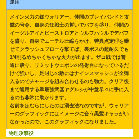
運用
メイン火力の鎚ウォリアー。仲間のブレイバンドと攻
撃の号令、自身の狂戦士の誓いでバフを盛り、仲間の
イーグルアイとビーストロアとウルフハウルでデバフ
を盛り、自身でエーテル圧縮をかけ、特異点定理を乗
せてクラッシュブローを撃てば、裏ボスの超耐久でも
3/4削るめちゃくちゃな火力が出ます。ザコ戦では普
通に殴り、リミットウェポンの発射台になっているだ
けで強いし、足封じの敵にはナインスマッシュが全弾
入るのでチャージを組み合わせるのも強力。クリア後
まで通用する準最強武器ヤグルシが中盤早々に手に入
るのも非常に助かります。
名前をほむらにしたのは消去法なのですが、ウォリア
ーのグラフィックにはイメージに合う黒髪キャラがい
なかったので、このグラフィックになりました。
物理攻撃役