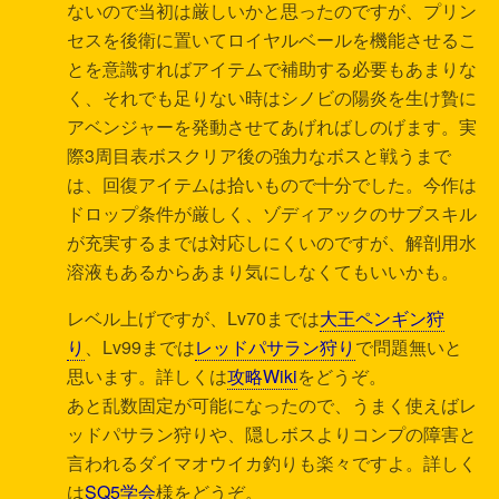
ないので当初は厳しいかと思ったのですが、プリン
セスを後衛に置いてロイヤルベールを機能させるこ
とを意識すればアイテムで補助する必要もあまりな
く、それでも足りない時はシノビの陽炎を生け贄に
アベンジャーを発動させてあげればしのげます。実
際3周目表ボスクリア後の強力なボスと戦うまで
は、回復アイテムは拾いもので十分でした。今作は
ドロップ条件が厳しく、ゾディアックのサブスキル
が充実するまでは対応しにくいのですが、解剖用水
溶液もあるからあまり気にしなくてもいいかも。
レベル上げですが、Lv70までは
大王ペンギン狩
り
、Lv99までは
レッドパサラン狩り
で問題無いと
思います。詳しくは
攻略Wiki
をどうぞ。
あと乱数固定が可能になったので、うまく使えばレ
ッドパサラン狩りや、隠しボスよりコンプの障害と
言われるダイマオウイカ釣りも楽々ですよ。詳しく
は
SQ5学会
様をどうぞ。