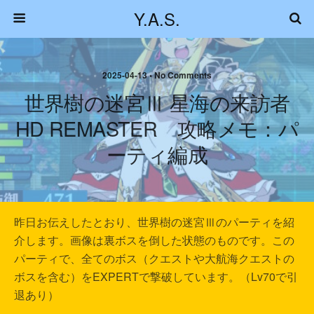
Y.A.S.
2025-04-13 • No Comments
世界樹の迷宮Ⅲ 星海の来訪者
HD REMASTER 攻略メモ：パ
ーティ編成
昨日お伝えしたとおり、世界樹の迷宮Ⅲのパーティを紹
介します。画像は裏ボスを倒した状態のものです。この
パーティで、全てのボス（クエストや大航海クエストの
ボスを含む）をEXPERTで撃破しています。（Lv70で引
退あり）