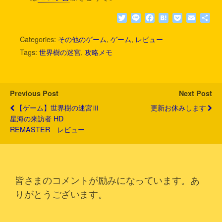
T
L
F
H
P
E
共
w
i
a
a
o
m
有
i
n
c
t
c
a
Categories:
その他のゲーム
,
ゲーム
,
レビュー
t
e
e
e
k
i
Tags:
世界樹の迷宮
,
攻略メモ
t
b
n
e
l
e
o
a
t
r
o
k
Previous Post
Next Post
【ゲーム】世界樹の迷宮Ⅲ
更新お休みします
星海の来訪者 HD
REMASTER レビュー
皆さまのコメントが励みになっています。あ
りがとうございます。