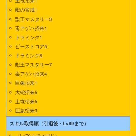
土竜招来1
獣の警戒1
獣王マスタリー3
毒アゲハ招来1
ドラミング1
ビーストロア5
ドラミング5
獣王マスタリー7
毒アゲハ招来4
巨象招来1
大蛇招来5
土竜招来5
巨象招来3
スキル取得順（引退後・Lv99まで）
（Lv70までと同じ）