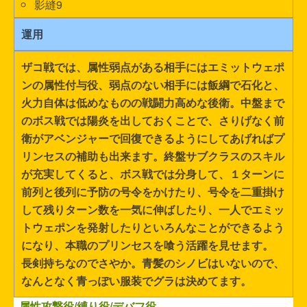
影縫9
運用
ザコ戦では、属性弱点がある相手にはエミットウェポ
ンの属性付与役、弱点のない相手には飯綱で石化と、
火力自体は低めなものの戦闘力高めな後衛。中盤まで
のボス戦では陽炎を出しておくことで、さりげなく前
衛がアベンジャーで回復できるようにしてあげればプ
リンセスの補助も出来ます。終盤サブクラスのスキル
が充実してくると、ボス戦では分身して、１ターンに
前列と後列に予防の号令をかけたり、号令を二重掛け
して残りターン数を一気に伸ばしたり、一人でエミッ
トウェポンを発射したりといろんなことができるよう
になり、本職のプリンセスを喰う活躍を見せます。
長剣持ちなのでさやか。青髪のシノビはいないので、
なんとなく青っぽい服装でグラは決めてます。
属性攻撃役/縛り役/デバフ役