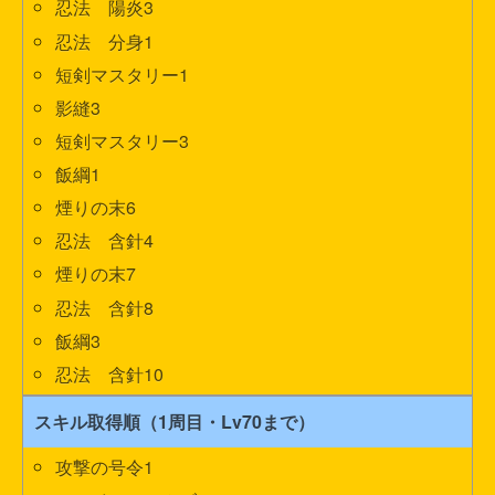
忍法 陽炎3
忍法 分身1
短剣マスタリー1
影縫3
短剣マスタリー3
飯綱1
煙りの末6
忍法 含針4
煙りの末7
忍法 含針8
飯綱3
忍法 含針10
スキル取得順（1周目・Lv70まで）
攻撃の号令1