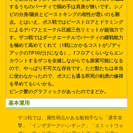
するうちのパーティで搦め手は肩身が狭いです。シノ
ビの分身/陽炎とビーストキングの相性が悪いのも難
点。とはいえ、ボス戦ではビーストロアとドラミング
によるデバフとエーテル圧縮三色リミットが超強力で
す。ザコ戦ではダークエーテルでパーティの継戦能力
を極めて高めてくれて（1戦にかかるコストがゾディ
アックのTP10だけになる）、1フロアくらいならエン
カウントするザコを全滅しながらでも探索可能になる
ので、やっぱり不可欠な存在です。ただ獣たちは本当
に使わなかったので、ボスにも通る即死の剣虎の修得
を早めてもいいかも。
ピンク髪のグラフィックがあったのでまどか。
基本運用
ザコ戦では、属性弱点がある敵相手なら「通常攻
撃」「インザダーク/ハンギング」「エミットウェ
ポン→ウォリアー」「○○アームズ→ウォリアー」