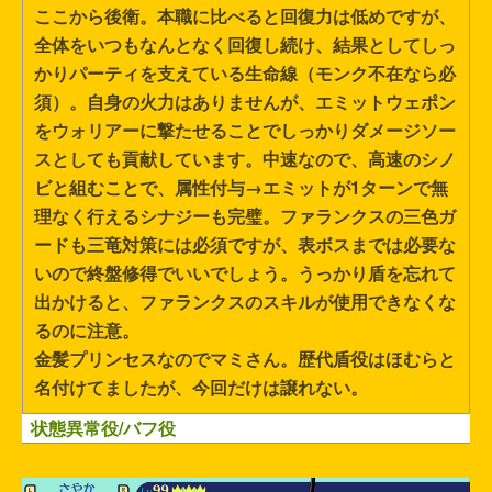
ここから後衛。本職に比べると回復力は低めですが、
全体をいつもなんとなく回復し続け、結果としてしっ
かりパーティを支えている生命線（モンク不在なら必
須）。自身の火力はありませんが、エミットウェポン
をウォリアーに撃たせることでしっかりダメージソー
スとしても貢献しています。中速なので、高速のシノ
ビと組むことで、属性付与→エミットが1ターンで無
理なく行えるシナジーも完璧。ファランクスの三色ガ
ードも三竜対策には必須ですが、表ボスまでは必要な
いので終盤修得でいいでしょう。うっかり盾を忘れて
出かけると、ファランクスのスキルが使用できなくな
るのに注意。
金髪プリンセスなのでマミさん。歴代盾役はほむらと
名付けてましたが、今回だけは譲れない。
状態異常役/バフ役