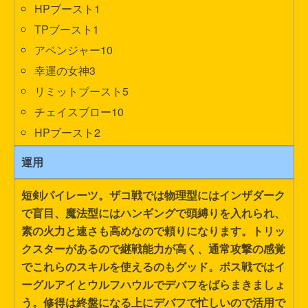
HPブースト1
TPブースト1
アベンジャー10
幸運の女神3
リミットブースト5
チェイスブロー10
HPブースト2
運用
短剣パイレーツ。ザコ戦では物理型にはインザダーク
で盲目、魔法型にはハンギングで頭縛りを入れられ、
素の火力と速さも高めなので頼りになります。トリッ
クスターがあるので継戦能力が高く、通常攻撃の感覚
でこれらのスキルを使えるのもグッド。ボス戦ではイ
ーグルアイとウルフハウルでデバフをばらまきましょ
う。修得は終盤になる上にデバフで忙しいので活用で