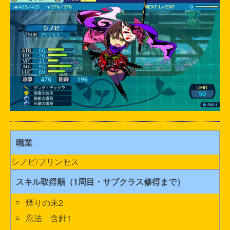
職業
シノビ/プリンセス
スキル取得順（1周目・サブクラス修得まで）
煙りの末2
忍法 含針1