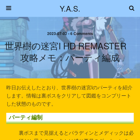
Y.A.S.
2023-07-02 • 6 Comments
世界樹の迷宮I HD REMASTER
攻略メモ：パーティ編成
昨日お伝えしたとおり、世界樹の迷宮Iのパーティを紹介
します。情報は裏ボスをクリアして図鑑をコンプリート
した状態のものです。
パーティ編制
裏ボスまで見据えるとパラディンとメディックは必