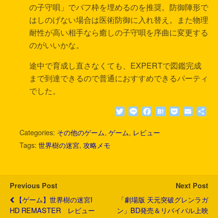
の子守唄」でバフ枠を埋めるのを推奨。防御陣形で
はしのげない場合は医術防御に入れ替え。また物理
耐性が高い相手なら癒しの子守唄を序曲に変更する
のがいいかな。
途中で育成し直さなくても、EXPERTで図鑑完成
まで到達できるので普通におすすめできるパーティ
でした。
T
L
F
H
P
E
共
w
i
a
a
o
m
有
i
n
c
t
c
a
Categories:
その他のゲーム
,
ゲーム
,
レビュー
t
e
e
e
k
i
Tags:
世界樹の迷宮
,
攻略メモ
t
b
n
e
l
e
o
a
t
r
o
k
Previous Post
Next Post
【ゲーム】世界樹の迷宮I
「劇場版 天元突破グレンラガ
HD REMASTER レビュー
ン」BD発売＆リバイバル上映