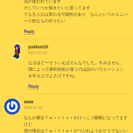
法が使われています
そしていつか描きたいと思ってます
でも主人公は変わる可能性があり なんというかユニバ
ース的なもの作りたい
Reply
yukkun20
2023-07-02
なるほどーそういえばそんなでした。すみません。
国によって基幹技術が違うのは話のバリエーション
を作る上でよさげですね。
Reply
sasa
2023-07-03
なんか最近Ｔｗｉｔｔｅｒがけっこう騒動になってます
けど
僕の場合はＴｗｉｔｔｅｒがつぶれようがどうでもいい