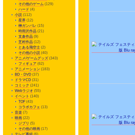
その他のゲーム
(129)
ハード
(4)
小説
(112)
星界
(12)
榊ガンパレ
(15)
時雨沢作品
(21)
支倉作品
(9)
芝村作品
(12)
とある飛空士
(2)
その他の小説
(40)
アニメ/ゲームグッズ
(343)
フィギュア
(62)
アニメーション
(183)
BD・DVD
(37)
ドラマCD
(31)
コミック
(241)
Webラジオ
(55)
イベント
(140)
TOF
(43)
コラボカフェ
(13)
音楽
(7)
映画
(22)
ジブリ
(5)
その他の映画
(17)
テレビ番組
(6)