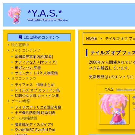
*Y.A.S.*
Yukkun20's Association Secrète
日記以外のコンテンツ
HOME
>
テイルズ オブ 
現在更新中
メインコンテンツ
テイルズ オブ フ
帝国星界軍案内所[星界]
ナディアな人々[ナディア]
2008年から開催されて
榊ガンパレ 年表
ネタを解説しています。
サモンナイトU:X 人物図鑑
更新履歴は↓のエントリに
サブコンテンツ
テイフェス 情報まとめ
Y.A.S.
https://www.
テイルズ オブ カットイン集
幻想少女大戦 カットイン集
ゲーム/考察
ライザのアトリエ2 設定考察
ィバ
十三機兵防衛圏 時系列表
まで更新 昼公演 トラック4
ゲーム/攻略情報
魔界戦記ディスガイア4
空の軌跡SC Evo/3rd Evo