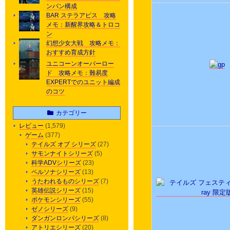
ンパン構成
BAR ステラアビス 攻略
メモ：新醒界攻略＆トロコ
ン
幻想少女大戦 攻略メモ：
おすすめ育成方針
ユニコーンオーバーロー
ド 攻略メモ：難易度
EXPERTでのユニット編成
のコツ
カテゴリー
レビュー
(1,579)
ゲーム
(377)
テイルズ オブ シリーズ
(27)
サモンナイトシリーズ
(5)
科学ADVシリーズ
(23)
ペルソナシリーズ
(13)
うたわれるものシリーズ
(7)
英雄伝説シリーズ
(15)
ポケモンシリーズ
(55)
ゼノシリーズ
(9)
ダンガンロンパシリーズ
(8)
アトリエシリーズ
(20)