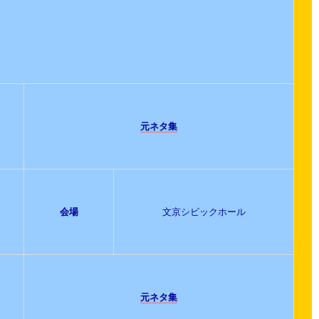
元ネタ集
会場
文京シビックホール
元ネタ集