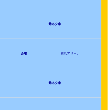
元ネタ集
会場
横浜アリーナ
元ネタ集