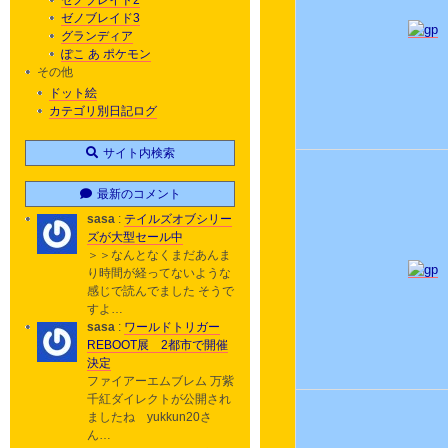
ゼノブレイド2
ゼノブレイド3
グランディア
ぽこ あ ポケモン
その他
ドット絵
カテゴリ別日記ログ
サイト内検索
最新のコメント
sasa
:
テイルズオブシリー
ズが大型セール中
＞＞なんとなくまだあんま
り時間が経ってないような
感じで読んでました そうで
すよ…
sasa
:
ワールドトリガー
REBOOT展 2都市で開催
決定
ファイアーエムブレム 万紫
千紅ダイレクトが公開され
ましたね yukkun20さ
ん…