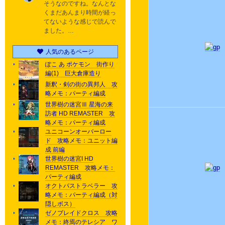
そうなのですね。なんとな
くまだあんまり時間が経っ
てないような感じで読んで
ました。…
人気のあるページ
ぽこ あ ポケモン 街作り
編(1) 巨大倉庫造り
新釈・剣の街の異邦人 攻
略メモ：パーティ編成
世界樹の迷宮Ⅲ 星海の来
訪者 HD REMASTER 攻
略メモ：パーティ編成
ユニコーンオーバーロー
ド 攻略メモ：ユニット編
成 前編
世界樹の迷宮I HD
REMASTER 攻略メモ：
パーティ編成
オクトパストラベラー 攻
略メモ：パーティ編成（対
隠しボス）
ゼノブレイドクロス 攻略
メモ：終焉のテレシア ワ