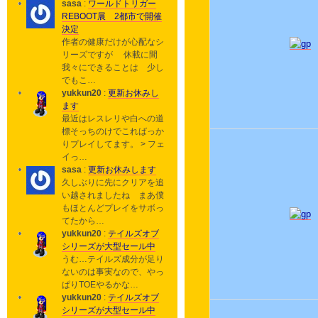
sasa
:
ワールドトリガー
REBOOT展 2都市で開催
決定
作者の健康だけが心配なシ
リーズですが 休載に間
我々にできることは 少し
でもこ…
yukkun20
:
更新お休みし
ます
最近はレスレリや白への道
標そっちのけでこればっか
りプレイしてます。 > フェ
イっ…
sasa
:
更新お休みします
久しぶりに先にクリアを追
い越されましたね まあ僕
もほとんどプレイをサボっ
てたから…
yukkun20
:
テイルズオブ
シリーズが大型セール中
うむ…テイルズ成分が足り
ないのは事実なので、やっ
ぱりTOEやるかな…
yukkun20
:
テイルズオブ
シリーズが大型セール中