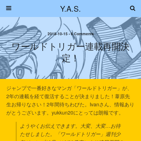
Y.A.S.
2018-10-15 • 6 Comments
ワールドトリガー連載再開決
定！
ジャンプで一番好きなマンガ「ワールドトリガー」が、
2年の連載を経て復活することが決まりました！葦原先
生お帰りなさい！2年間待ちわびた。Ivanさん、情報あり
がとうございます。yukkun20にとっては朗報です。
ようやくお伝えできます。大変、大変…お待
たせしました。「ワールドトリガー」週刊少