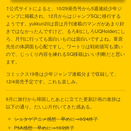
↑公式サイトによると、10/29発売号から5週連続少年ジ
ャンプに掲載され、12月からはジャンプSQに移行する
ようです。yukkun20は昔は月刊連載のマンガがあまり好
きではなかったんですけど、るろ剣にしろUQHolderにし
ろ、月刊に行っても面白いものは面白いですよね。葦原
先生の体調面も心配ですし、ワートリは戦術描写も濃い
ので、じっくり内容を練れるSQ移籍はいい判断だと思い
ます。
コミックス19巻は少年ジャンプ連載分まで収録して、
12/4発売予定です。これも楽しみ。
9月に旅行から帰国したあとに立てた更新計画の進捗は
以下の通り。だいぶ片付いてきた感ある。
シュタゲアニメ感想 早めに→9/24終了
P5A感想 早めに→10/2終了