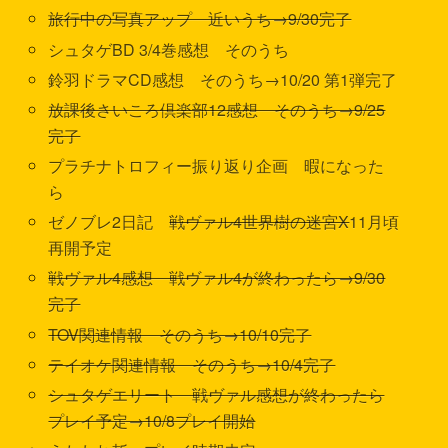
旅行中の写真アップ 近いうち→9/30完了
シュタゲBD 3/4巻感想 そのうち
鈴羽ドラマCD感想 そのうち→10/20 第1弾完了
放課後さいころ倶楽部12感想 そのうち→9/25
完了
プラチナトロフィー振り返り企画 暇になった
ら
ゼノブレ2日記
戦ヴァル4世界樹の迷宮X
11月頃
再開予定
戦ヴァル4感想 戦ヴァル4が終わったら→9/30
完了
TOV関連情報 そのうち→10/10完了
テイオケ関連情報 そのうち→10/4完了
シュタゲエリート 戦ヴァル感想が終わったら
プレイ予定→10/8プレイ開始