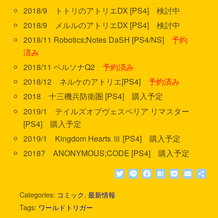
2018/9 トトリのアトリエDX [PS4] 検討中
2018/9 メルルのアトリエDX [PS4] 検討中
2018/11 Robotics;Notes DaSH [PS4/NS]
予約
済み
2018/11 ペルソナQ2
予約済み
2018/12 ネルケのアトリエ[PS4]
予約済み
2018 十三機兵防衛圏 [PS4] 購入予定
2019/1 テイルズオブヴェスペリア リマスター
[PS4] 購入予定
2019/1 Kingdom Hearts Ⅲ [PS4] 購入予定
2018? ANONYMOUS;CODE [PS4] 購入予定
T
L
F
H
P
E
共
w
i
a
a
o
m
有
i
n
c
t
c
a
Categories:
コミック
,
最新情報
t
e
e
e
k
i
Tags:
ワールドトリガー
t
b
n
e
l