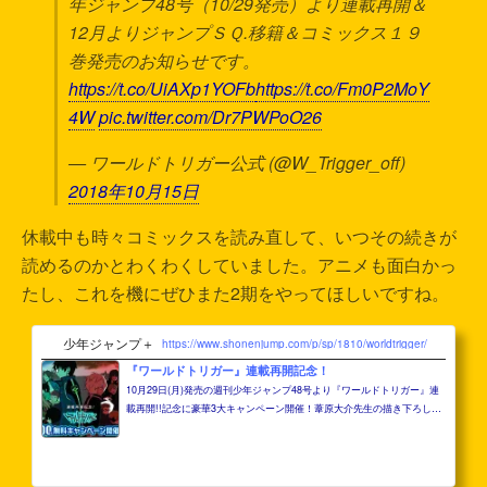
年ジャンプ48号（10/29発売）より連載再開＆
12月よりジャンプＳＱ.移籍＆コミックス１９
巻発売のお知らせです。
https://t.co/UiAXp1YOFb
https://t.co/Fm0P2MoY
4W
pic.twitter.com/Dr7PWPoO26
— ワールドトリガー公式 (@W_Trigger_off)
2018年10月15日
休載中も時々コミックスを読み直して、いつその続きが
読めるのかとわくわくしていました。アニメも面白かっ
たし、これを機にぜひまた2期をやってほしいですね。
少年ジャンプ＋
https://www.shonenjump.com/p/sp/1810/worldtrigger/
『ワールドトリガー』連載再開記念！
10月29日(月)発売の週刊少年ジャンプ48号より『ワールドトリガー』連
載再開!!記念に豪華3大キャンペーン開催！葦原大介先生の描き下ろしイ
ラスト＆コメントも公開中!!