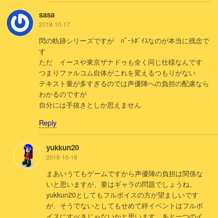
sasa
2018-10-17
閃の軌跡シリーズですが ﾊﾟｰﾄﾎﾞｲｽなのが本当に残念で
す
ただ イースや東京ザナドゥも全く同じ仕様なんです
つまりファルコム自体がこれを変えるつもりがない
テキスト量が多すぎるのでは声優陣への負担の配慮なら
わかるのですが
自分には手抜きとしか思えません
Reply
yukkun20
2018-10-18
まあいうてもゲームですから声優陣の負担は関係な
いと思いますが、要はギャラの問題でしょうね。
yukkun20としてもフルボイスの方が望ましいです
が、そうでないとしてもせめて絆イベントはフルボ
イスにすべきじゃないかと思います。あと一つのイ