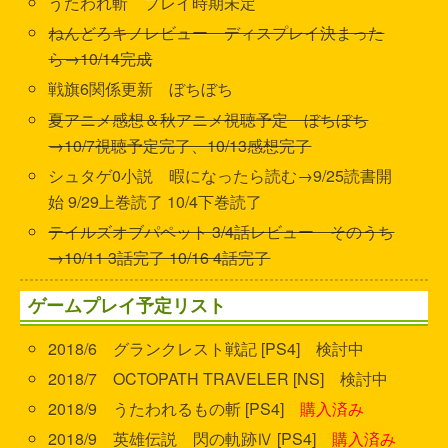
うたわれ斬 プレイ時期未定
ねんどろキノレビュー ディスプレイ決まった
ら→10/14完成
戦旗6関係更新 ぼちぼち
夏アニメ感想＆秋アニメ視聴予定 ぼちぼち
→10/7視聴予定完了、10/13感想完了
シュタゲ0小説 暇になったら読む→9/25読書開
始 9/29上巻読了 10/4下巻読了
テイルズオブパペット 3/4話レビュー そのうち
→10/11 3話完了 10/16 4話完了
ゲームプレイ予定リスト
2018/6 グランクレスト戦記 [PS4] 検討中
2018/7 OCTOPATH TRAVELER [NS] 検討中
2018/9 うたわれるもの斬 [PS4]
購入済み
2018/9 英雄伝説 閃の軌跡Ⅳ [PS4]
購入済み