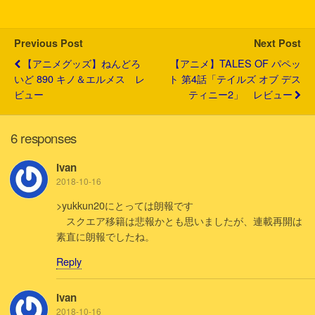
e
o
a
t
r
o
k
Previous Post
Next Post
【アニメグッズ】ねんどろ
【アニメ】TALES OF パペッ
いど 890 キノ＆エルメス レ
ト 第4話「テイルズ オブ デス
ビュー
ティニー2」 レビュー
6 responses
Ivan
2018-10-16
>yukkun20にとっては朗報です
スクエア移籍は悲報かとも思いましたが、連載再開は
素直に朗報でしたね。
Reply
Ivan
2018-10-16