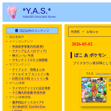
*Y.A.S.*
Yukkun20's Association Secrète
日記以外のコンテンツ
HOME
>
お知らせ
現在更新中
メインコンテンツ
2026-05-02
帝国星界軍案内所[星界]
ナディアな人々[ナディア]
ぽこ あ ポケモン
榊ガンパレ 年表
サモンナイトU:X 人物図鑑
ブイズタウン第10弾とし
サブコンテンツ
テイフェス 情報まとめ
Y.A.S.
https://www
テイルズ オブ カットイン集
幻想少女大戦 カットイン集
ゲーム/考察
ライザのアトリエ2 設定考察
十三機兵防衛圏 時系列表
ゲーム/攻略情報
魔界戦記ディスガイア4
空の軌跡SC Evo/3rd Evo