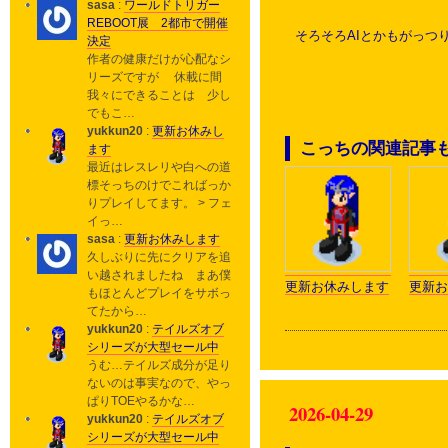
sasa
:
ワールドトリガー
REBOOT展 2都市で開催
そろそろAIとかもがっつ
決定
作者の健康だけが心配なシ
リーズですが 休載に間
我々にできることは 少し
でもこ…
yukkun20
:
更新お休みし
こっちの関連記事
ます
最近はレスレリや白への道
標そっちのけでこればっか
りプレイしてます。 > フェ
イっ…
sasa
:
更新お休みします
久しぶりに先にクリアを追
い越されましたね まあ僕
更新お休みします
更新お
もほとんどプレイをサボっ
てたから…
yukkun20
:
テイルズオブ
シリーズが大型セール中
うむ…テイルズ成分が足り
ないのは事実なので、やっ
ぱりTOEやるかな…
2026-04-29
yukkun20
:
テイルズオブ
シリーズが大型セール中