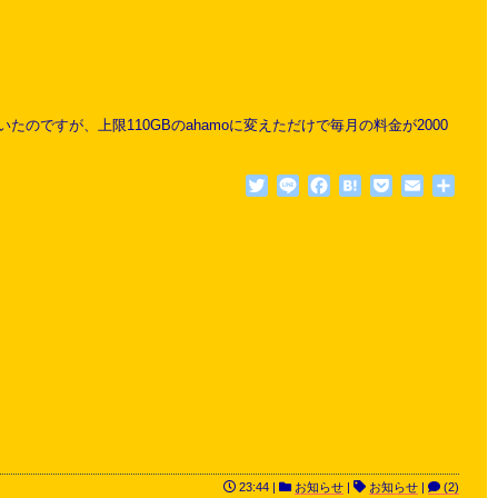
ですが、上限110GBのahamoに変えただけで毎月の料金が2000
Twitter
Line
Facebook
Hatena
Pocket
Email
共
有
23:44 |
お知らせ
|
お知らせ
|
(2)