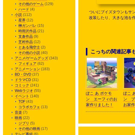
その他のゲーム
(129)
ハード
(4)
ついにブイズタウンもサン
小説
(112)
改装したり、大きな池を
星界
(12)
榊ガンパレ
(15)
時雨沢作品
(21)
支倉作品
(9)
芝村作品
(12)
とある飛空士
(2)
こっちの関連記事
その他の小説
(40)
アニメ/ゲームグッズ
(343)
フィギュア
(62)
アニメーション
(183)
BD・DVD
(37)
ドラマCD
(31)
コミック
(241)
Webラジオ
(55)
ぽこ あ ポケモ
ぽこ 
イベント
(140)
ン エーフィのお
ン ブ
TOF
(43)
家作りました！
お家作
コラボカフェ
(13)
音楽
(7)
映画
(22)
ジブリ
(5)
その他の映画
(17)
テレビ番組
(6)