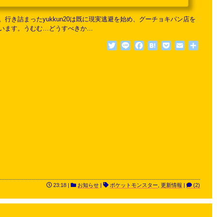
き詰まったyukkun20は既に現実逃避を始め、グーチョキパン店を
います。うむむ…どうすべきか…
Twitter
Line
Facebook
Hatena
Pocket
Email
共
有
23:18 |
お知らせ
|
ポケットモンスター
,
更新情報
|
(2)