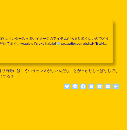
。本作はサンダースっぽいイメージのアイテムがあまり多くないのでどう
glytuff’s 5x5 habitat
pic.twitter.com/dphzF7BtZH—
こあでゲームセンターを建ててみました。物の配置とかまだまだだけど、ポケモンがた
やはり自分にはこういうセンスがないんだな…とがっかりしっぱなしでし
イするぞー！
Twitter
Line
Facebook
Hatena
Pocket
Email
共
有