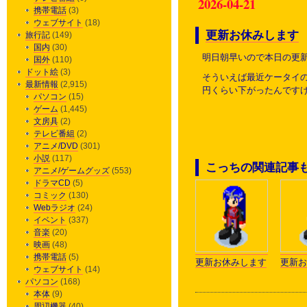
2026-04-21
携帯電話
(3)
ウェブサイト
(18)
更新お休みします
旅行記
(149)
国内
(30)
明日朝早いので本日の更
国外
(110)
ドット絵
(3)
そういえば最近ケータイの
最新情報
(2,915)
円くらい下がったんです
パソコン
(15)
ゲーム
(1,445)
文房具
(2)
テレビ番組
(2)
アニメ/DVD
(301)
小説
(117)
こっちの関連記事
アニメ/ゲームグッズ
(553)
ドラマCD
(5)
コミック
(130)
Webラジオ
(24)
イベント
(337)
音楽
(20)
映画
(48)
携帯電話
(5)
更新お休みします
更新お
ウェブサイト
(14)
パソコン
(168)
本体
(9)
周辺機器
(40)