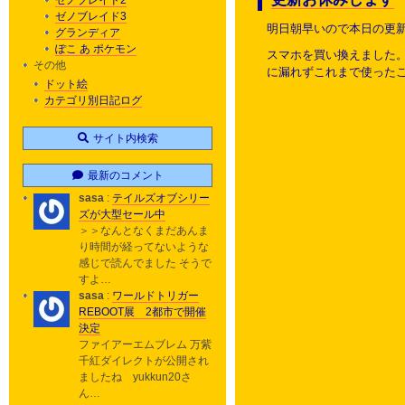
ゼノブレイド2
ゼノブレイド3
明日朝早いので本日の更
グランディア
ぽこ あ ポケモン
スマホを買い換えました。
その他
に漏れずこれまで使ったこと
ドット絵
カテゴリ別日記ログ
サイト内検索
最新のコメント
sasa
:
テイルズオブシリー
ズが大型セール中
＞＞なんとなくまだあんま
り時間が経ってないような
感じで読んでました そうで
すよ…
sasa
:
ワールドトリガー
REBOOT展 2都市で開催
決定
ファイアーエムブレム 万紫
千紅ダイレクトが公開され
ましたね yukkun20さ
ん…