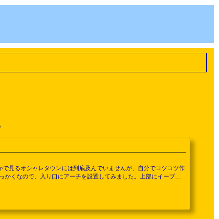
。
Xとかで見るオシャレタウンには到底及んでいませんが、自分でコツコツ作
っかくなので、入り口にアーチを設置してみました。上部にイーブイ
ン側から見た）はこんな感じです。このアーチブロック、一応ペイン
ら...