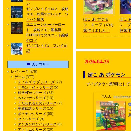
ン
ゼノブレイドクロス 攻略
メモ：終焉のテレシア ワ
ぽこ あ ポケモ
ぽこ 
ンパン構成
ン エーフィのお
ン ブ
ユニコーンオーバーロー
ド 攻略メモ：難易度
家作りました！
お家作
EXPERTでのユニット編成
のコツ
ゼノブレイド2 プレイ日
記
2026-04-25
カテゴリー
レビュー
(1,579)
ぽこ あ ポケモン
ゲーム
(377)
テイルズ オブ シリーズ
(27)
ブイズタウン第8弾とし
サモンナイトシリーズ
(5)
科学ADVシリーズ
(23)
Y.A.S.
https://www
ペルソナシリーズ
(13)
うたわれるものシリーズ
(7)
英雄伝説シリーズ
(15)
ポケモンシリーズ
(55)
ゼノシリーズ
(9)
ダンガンロンパシリーズ
(8)
—
アトリエシリーズ
(20)