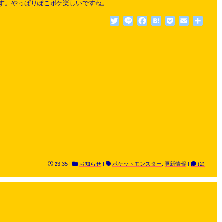
す。やっぱりぽこポケ楽しいですね。
Twitter
Line
Facebook
Hatena
Pocket
Email
共
有
23:35 |
お知らせ
|
ポケットモンスター
,
更新情報
|
(2)