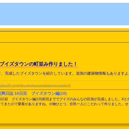
 ブイズタウンの町並み作りました！
て、完成したブイズタウンを紹介しています。追加の建築物情報もありますよ
.yukkun20.com/index.php/pocoapokemon/pocopoke16
復興日誌 16日目 ブイズタウン編(10)
15日目 ブイズタウン編(10)前回まででブイズのみんなの区画が完成しました。
ってきたので愛着がありますね。小物ひとつ、住民一人にこだわって作りました。せ
の人形を乗せて、ブイズタウンであることをアピールしています。裏側（ブイズタウ
ト出来るのですが全体的にくすんだ色になっちゃうのがちょっと残念ですね。アーチ側か