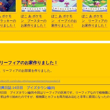
あ ポケモ
ぽこ あ ポケモ
ぽこ あ ポケモ
ぽこ あ ポケモ
ラッキーの
ン ブースターの
ン イーブイのお
ン リーフィアの
りました！
お家作りました！
家作りました！
お家作りました！
 リーフィアのお家作りました！
て、リーフィアのお部屋を作りました。
.yukkun20.com/index.php/pocoapokemon/pocopoke14
復興日誌 14日目 ブイズタウン編(8)
14日目 ブイズタウン編(8)今回はリーフィアの区画です。リーフィアなので植物
最初は作り始めたのですが、植物園とカフェを両方組み込むと非常に窮屈になったの
ただきました。サボネアの緑溢れる温室
┈┈┈┈┈┈┈┈┈┈┈┈┈┈#ぽこポケ #ぽこあポケモ
 りぃた (@riita6839game) April 19, 2026リーフィアのボタニカルガーデン組み直