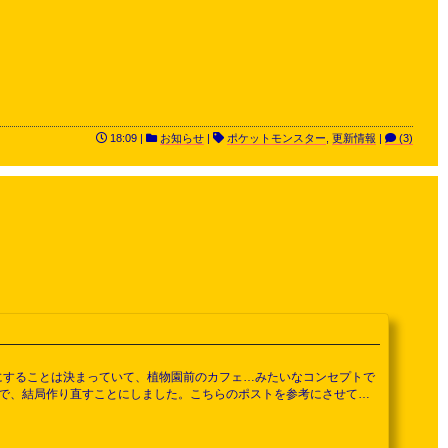
18:09 |
お知らせ
|
ポケットモンスター
,
更新情報
|
(3)
園にすることは決まっていて、植物園前のカフェ…みたいなコンセプトで
で、結局作り直すことにしました。こちらのポストを参考にさせてい
ン #55クリエイト #pokopia pic.twitter.com/0IZoOaTo6f
したのがこ...