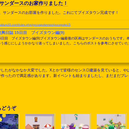
 サンダースのお家作りました！
て、サンダースのお部屋を作りました。これにてブイズタウン完成です！
.yukkun20.com/index.php/pocoapokemon/pocopoke15
復興日誌 15日目 ブイズタウン編(9)
15日目 ブイズタウン編(9)ブイズタウン編最後の区画はサンダースのおうちです
う感じにしようかかなり迷ってしまいました。こちらのポストを参考にさせていただいてます。wig
ukaa | PARTNER PUSHING
(@yukaaVT) April 11, 2026ぽ
くさん遊びにきてくれて嬉しい！このゲーム、頑張って...
けでしたがなかなか大変でした。Xとかで皆様のセンス◎建築を見ていると、
で作ったので満足感があります。新イベントも始まりましたし、まだまだプレ
もどうぞ