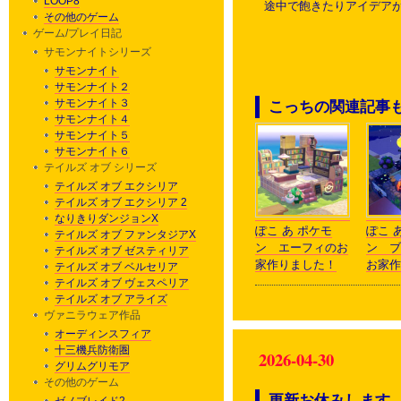
LOOP8
途中で飽きたりアイデア
その他のゲーム
ゲーム/プレイ日記
サモンナイトシリーズ
サモンナイト
サモンナイト２
サモンナイト３
こっちの関連記事
サモンナイト４
サモンナイト５
サモンナイト６
テイルズ オブ シリーズ
テイルズ オブ エクシリア
テイルズ オブ エクシリア 2
なりきりダンジョンX
ぽこ あ ポケモ
ぽこ 
テイルズ オブ ファンタジアX
ン エーフィのお
ン ブ
テイルズ オブ ゼスティリア
家作りました！
お家作
テイルズ オブ ベルセリア
テイルズ オブ ヴェスペリア
テイルズ オブ アライズ
ヴァニラウェア作品
オーディンスフィア
十三機兵防衛圏
2026-04-30
グリムグリモア
その他のゲーム
更新お休みします