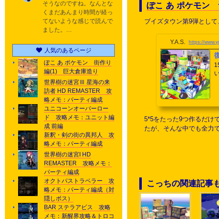
そうなのですね。なんとな
ぽこ あ ポケモン
くまだあんまり時間が経っ
ブイズタウン第9弾とし
てないような感じで読んで
ました。…
Y.A.S.
https://www
人気のあるページ
ぽこ あ ポケモン 街作り
編(1) 巨大倉庫造り
い
y
世界樹の迷宮Ⅲ 星海の来
訪者 HD REMASTER 攻
略メモ：パーティ編成
ユニコーンオーバーロー
ド 攻略メモ：ユニット編
5*5をたった9つ作るだ
成 前編
たが、そんな中でも全力
新釈・剣の街の異邦人 攻
略メモ：パーティ編成
世界樹の迷宮I HD
REMASTER 攻略メモ：
パーティ編成
オクトパストラベラー 攻
こっちの関連記事
略メモ：パーティ編成（対
隠しボス）
BAR ステラアビス 攻略
メモ：新醒界攻略＆トロコ