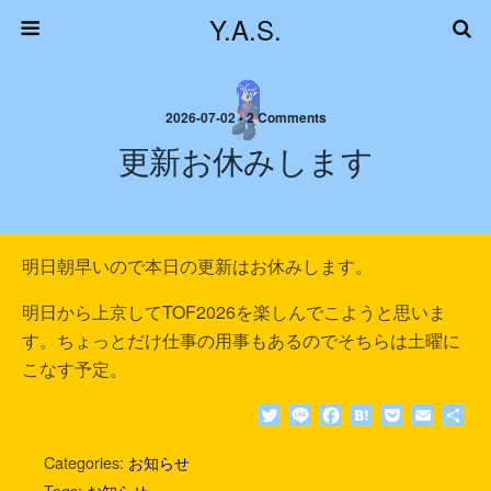
Y.A.S.
2026-07-02 • 2 Comments
更新お休みします
明日朝早いので本日の更新はお休みします。
明日から上京してTOF2026を楽しんでこようと思いま
す。ちょっとだけ仕事の用事もあるのでそちらは土曜に
こなす予定。
T
L
F
H
P
E
共
w
i
a
a
o
m
有
i
n
c
t
c
a
Categories:
お知らせ
t
e
e
e
k
i
Tags:
お知らせ