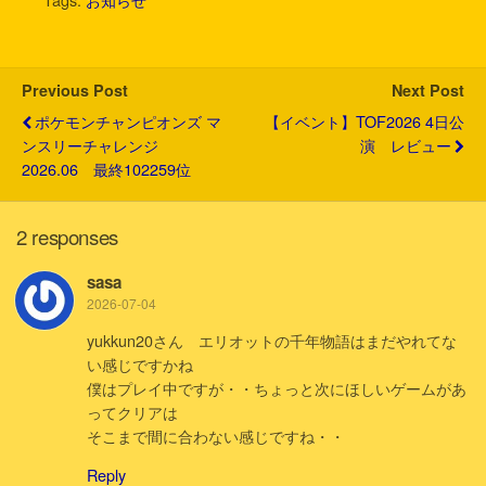
t
b
n
e
l
e
o
a
t
r
o
k
Previous Post
Next Post
ポケモンチャンピオンズ マ
【イベント】TOF2026 4日公
ンスリーチャレンジ
演 レビュー
2026.06 最終102259位
2 responses
sasa
2026-07-04
yukkun20さん エリオットの千年物語はまだやれてな
い感じですかね
僕はプレイ中ですが・・ちょっと次にほしいゲームがあ
ってクリアは
そこまで間に合わない感じですね・・
Reply