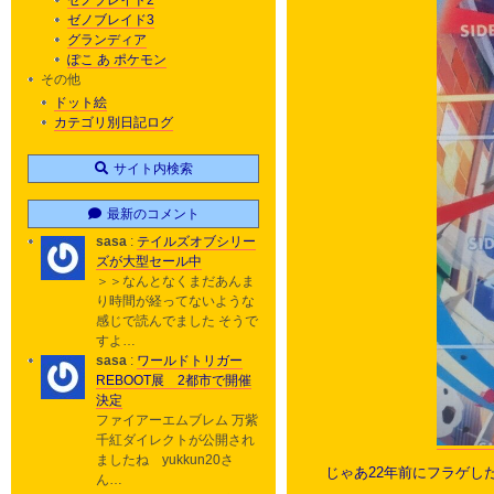
ゼノブレイド2
ゼノブレイド3
グランディア
ぽこ あ ポケモン
その他
ドット絵
カテゴリ別日記ログ
サイト内検索
最新のコメント
sasa
:
テイルズオブシリー
ズが大型セール中
＞＞なんとなくまだあんま
り時間が経ってないような
感じで読んでました そうで
すよ…
sasa
:
ワールドトリガー
REBOOT展 2都市で開催
決定
ファイアーエムブレム 万紫
千紅ダイレクトが公開され
ましたね yukkun20さ
じゃあ22年前にフラゲし
ん…