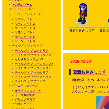
LOOP8
その他のゲーム
ゲーム/プレイ日記
サモンナイトシリーズ
サモンナイト
サモンナイト２
サモンナイト３
更新お休みします
更新お
サモンナイト４
サモンナイト５
サモンナイト６
テイルズ オブ シリーズ
テイルズ オブ エクシリア
テイルズ オブ エクシリア 2
なりきりダンジョンX
2026-02-20
テイルズ オブ ファンタジアX
テイルズ オブ ゼスティリア
更新お休みします
テイルズ オブ ベルセリア
テイルズ オブ ヴェスペリア
明日朝早いため、本日の
テイルズ オブ アライズ
ヴァニラウェア作品
そういえばポケモンFR/
オーディンスフィア
スタルジーに浸りたい大
十三機兵防衛圏
グリムグリモア
その他のゲーム