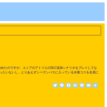
めたのですが、ユミアのアトリエのDLC追加シナリオをプレイしてな
ったいないし…とりあえずシーズンパスに入っている水着コスを全員に
Twitter
Line
Facebook
Hatena
Pocket
Email
共
有