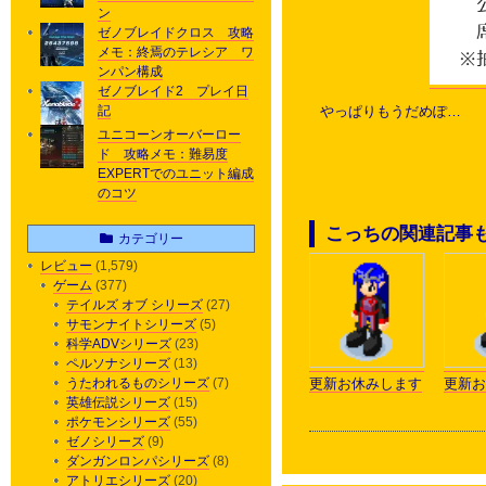
ン
ゼノブレイドクロス 攻略
メモ：終焉のテレシア ワ
ンパン構成
ゼノブレイド2 プレイ日
記
やっぱりもうだめぽ…
ユニコーンオーバーロー
ド 攻略メモ：難易度
EXPERTでのユニット編成
のコツ
こっちの関連記事
カテゴリー
レビュー
(1,579)
ゲーム
(377)
テイルズ オブ シリーズ
(27)
サモンナイトシリーズ
(5)
科学ADVシリーズ
(23)
ペルソナシリーズ
(13)
うたわれるものシリーズ
(7)
更新お休みします
更新お
英雄伝説シリーズ
(15)
ポケモンシリーズ
(55)
ゼノシリーズ
(9)
ダンガンロンパシリーズ
(8)
アトリエシリーズ
(20)