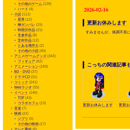
その他のゲーム
(129)
2026-02-16
ハード
(4)
小説
(112)
星界
(12)
更新お休みします
榊ガンパレ
(15)
時雨沢作品
(21)
すみませんが、体調不良
支倉作品
(9)
芝村作品
(12)
とある飛空士
(2)
その他の小説
(40)
アニメ/ゲームグッズ
(343)
フィギュア
(62)
こっちの関連記事
アニメーション
(183)
BD・DVD
(37)
ドラマCD
(31)
コミック
(241)
Webラジオ
(55)
イベント
(140)
TOF
(43)
コラボカフェ
(13)
更新お休みします
更新お
音楽
(7)
映画
(22)
ジブリ
(5)
その他の映画
(17)
テレビ番組
(6)