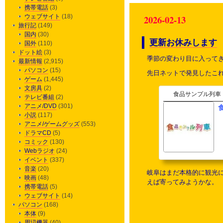
携帯電話
(3)
ウェブサイト
(18)
2026-02-13
旅行記
(149)
国内
(30)
更新お休みします
国外
(110)
ドット絵
(3)
季節の変わり目に入って
最新情報
(2,915)
パソコン
(15)
先日ネットで発見したこ
ゲーム
(1,445)
文房具
(2)
食品サンプル列車
テレビ番組
(2)
アニメ/DVD
(301)
小説
(117)
アニメ/ゲームグッズ
(553)
ドラマCD
(5)
コミック
(130)
Webラジオ
(24)
イベント
(337)
音楽
(20)
岐阜はまだ本格的に観光
映画
(48)
えば寄ってみようかな。
携帯電話
(5)
ウェブサイト
(14)
パソコン
(168)
本体
(9)
周辺機器
(40)