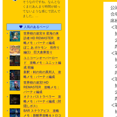
そうなのですね。なんとな
くまだあんまり時間が経っ
てないような感じで読んで
ました。…
人気のあるページ
世界樹の迷宮Ⅲ 星海の来
訪者 HD REMASTER 攻
略メモ：パーティ編成
ぽこ あ ポケモン 街作り
編(1) 巨大倉庫造り
ユニコーンオーバーロー
ド 攻略メモ：ユニット編
成 前編
新釈・剣の街の異邦人 攻
略メモ：パーティ編成
世界樹の迷宮I HD
REMASTER 攻略メモ：
パーティ編成
オクトパストラベラー 攻
略メモ：パーティ編成（対
隠しボス）
BAR ステラアビス 攻略
メモ：新醒界攻略＆トロコ