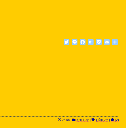
Twitter
Line
Facebook
Hatena
Pocket
Email
共
有
23:08 |
お知らせ
|
お知らせ
|
(2)