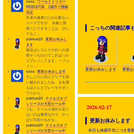
sasa
:
ワールドトリガー
REBOOT展 2都市で開催
決定
作者の健康だけが心配なシ
リーズですが 休載に間
こっちの関連記事
我々にできることは 少し
でもこ…
yukkun20
:
更新お休みし
ます
最近はレスレリや白への道
標そっちのけでこればっか
りプレイしてます。 > フェ
イっ…
更新お休みします
更新お
sasa
:
更新お休みします
久しぶりに先にクリアを追
い越されましたね まあ僕
もほとんどプレイをサボっ
てたから…
yukkun20
:
テイルズオブ
シリーズが大型セール中
2026-02-17
うむ…テイルズ成分が足り
ないのは事実なので、やっ
更新お休みします
ぱりTOEやるかな…
yukkun20
:
テイルズオブ
本日も体調不良につき更
シリーズが大型セール中