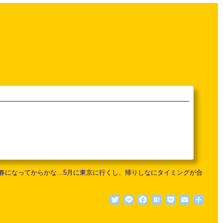
春になってからかな…5月に東京に行くし、帰りしなにタイミングが合
Twitter
Line
Facebook
Hatena
Pocket
Email
共
有