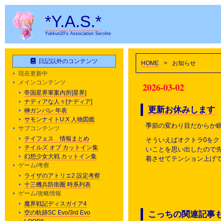
*Y.A.S.*
Yukkun20's Association Secrète
日記以外のコンテンツ
HOME
>
お知らせ
現在更新中
メインコンテンツ
2026-03-02
帝国星界軍案内所[星界]
ナディアな人々[ナディア]
更新お休みします
榊ガンパレ 年表
サモンナイトU:X 人物図鑑
季節の変わり目だからか
サブコンテンツ
テイフェス 情報まとめ
そういえばオクトラ0をク
テイルズ オブ カットイン集
いことを思い出したので
幻想少女大戦 カットイン集
着させてテンション上げ
ゲーム/考察
ライザのアトリエ2 設定考察
十三機兵防衛圏 時系列表
ゲーム/攻略情報
魔界戦記ディスガイア4
空の軌跡SC Evo/3rd Evo
こっちの関連記事