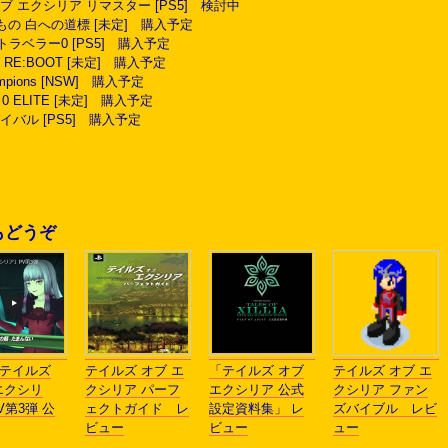
 オブ エクシリア リマスター [PS5] 検討中
るもの 白への道標 [未定] 購入予定
ストラベラー0 [PS5] 購入予定
TE RE:BOOT [未定] 購入予定
ampions [NSW] 購入予定
 0 ELITE [未定] 購入予定
イバル [PS5] 購入予定
もどうぞ
「テイルズ
テイルズ オブ エ
「テイルズ オブ
テイルズ オブ エ
エクシリ
クシリア パーフ
エクシリア 公式
クシリア ファン
V第3弾 公
ェクトガイド レ
設定資料集」 レ
ズバイブル レビ
ビュー
ビュー
ュー