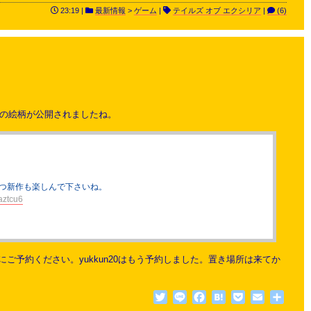
23:19 |
最新情報
>
ゲーム
|
テイルズ オブ エクシリア
|
(6)
弾の絵柄が公開されましたね。
つつ新作も楽しんで下さいね。
aztcu6
予約ください。yukkun20はもう予約しました。置き場所は来てか
Twitter
Line
Facebook
Hatena
Pocket
Email
共
有