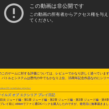
n20のこのゲームに対する評価については、レビューでかなり詳しく述べてい
寄り）、バトルとシステムは歴代の中でもかなり上位、15周年記念作品なのにシ
yukkun20.com/index.php/tox
テイルズ オブ エクシリア プレイ日記
■ 目次 ジュード編・第1章 ジュード編・第2章 ジュード編・第3章 ジュード編・第4章
■ プレイ前に ebtenでファミ通DXパックを購入したのですが、発売日に無事届き
シブルパッケージになっていて、裏面にはこれまで発売されたテイルズオブシリーズ