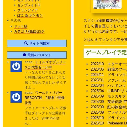
ゼノブレイド2
ゼノブレイド3
グランディア
ぽこ あ ポケモン
その他
スクショ撮影機能がなか
イして書き直してもいいと
ドット絵
かどうかは未定です。一
カテゴリ別日記ログ
とはいえファンタジアを期
サイト内検索
ゲームプレイ予定
最新のコメント
sasa
:
テイルズオブシリー
2022/10 スターオー
ズが大型セール中
2023/05 戦場のフー
＞＞なんとなくまだあんま
2024/11 ドラゴン
り時間が経ってないような
2025/01 ファント
感じで読んでました そうで
2025/04 ハンドレ
すよ…
2025/04 LUNAR
sasa
:
ワールドトリガー
2025/09 モンカル
REBOOT展 2都市で開催
2025/09 英雄伝説 空
決定
2025/09 紅の錬金
ファイアーエムブレム 万紫
2025/09 ファイナ
千紅ダイレクトが公開され
2025/10 ドラゴン
ましたね yukkun20さ
2025/10 Pokémon
ん…