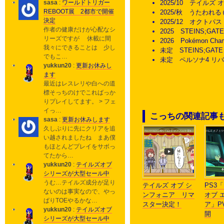
sasa
:
ワールドトリガー
2025/10 テイルズ
REBOOT展 2都市で開催
2025/秋 うたわれ
決定
2025/12 オクトパ
作者の健康だけが心配なシ
2025 STEINS;GA
リーズですが 休載に間
2026 Pokémon Ch
我々にできることは 少し
未定 STEINS;GATE
でもこ…
未定 ペルソナ4 リバ
yukkun20
:
更新お休みし
ます
最近はレスレリや白への道
標そっちのけでこればっか
りプレイしてます。 > フェ
イっ…
こっちの関連記事
sasa
:
更新お休みします
久しぶりに先にクリアを追
い越されましたね まあ僕
もほとんどプレイをサボっ
てたから…
yukkun20
:
テイルズオブ
シリーズが大型セール中
うむ…テイルズ成分が足り
テイルズ オブ シ
PS3
ないのは事実なので、やっ
ンフォニア リマ
オブ 
ぱりTOEやるかな…
スター決定！
ア」P
yukkun20
:
テイルズオブ
開
シリーズが大型セール中