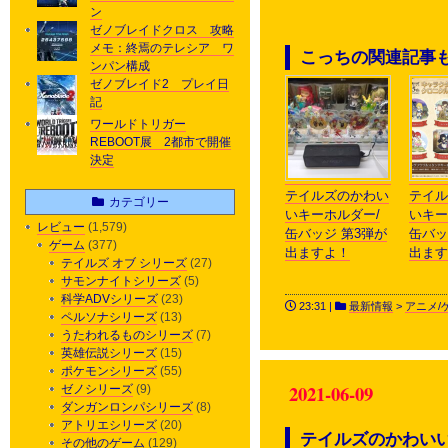
ン
ゼノブレイドクロス 攻略
メモ：終焉のテレシア ワ
こっちの関連記事
ンパン構成
ゼノブレイド2 プレイ日
記
ワールドトリガー
REBOOT展 2都市で開催
決定
テイルズのかわい
テイル
カテゴリー
いキーホルダー/
いキー
レビュー
(1,579)
缶バッジ 第3弾が
缶バッ
ゲーム
(377)
出ますよ！
出ます
テイルズ オブ シリーズ
(27)
サモンナイトシリーズ
(5)
科学ADVシリーズ
(23)
23:31 |
最新情報
>
アニメ/
ペルソナシリーズ
(13)
うたわれるものシリーズ
(7)
英雄伝説シリーズ
(15)
ポケモンシリーズ
(55)
2021-06-09
ゼノシリーズ
(9)
ダンガンロンパシリーズ
(8)
アトリエシリーズ
(20)
テイルズのかわいい
その他のゲーム
(129)