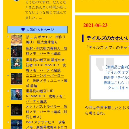
そうなのですね。なんとな
くまだあんまり時間が経っ
てないような感じで読んで
ました。…
2021-06-23
人気のあるページ
ぽこ あ ポケモン 街作り
テイルズのかわいい
編(1) 巨大倉庫造り
「テイルズ オブ」のキャ
新釈・剣の街の異邦人 攻
略メモ：パーティ編成
世界樹の迷宮Ⅲ 星海の来
訪者 HD REMASTER 攻
【新商品ご案内
略メモ：パーティ編成
『テイルズ オブ
ユニコーンオーバーロー
最新作『テイル
ド 攻略メモ：ユニット編
詳細はこちら：
成 前編
— クロニ【キャラ
世界樹の迷宮I HD
REMASTER 攻略メモ：
パーティ編成
オクトパストラベラー 攻
今回は全員予想したとおり
略メモ：パーティ編成（対
ら考えるわ。
隠しボス）
BAR ステラアビス 攻略
メモ：新醒界攻略＆トロコ