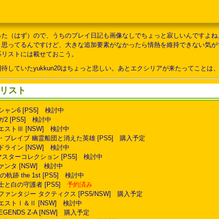
それはそうとなんで特典のチャームがノーマルジュードなんだよぅ!スタンミラかクレ..
った（はず）ので、うちのプレイ日記も画像なしでちょっと寂しいんですよね
思ってるんですけど、大きな追加要素がなかったら情熱を維持できない気がする
応リストには載せておこう。
待していたyukkun20はちょっと悲しい。あとエクシリアが来たってこと
リスト
シャン6 [PS5] 検討中
ガ2 [PS5] 検討中
クエストⅢ [NSW] 検討中
ム・ブレイブ 幽霊船団と消えた英雄 [PS5] 購入予定
ッドライン [NSW] 検討中
 リマスターコレクション [PS5] 検討中
ファンタ [NSW] 検討中
の軌跡 the 1st [PS5] 検討中
術士と白の守護者 [PS5]
予約済み
ルファンタジー タクティクス [PS5/NSW] 購入予定
クエストⅠ＆Ⅱ [NSW] 検討中
 LEGENDS Z-A [NSW] 購入予定