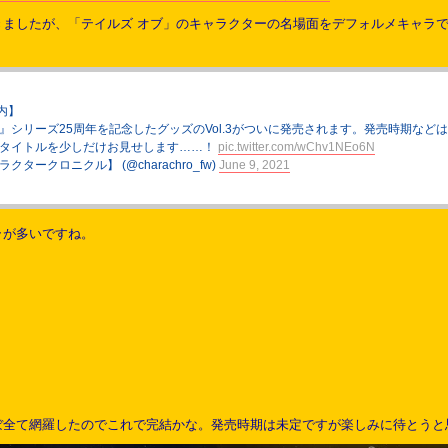
ましたが、「テイルズ オブ」のキャラクターの名場面をデフォルメキャラで
内】
ブ』シリーズ25周年を記念したグッズのVol.3がついに発売されます。発売時期など
するタイトルを少しだけお見せします……！
pic.twitter.com/wChv1NEo6N
クタークロニクル】 (@charachro_fw)
June 9, 2021
ラが多いですね。
ぼ全て網羅したのでこれで完結かな。発売時期は未定ですが楽しみに待とうと