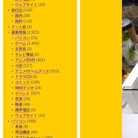
ウェブサイト
(18)
旅行記
(149)
国内
(30)
国外
(110)
ドット絵
(3)
最新情報
(2,915)
パソコン
(15)
ゲーム
(1,445)
文房具
(2)
テレビ番組
(2)
アニメ/DVD
(301)
小説
(117)
アニメ/ゲームグッズ
(553)
ドラマCD
(5)
コミック
(130)
Webラジオ
(24)
イベント
(337)
音楽
(20)
映画
(48)
携帯電話
(5)
ウェブサイト
(14)
パソコン
(168)
本体
(9)
周辺機器
(40)
アプリケーション
(40)