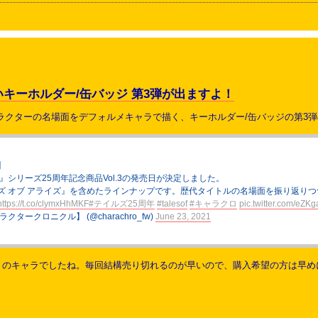
キーホルダー/缶バッジ 第3弾が出ますよ！
ラクターの名場面をデフォルメキャラで描く、キーホルダー/缶バッジの第3
】
』シリーズ25周年記念商品Vol.3の発売日が決定しました。
ズ オブ アライズ』を含めたラインナップです。歴代タイトルの名場面を振り返り
https://t.co/clymxHhMKF
#テイルズ25周年
#talesof
#キャラクロ
pic.twitter.com/eZKg
クタークロニクル】 (@charachro_fw)
June 23, 2021
のキャラでしたね。毎回結構売り切れるのが早いので、購入希望の方は早めにご