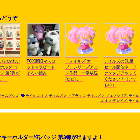
もどうぞ
ズのかわい
TOX新旧マスコ
「テイルズ オ
テイルズのDL版
ホルダー/
ット＋ラピード
ブ」シリーズアニ
セール開催中 フ
ジ 第2弾が
そろい踏み
メ作品 一挙放送
ァンタジアやって
よ！
(ただし…
ください！（いつ
もの）
ゲームグッズ
|
テイルズ オブ
,
テイルズ オブ アライズ
,
テイルズ オブ エクシリア
,
テイル
ズ オブ ザ レイズ
,
テイル
キーホルダー/缶バッジ 第3弾が出ますよ！