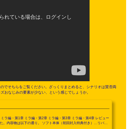
ますのでそちらをご覧ください。ざっくりまとめると、シナリオは賛否両
リーズおなじみの要素が少ない、という感じでしょうか。
 ミラ編・第1章 ミラ編・第2章 ミラ編・第3章 ミラ編・第4章 レビュー
ました。内容物は以下の通り。 ソフト本体（初回封入特典付き）…リバー
のマザーシップタイトルの一覧・パッケージ絵が掲載されています。