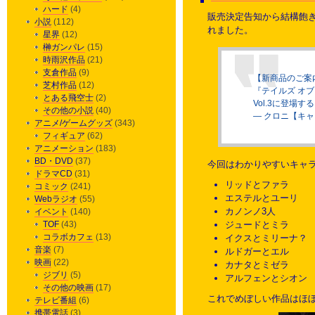
ハード
(4)
販売決定告知から結構飽き
小説
(112)
れました。
星界
(12)
榊ガンパレ
(15)
時雨沢作品
(21)
支倉作品
(9)
【新商品のご案
芝村作品
(12)
『テイルズ オ
とある飛空士
(2)
Vol.3に登場
その他の小説
(40)
— クロニ【キャラ
アニメ/ゲームグッズ
(343)
フィギュア
(62)
アニメーション
(183)
BD・DVD
(37)
今回はわかりやすいキャ
ドラマCD
(31)
リッドとファラ
コミック
(241)
エステルとユーリ
Webラジオ
(55)
カノンノ3人
イベント
(140)
ジュードとミラ
TOF
(43)
コラボカフェ
(13)
イクスとミリーナ？
音楽
(7)
ルドガーとエル
映画
(22)
カナタとミゼラ
ジブリ
(5)
アルフェンとシオン
その他の映画
(17)
これでめぼしい作品はほ
テレビ番組
(6)
携帯電話
(3)