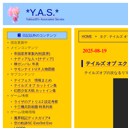
*Y.A.S.*
Yukkun20's Association Secrète
日記以外のコンテンツ
HOME
>
タグ : テイルズ 
現在更新中
メインコンテンツ
2025-08-19
帝国星界軍案内所[星界]
ナディアな人々[ナディア]
テイルズ オブ エ
榊ガンパレ 年表
サモンナイトU:X 人物図鑑
テイルズオブの次なるリ
サブコンテンツ
テイフェス 情報まとめ
テイルズ オブ カットイン集
幻想少女大戦 カットイン集
ゲーム/考察
ライザのアトリエ2 設定考察
十三機兵防衛圏 時系列表
ゲーム/攻略情報
魔界戦記ディスガイア4
空の軌跡SC Evo/3rd Evo