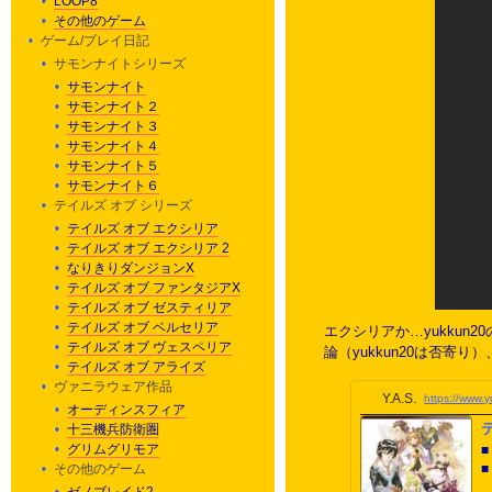
LOOP8
その他のゲーム
ゲーム/プレイ日記
サモンナイトシリーズ
サモンナイト
サモンナイト２
サモンナイト３
サモンナイト４
サモンナイト５
サモンナイト６
テイルズ オブ シリーズ
テイルズ オブ エクシリア
テイルズ オブ エクシリア 2
なりきりダンジョンX
テイルズ オブ ファンタジアX
テイルズ オブ ゼスティリア
テイルズ オブ ベルセリア
エクシリアか…yukku
テイルズ オブ ヴェスペリア
論（yukkun20は否
テイルズ オブ アライズ
ヴァニラウェア作品
Y.A.S.
https://www.
オーディンスフィア
十三機兵防衛圏
グリムグリモア
その他のゲーム