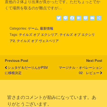
直他の２体より出来が良かったです。ただちょっとでか
くて場所を取るのが難点ですが…
T
L
F
H
P
E
共
w
i
a
a
o
m
有
i
n
c
t
c
a
Categories:
ゲーム
,
最新情報
t
e
e
e
k
i
Tags:
テイルズ オブ エクシリア
,
テイルズ オブ エクシリ
t
b
n
e
l
ア2
,
テイルズ オブ ヴェスペリア
e
o
a
t
r
o
k
Previous Post
Next Post
シュタゲ＆だーりんがPSV
マージナル・オペレーション
に移植決定
02 レビュー
皆さまのコメントが励みになっています。あ
りがとうございます。