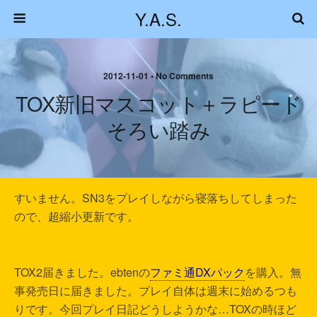
Y.A.S.
2012-11-01 • No Comments
TOX新旧マスコット＋ラピード
そろい踏み
すいません。SN3をプレイしながら寝落ちしてしまった
ので、超縮小更新です。
TOX2届きました。ebtenの
ファミ通DXパック
を購入。無
事発売日に届きました。プレイ自体は週末に始めるつも
りです。今回プレイ日記どうしようかな…TOXの時ほど