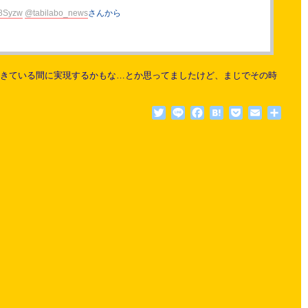
j08Syzw
@tabilabo_news
さんから
きている間に実現するかもな…とか思ってましたけど、まじでその時
Twitter
Line
Facebook
Hatena
Pocket
Email
共
有