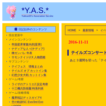
*Y.A.S.*
Yukkun20's Association Secrète
日記以外のコンテンツ
HOME
>
最新情報
>
イベ
現在更新中
メインコンテンツ
2016-11-11
帝国星界軍案内所[星界]
ナディアな人々[ナディア]
テイルズコンサート
榊ガンパレ 年表
サモンナイトU:X 人物図鑑
あと３週間を切った「テイ
サブコンテンツ
テイフェス 情報まとめ
テイルズ オブ カットイン集
幻想少女大戦 カットイン集
ゲーム/考察
ライザのアトリエ2 設定考察
十三機兵防衛圏 時系列表
ゲーム/攻略情報
魔界戦記ディスガイア4
空の軌跡SC Evo/3rd Evo