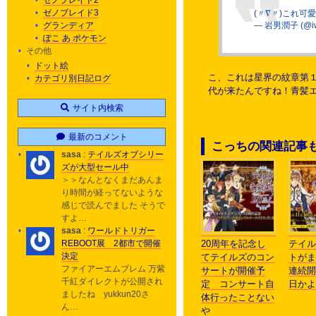
ゼノブレイド2
ゼノブレイド3
(〃∇〃)これ可
グランディア
— 岩男潤子 (@iw
ぽこ あ ポケモン
その他
ドット絵
こ、これは星界の紋章第
カテゴリ別日記ログ
代が来たんですね！青髪
サイト内検索
最新のコメント
こっちの関連記事
sasa
:
テイルズオブシリー
ズが大型セール中
＞＞なんとなくまだあんま
り時間が経ってないような
感じで読んでました そうで
すよ…
sasa
:
ワールドトリガー
REBOOT展 2都市で開催
20周年を記念し
テイル
決定
てテイルズのコン
トがま
ファイアーエムブレム 万紫
サートが開催予
連続開
千紅ダイレクトが公開され
定 コンサート自
日かよ
ましたね yukkun20さ
体行ったことない
ん…
や