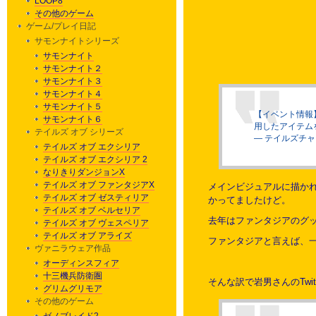
LOOP8
その他のゲーム
ゲーム/プレイ日記
サモンナイトシリーズ
サモンナイト
サモンナイト２
サモンナイト３
サモンナイト４
サモンナイト５
【イベント情報】
サモンナイト６
用したアイテム
テイルズ オブ シリーズ
— テイルズチャンネ
テイルズ オブ エクシリア
テイルズ オブ エクシリア 2
なりきりダンジョンX
テイルズ オブ ファンタジアX
メインビジュアルに描か
テイルズ オブ ゼスティリア
かってましたけど。
テイルズ オブ ベルセリア
去年はファンタジアのグ
テイルズ オブ ヴェスペリア
テイルズ オブ アライズ
ファンタジアと言えば、
ヴァニラウェア作品
オーディンスフィア
十三機兵防衛圏
そんな訳で岩男さんのTwi
グリムグリモア
その他のゲーム