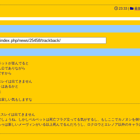
23:33 |
最
ベットが並んでると
人公でありながら
ですから
スレイは出てきません
トはあるかと
た
は寂しい気もしますな
はスレイは出てきません
でしょうね。しかしベルベットは死亡フラグ立ってる気がするし、もしここでカノヌシを倒
ルゥは新しいメーヴィンがいる以上死んでるんだろうし、ロクロウとエレノア以外のキャラ