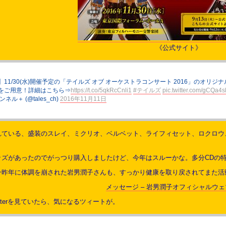
《公式サイト》
11/30(水)開催予定の「テイルズ オブ オーケストラコンサート 2016」のオリジナ
をご用意！詳細はこちら⇒
https://t.co/5qkRcCnli1
#テイルズ
pic.twitter.com/gCQa4s
ル＋ (@tales_ch)
2016年11月11日
れている、盛装のスレイ、ミクリオ、ベルベット、ライフィセット、ロクロウ
ッズがあったのでがっつり購入しましたけど、今年はスルーかな。多分CDの
一昨年に体調を崩された岩男潤子さんも、すっかり健康を取り戻されてまた活
メッセージ – 岩男潤子オフィシャルウ
tterを見ていたら、気になるツィートが。