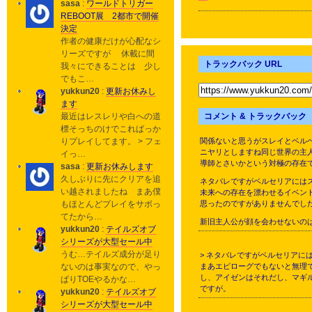
sasa
:
ワールドトリガー
REBOOT展 2都市で開催
決定
作者の健康だけが心配なシ
リーズですが 休載に間
トラックバック URL
我々にできることは 少し
でもこ…
yukkun20
:
更新お休みし
ます
最近はレスレリや白への道
コメント & トラックバック
標そっちのけでこればっか
りプレイしてます。 > フェ
関係ないと思うがスレイとベル
ニヤリとしますね同じ世界の主
イっ…
導師とさいかという対極の存在
sasa
:
更新お休みします
久しぶりに先にクリアを追
ネタバレですがベルセリアには
い越されましたね まあ僕
未来への存在を漂わせるイベン
もほとんどプレイをサボっ
思ったのですがありませんでし
てたから…
新旧主人公が顔を会わせないの
yukkun20
:
テイルズオブ
シリーズが大型セール中
うむ…テイルズ成分が足り
> ネタバレですがベルセリアに
ないのは事実なので、やっ
まあエピローグでもないと無理
し、アイゼンはそれだし、マギ
ぱりTOEやるかな…
ですが。
yukkun20
:
テイルズオブ
シリーズが大型セール中