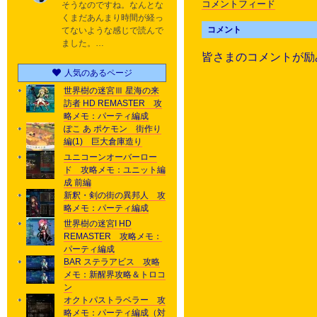
コメントフィード
そうなのですね。なんとな
くまだあんまり時間が経っ
コメント
てないような感じで読んで
ました。…
皆さまのコメントが励
人気のあるページ
世界樹の迷宮Ⅲ 星海の来
訪者 HD REMASTER 攻
略メモ：パーティ編成
ぽこ あ ポケモン 街作り
編(1) 巨大倉庫造り
ユニコーンオーバーロー
ド 攻略メモ：ユニット編
成 前編
新釈・剣の街の異邦人 攻
略メモ：パーティ編成
世界樹の迷宮I HD
REMASTER 攻略メモ：
パーティ編成
BAR ステラアビス 攻略
メモ：新醒界攻略＆トロコ
ン
オクトパストラベラー 攻
略メモ：パーティ編成（対