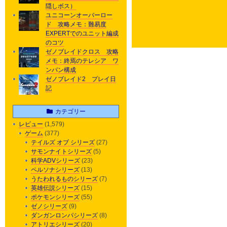
隠しボス）
ユニコーンオーバーロー
ド 攻略メモ：難易度
EXPERTでのユニット編成
のコツ
ゼノブレイドクロス 攻略
メモ：終焉のテレシア ワ
ンパン構成
ゼノブレイド2 プレイ日
記
カテゴリー
レビュー
(1,579)
ゲーム
(377)
テイルズ オブ シリーズ
(27)
サモンナイトシリーズ
(5)
科学ADVシリーズ
(23)
ペルソナシリーズ
(13)
うたわれるものシリーズ
(7)
英雄伝説シリーズ
(15)
ポケモンシリーズ
(55)
ゼノシリーズ
(9)
ダンガンロンパシリーズ
(8)
アトリエシリーズ
(20)