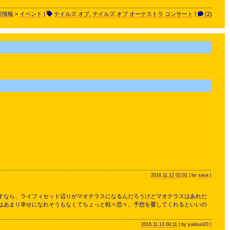
新情報
>
イベント
|
テイルズ オブ
,
テイルズ オブ オーケストラ コンサート
|
(2)
2016.11.12 02:01
| by
sasa
|
すなら、ライフィセット辺りがマオテラスになるんだろうけどマオテラスはあれだ
はあまり幸せになれそうもなくてちょっと戦々恐々。予想を覆してくれるといいの
2016.11.13 00:11
| by yukkun20 |