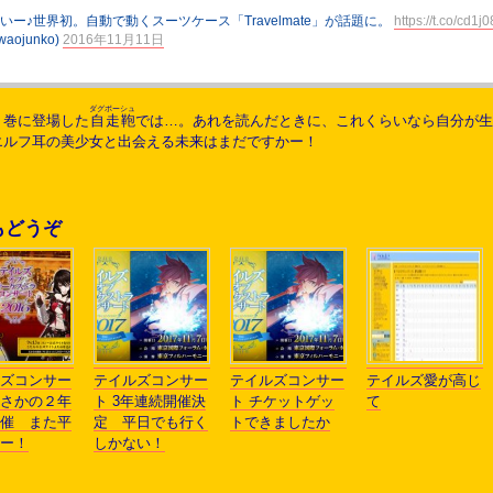
愛いー♪世界初。自動で動くスーツケース「Travelmate」が話題に。
https://t.co/cd1
aojunko)
2016年11月11日
ダグボーシュ
１巻に登場した
自走鞄
では…。あれを読んだときに、これくらいなら自分が生
エルフ耳の美少女と出会える未来はまだですかー！
もどうぞ
ズコンサー
テイルズコンサー
テイルズコンサー
テイルズ愛が高じ
さかの２年
ト 3年連続開催決
ト チケットゲッ
て
催 また平
定 平日でも行く
トできましたか
ー！
しかない！