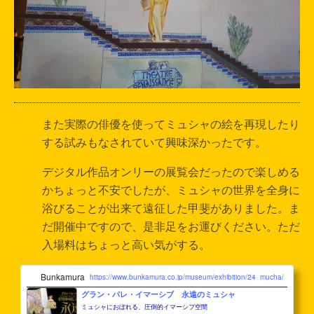
また実際の俳優を使ってミュシャの絵を再現したり
する試みもなされていて興味深かったです。
デジタル作品オンリーの展覧会だったので楽しめる
かちょっと不安でしたが、ミュシャの世界を全身に
浴びることが出来て遠征した甲斐がありました。ま
だ開催中ですので、是非足をお運びください。ただ
入場料はちょっと高い気がする。
Bunkamura
https://www.bunkamura.co.jp/museum/exhibition/24_mucha/
グラン・パレ・イマーシブ 永遠のミュシャ
ミュシャにおぼれる、圧倒的イマーシブ空間