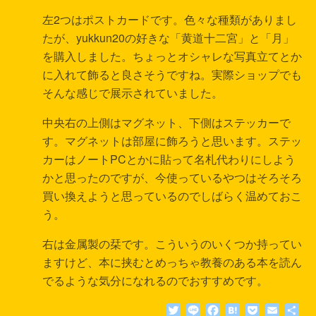
左2つはポストカードです。色々な種類がありまし
たが、yukkun20の好きな「黄道十二宮」と「月」
を購入しました。ちょっとオシャレな写真立てとか
に入れて飾ると良さそうですね。実際ショップでも
そんな感じで展示されていました。
中央右の上側はマグネット、下側はステッカーで
す。マグネットは部屋に飾ろうと思います。ステッ
カーはノートPCとかに貼って名札代わりにしよう
かと思ったのですが、今使っているやつはそろそろ
買い換えようと思っているのでしばらく温めておこ
う。
右は金属製の栞です。こういうのいくつか持ってい
ますけど、本に挟むとめっちゃ教養のある本を読ん
でるような気分になれるのでおすすめです。
T
L
F
H
P
E
共