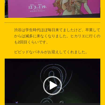
渋谷は学生時代ほぼ毎日来てましたけど、卒業して
からは滅多に来なくなりました。ヒカリエに行くの
も2回目くらいです。
ビビッドなパネルがお迎えしてくれました。
動
画
プ
レ
ー
ヤ
ー