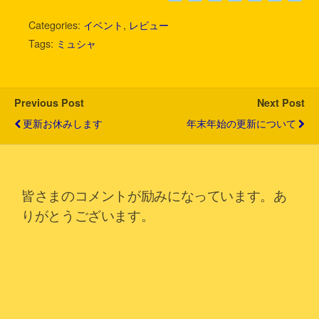
w
i
a
a
o
m
有
i
n
c
t
c
a
Categories:
イベント
,
レビュー
t
e
e
e
k
i
Tags:
ミュシャ
t
b
n
e
l
e
o
a
t
r
o
k
Previous Post
Next Post
更新お休みします
年末年始の更新について
皆さまのコメントが励みになっています。あ
りがとうございます。