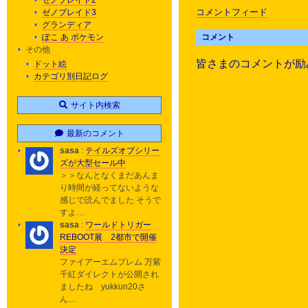
ゼノブレイド2
コメントフィード
ゼノブレイド3
グランディア
ぽこ あ ポケモン
コメント
その他
皆さまのコメントが励
ドット絵
カテゴリ別日記ログ
サイト内検索
最新のコメント
sasa
:
テイルズオブシリー
ズが大型セール中
＞＞なんとなくまだあんま
り時間が経ってないような
感じで読んでました そうで
すよ…
sasa
:
ワールドトリガー
REBOOT展 2都市で開催
決定
ファイアーエムブレム 万紫
千紅ダイレクトが公開され
ましたね yukkun20さ
ん…