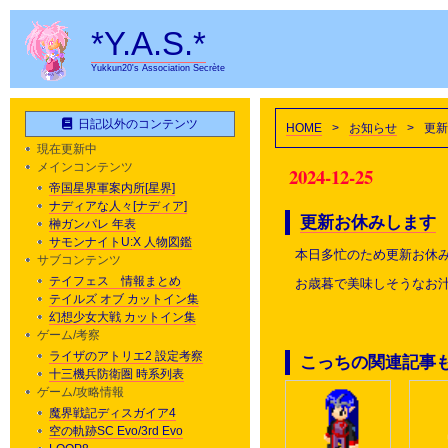
*Y.A.S.*
Yukkun20's Association Secrète
日記以外のコンテンツ
HOME
>
お知らせ
>
更新
現在更新中
メインコンテンツ
2024-12-25
帝国星界軍案内所[星界]
ナディアな人々[ナディア]
更新お休みします
榊ガンパレ 年表
サモンナイトU:X 人物図鑑
本日多忙のため更新お休
サブコンテンツ
テイフェス 情報まとめ
お歳暮で美味しそうなお
テイルズ オブ カットイン集
幻想少女大戦 カットイン集
ゲーム/考察
ライザのアトリエ2 設定考察
こっちの関連記事
十三機兵防衛圏 時系列表
ゲーム/攻略情報
魔界戦記ディスガイア4
空の軌跡SC Evo/3rd Evo