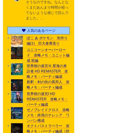
そうなのですね。なんとな
くまだあんまり時間が経っ
てないような感じで読んで
ました。…
人気のあるページ
ぽこ あ ポケモン 街作り
編(1) 巨大倉庫造り
ユニコーンオーバーロー
ド 攻略メモ：ユニット編
成 前編
世界樹の迷宮Ⅲ 星海の来
訪者 HD REMASTER 攻
略メモ：パーティ編成
新釈・剣の街の異邦人 攻
略メモ：パーティ編成
世界樹の迷宮I HD
REMASTER 攻略メモ：
パーティ編成
ゼノブレイドクロス 攻略
メモ：終焉のテレシア ワ
ンパン構成
オクトパストラベラー 攻
略メモ：パーティ編成（対