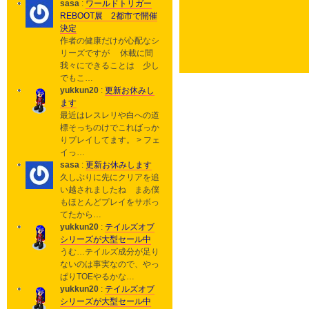
sasa
:
ワールドトリガー
REBOOT展 2都市で開催
決定
作者の健康だけが心配なシ
リーズですが 休載に間
我々にできることは 少し
でもこ…
yukkun20
:
更新お休みし
ます
最近はレスレリや白への道
標そっちのけでこればっか
りプレイしてます。 > フェ
イっ…
sasa
:
更新お休みします
久しぶりに先にクリアを追
い越されましたね まあ僕
もほとんどプレイをサボっ
てたから…
yukkun20
:
テイルズオブ
シリーズが大型セール中
うむ…テイルズ成分が足り
ないのは事実なので、やっ
ぱりTOEやるかな…
yukkun20
:
テイルズオブ
シリーズが大型セール中