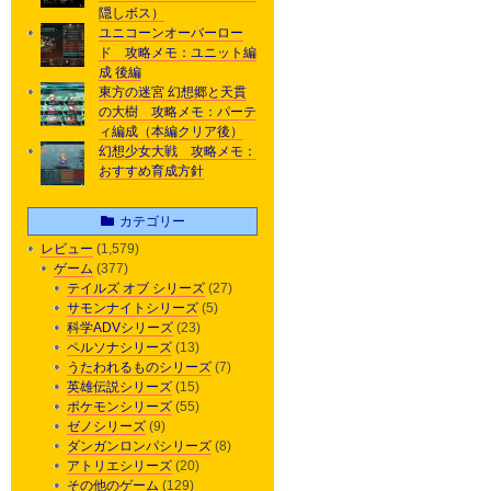
隠しボス）
ユニコーンオーバーロー
ド 攻略メモ：ユニット編
成 後編
東方の迷宮 幻想郷と天貫
の大樹 攻略メモ：パーテ
ィ編成（本編クリア後）
幻想少女大戦 攻略メモ：
おすすめ育成方針
カテゴリー
レビュー
(1,579)
ゲーム
(377)
テイルズ オブ シリーズ
(27)
サモンナイトシリーズ
(5)
科学ADVシリーズ
(23)
ペルソナシリーズ
(13)
うたわれるものシリーズ
(7)
英雄伝説シリーズ
(15)
ポケモンシリーズ
(55)
ゼノシリーズ
(9)
ダンガンロンパシリーズ
(8)
アトリエシリーズ
(20)
その他のゲーム
(129)