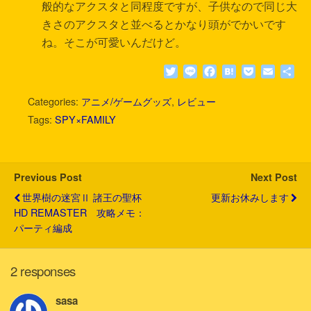
般的なアクスタと同程度ですが、子供なので同じ大
きさのアクスタと並べるとかなり頭がでかいです
ね。そこが可愛いんだけど。
T
L
F
H
P
E
共
w
i
a
a
o
m
有
i
n
c
t
c
a
Categories:
アニメ/ゲームグッズ
,
レビュー
t
e
e
e
k
i
Tags:
SPY×FAMILY
t
b
n
e
l
e
o
a
t
r
o
k
Previous Post
Next Post
世界樹の迷宮Ⅱ 諸王の聖杯
更新お休みします
HD REMASTER 攻略メモ：
パーティ編成
2 responses
sasa