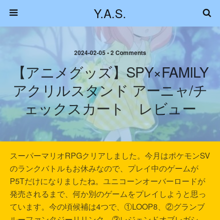
Y.A.S.
2024-02-05 • 2 Comments
【アニメグッズ】SPY×FAMILY
アクリルスタンド アーニャ/チ
ェックスカート レビュー
スーパーマリオRPGクリアしました。今月はポケモンSV
のランクバトルもお休みなので、プレイ中のゲームが
P5Tだけになりましたね。ユニコーンオーバーロードが
発売されるまで、何か別のゲームをプレイしようと思っ
ています。今の頃候補は4つで、①LOOP8、②グランブ
ルーファンタジーリリンク、③レジェンドオブレガシ