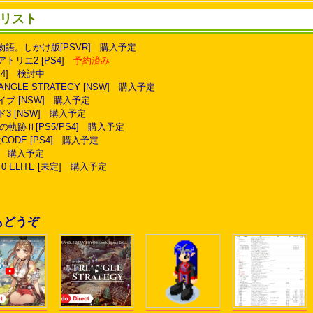
リスト
の物語。しかけ版[PSVR] 購入予定
アトリエ2 [PS4]
予約済み
[PS4] 検討中
TRIANGLE STRATEGY [NSW] 購入予定
ライブ [NSW] 購入予定
ド3 [NSW] 購入予定
黎の軌跡Ⅱ[PS5/PS4] 購入予定
;CODE [PS4] 購入予定
W] 購入予定
 0 ELITE [未定] 購入予定
もどうぞ