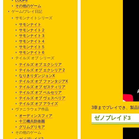
LOOP8
その他のゲーム
ゲーム/プレイ日記
サモンナイトシリーズ
サモンナイト
サモンナイト２
サモンナイト３
サモンナイト４
サモンナイト５
サモンナイト６
テイルズ オブ シリーズ
テイルズ オブ エクシリア
テイルズ オブ エクシリア 2
なりきりダンジョンX
テイルズ オブ ファンタジアX
テイルズ オブ ゼスティリア
テイルズ オブ ベルセリア
テイルズ オブ ヴェスペリア
テイルズ オブ アライズ
3章までプレイでき、製品
ヴァニラウェア作品
オーディンスフィア
ゼノブレイド3
十三機兵防衛圏
グリムグリモア
その他のゲーム