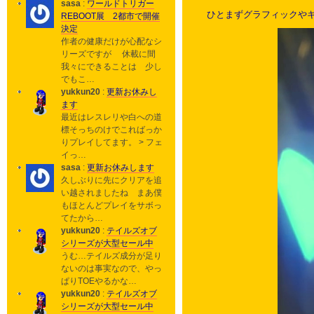
sasa
:
ワールドトリガー
ひとまずグラフィックや
REBOOT展 2都市で開催
決定
作者の健康だけが心配なシ
リーズですが 休載に間
我々にできることは 少し
でもこ…
yukkun20
:
更新お休みし
ます
最近はレスレリや白への道
標そっちのけでこればっか
りプレイしてます。 > フェ
イっ…
sasa
:
更新お休みします
久しぶりに先にクリアを追
い越されましたね まあ僕
もほとんどプレイをサボっ
てたから…
yukkun20
:
テイルズオブ
シリーズが大型セール中
うむ…テイルズ成分が足り
ないのは事実なので、やっ
ぱりTOEやるかな…
yukkun20
:
テイルズオブ
シリーズが大型セール中