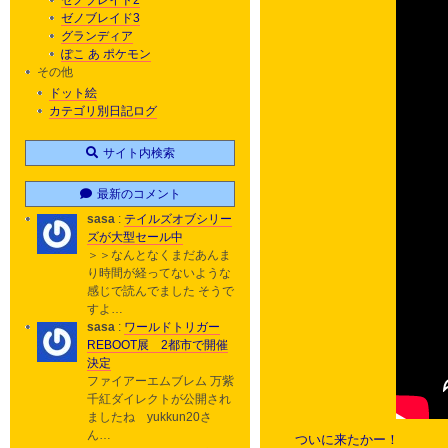
ゼノブレイド2
ゼノブレイド3
グランディア
ぽこ あ ポケモン
その他
ドット絵
カテゴリ別日記ログ
サイト内検索
最新のコメント
sasa
:
テイルズオブシリー
ズが大型セール中
＞＞なんとなくまだあんま
り時間が経ってないような
感じで読んでました そうで
すよ…
sasa
:
ワールドトリガー
REBOOT展 2都市で開催
決定
ファイアーエムブレム 万紫
千紅ダイレクトが公開され
ましたね yukkun20さ
ん…
ついに来たかー！