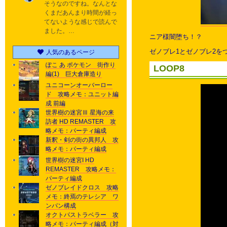
そうなのですね。なんとな
くまだあんまり時間が経っ
てないような感じで読んで
ました。…
ニア様闇堕ち！？
ゼノブレ1とゼノブレ2を
人気のあるページ
ぽこ あ ポケモン 街作り
LOOP8
編(1) 巨大倉庫造り
ユニコーンオーバーロー
ド 攻略メモ：ユニット編
成 前編
世界樹の迷宮Ⅲ 星海の来
訪者 HD REMASTER 攻
略メモ：パーティ編成
新釈・剣の街の異邦人 攻
略メモ：パーティ編成
世界樹の迷宮I HD
REMASTER 攻略メモ：
パーティ編成
ゼノブレイドクロス 攻略
メモ：終焉のテレシア ワ
ンパン構成
オクトパストラベラー 攻
略メモ：パーティ編成（対