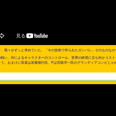
て、我々がずっと求めていた、「今の技術で作られたガンパレ」そのものなの
の戦い、AIによるキャラクターのコントロール、世界の終焉に立ち向かうス
う。おまけに音楽は岩垂徳行氏、Pは宮路洋一氏のグランディアコンビじゃね