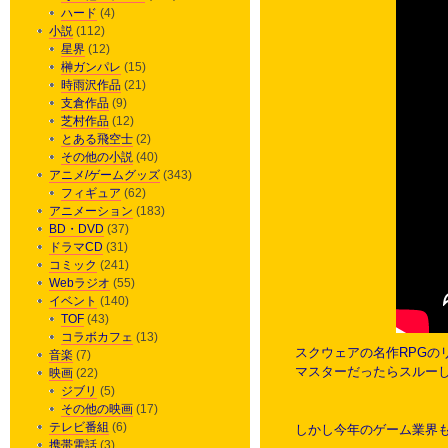
ハード
(4)
小説
(112)
星界
(12)
榊ガンパレ
(15)
時雨沢作品
(21)
支倉作品
(9)
芝村作品
(12)
とある飛空士
(2)
その他の小説
(40)
アニメ/ゲームグッズ
(343)
フィギュア
(62)
アニメーション
(183)
BD・DVD
(37)
ドラマCD
(31)
コミック
(241)
Webラジオ
(55)
イベント
(140)
TOF
(43)
コラボカフェ
(13)
スクウェアの名作RPG
音楽
(7)
マスターだったらスルーし
映画
(22)
ジブリ
(5)
その他の映画
(17)
テレビ番組
(6)
しかし今年のゲーム業界も
携帯電話
(3)