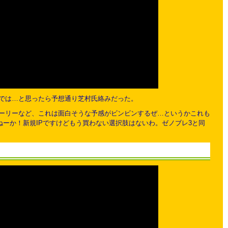
では…と思ったら予想通り芝村氏絡みだった。
トーリーなど、これは面白そうな予感がビンビンするぜ…というかこれも
ーか！新規IPですけどもう買わない選択肢はないわ。ゼノブレ3と同