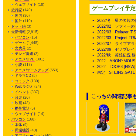
ウェブサイト
(18)
ゲームプレイ予定
旅行記
(149)
国内
(30)
2022/冬 星の欠片
国外
(110)
2022/02 ソフィーの
ドット絵
(3)
最新情報
(2,915)
2022/03 Relayer 
パソコン
(15)
2022/03 Project 
ゲーム
(1,445)
2022/07 ライブア
文房具
(2)
2022/09 ゼノブレイ
テレビ番組
(2)
2022/秋 英雄伝説 
アニメ/DVD
(301)
2022 ANONYMOUS
小説
(117)
2022 LOOP8 [NS
アニメ/ゲームグッズ
(553)
未定 STEINS;GATE
ドラマCD
(5)
コミック
(130)
Webラジオ
(24)
イベント
(337)
こっちの関連記事
音楽
(20)
映画
(48)
携帯電話
(5)
ウェブサイト
(14)
パソコン
(168)
本体
(9)
周辺機器
(40)
アプリケーション
(40)