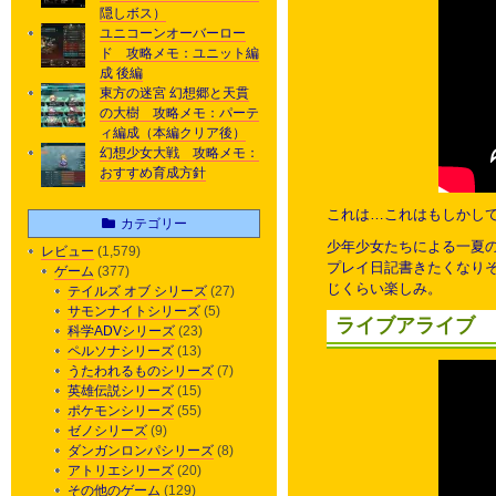
隠しボス）
ユニコーンオーバーロー
ド 攻略メモ：ユニット編
成 後編
東方の迷宮 幻想郷と天貫
の大樹 攻略メモ：パーテ
ィ編成（本編クリア後）
幻想少女大戦 攻略メモ：
おすすめ育成方針
これは…これはもしかし
カテゴリー
少年少女たちによる一夏
レビュー
(1,579)
プレイ日記書きたくなりそ
ゲーム
(377)
じくらい楽しみ。
テイルズ オブ シリーズ
(27)
サモンナイトシリーズ
(5)
ライブアライブ
科学ADVシリーズ
(23)
ペルソナシリーズ
(13)
うたわれるものシリーズ
(7)
英雄伝説シリーズ
(15)
ポケモンシリーズ
(55)
ゼノシリーズ
(9)
ダンガンロンパシリーズ
(8)
アトリエシリーズ
(20)
その他のゲーム
(129)