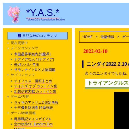
*Y.A.S.*
Yukkun20's Association Secrète
日記以外のコンテンツ
HOME
>
最新情報
>
ゲー
現在更新中
メインコンテンツ
2022-02-10
帝国星界軍案内所[星界]
ナディアな人々[ナディア]
ニンダイ2022.2
榊ガンパレ 年表
サモンナイトU:X 人物図鑑
久々のニンダイでしたね
サブコンテンツ
テイフェス 情報まとめ
トライアングルス
テイルズ オブ カットイン集
幻想少女大戦 カットイン集
ゲーム/考察
ライザのアトリエ2 設定考察
十三機兵防衛圏 時系列表
ゲーム/攻略情報
魔界戦記ディスガイア4
空の軌跡SC Evo/3rd Evo