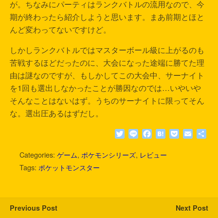
が。ちなみにパーティはランクバトルの流用なので、今
期が終わったら紹介しようと思います。まあ前期とほと
んど変わってないですけど。
しかしランクバトルではマスターボール級に上がるのも
苦戦するほどだったのに、大会になった途端に勝てた理
由は謎なのですが、もしかしてこの大会中、サーナイト
を1回も選出しなかったことが勝因なのでは…いやいや
そんなことはないはず。うちのサーナイトに限ってそん
な。選出圧あるはずだし。
T
L
F
H
P
E
共
w
i
a
a
o
m
有
i
n
c
t
c
a
Categories:
ゲーム
,
ポケモンシリーズ
,
レビュー
t
e
e
e
k
i
Tags:
ポケットモンスター
t
b
n
e
l
e
o
a
t
r
o
k
Previous Post
Next Post