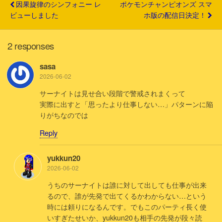
因果旋律のシンフォニー レ
ポケモンチャンピオンズ スマ
ビューしました
ホ版の配信日決定！
2 responses
sasa
2026-06-02
サーナイトは見せ合い段階で警戒されまくって
実際に出すと「思ったより仕事しない…」パターンに陥
りがちなのでは
Reply
yukkun20
2026-06-02
うちのサーナイトは誰に対して出しても仕事が出来
るので、誰が先発で出てくるかわからない…という
時には頼りになるんです。でもこのパーティ長く使
いすぎたせいか、yukkun20も相手の先発が段々読