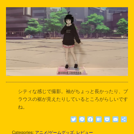
シティな感じで撮影。袖がちょっと長かったり、ブ
ラウスの裾が見えたりしているところがらしいです
ね。
T
L
F
H
P
E
共
w
i
a
a
o
m
有
i
n
c
t
c
a
Categories:
アニメ/ゲームグッズ
,
レビュー