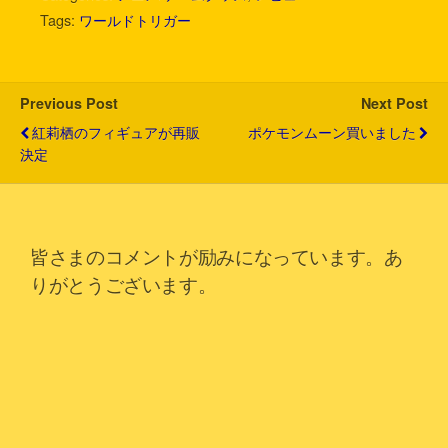
t
e
e
e
k
i
Tags:
ワールドトリガー
t
b
n
e
l
e
o
a
t
r
o
k
Previous Post
Next Post
紅莉栖のフィギュアが再販
ポケモンムーン買いました
決定
皆さまのコメントが励みになっています。あ
りがとうございます。