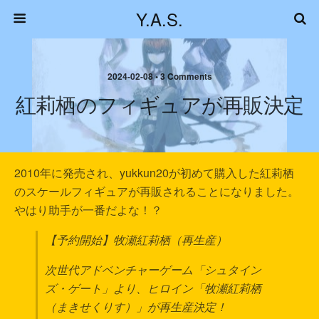
Y.A.S.
2024-02-08 • 3 Comments
紅莉栖のフィギュアが再販決定
2010年に発売され、yukkun20が初めて購入した紅莉栖
のスケールフィギュアが再販されることになりました。
やはり助手が一番だよな！？
【予約開始】牧瀬紅莉栖（再生産）
次世代アドベンチャーゲーム「シュタイン
ズ・ゲート」より、ヒロイン「牧瀬紅莉栖
（まきせくりす）」が再生産決定！