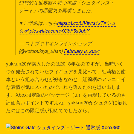
幻想的な世界観を持つ本編「シュタインズ・
ゲート」の雰囲気を再現しました。
▼ご予約はこちら
https://t.co/LfVtwrs1xT
#シュ
タゲ
pic.twitter.com/XGbF5s0pbY
— コトブキヤオンラインショップ
(@kotobukiya_2han)
February 8, 2024
yukkun20が購入したのは2018年なのですが、当時いく
つか発売されていたフィギュアを見比べて、紅莉栖と歯
車という組み合わせが好きなのと、紅莉栖のアンニュイ
な表情が気に入ったのでこれを選んだのを思い出しま
す。Xbox限定版のパッケージ（↓）を再現しているのも
評価高いポイントですよね。yukkun20がシュタゲに触れ
たのはこの限定版が初めてでしたから。