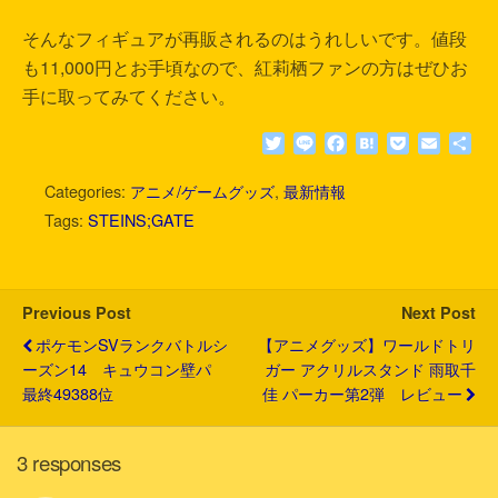
そんなフィギュアが再販されるのはうれしいです。値段
も11,000円とお手頃なので、紅莉栖ファンの方はぜひお
手に取ってみてください。
T
L
F
H
P
E
共
w
i
a
a
o
m
有
i
n
c
t
c
a
Categories:
アニメ/ゲームグッズ
,
最新情報
t
e
e
e
k
i
Tags:
STEINS;GATE
t
b
n
e
l
e
o
a
t
r
o
k
Previous Post
Next Post
ポケモンSVランクバトルシ
【アニメグッズ】ワールドトリ
ーズン14 キュウコン壁パ
ガー アクリルスタンド 雨取千
最終49388位
佳 パーカー第2弾 レビュー
3 responses