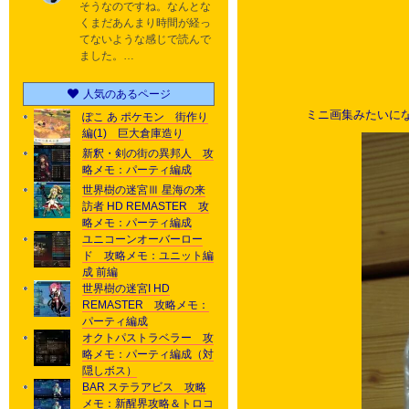
そうなのですね。なんとな
くまだあんまり時間が経っ
てないような感じで読んで
ました。…
人気のあるページ
ミニ画集みたいに
ぽこ あ ポケモン 街作り
編(1) 巨大倉庫造り
新釈・剣の街の異邦人 攻
略メモ：パーティ編成
世界樹の迷宮Ⅲ 星海の来
訪者 HD REMASTER 攻
略メモ：パーティ編成
ユニコーンオーバーロー
ド 攻略メモ：ユニット編
成 前編
世界樹の迷宮I HD
REMASTER 攻略メモ：
パーティ編成
オクトパストラベラー 攻
略メモ：パーティ編成（対
隠しボス）
BAR ステラアビス 攻略
メモ：新醒界攻略＆トロコ