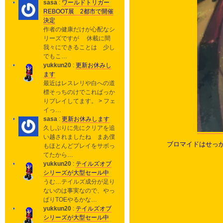
sasa
:
ワールドトリガー
REBOOT展 2都市で開催
決定
作者の健康だけが心配なシ
リーズですが 休載に間
我々にできることは 少し
でもこ…
yukkun20
:
更新お休みし
ます
最近はレスレリや白への道
標そっちのけでこればっか
りプレイしてます。 > フェ
イっ…
sasa
:
更新お休みします
久しぶりに先にクリアを追
い越されましたね まあ僕
ブロマイドはせっか
もほとんどプレイをサボっ
てたから…
yukkun20
:
テイルズオブ
シリーズが大型セール中
うむ…テイルズ成分が足り
ないのは事実なので、やっ
ぱりTOEやるかな…
yukkun20
:
テイルズオブ
シリーズが大型セール中