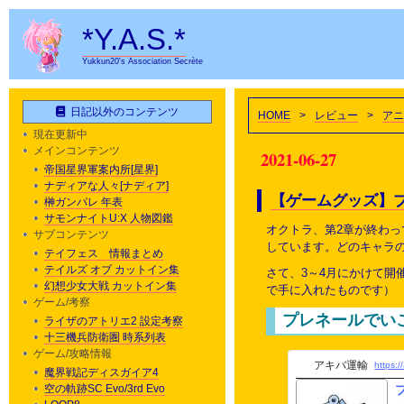
*Y.A.S.*
Yukkun20's Association Secrète
日記以外のコンテンツ
HOME
>
レビュー
>
アニ
現在更新中
メインコンテンツ
2021-06-27
帝国星界軍案内所[星界]
ナディアな人々[ナディア]
【ゲームグッズ】
榊ガンパレ 年表
サモンナイトU:X 人物図鑑
オクトラ、第2章が終わ
サブコンテンツ
しています。どのキャラ
テイフェス 情報まとめ
テイルズ オブ カットイン集
さて、3～4月にかけて
幻想少女大戦 カットイン集
で手に入れたものです）
ゲーム/考察
プレネールでい
ライザのアトリエ2 設定考察
十三機兵防衛圏 時系列表
ゲーム/攻略情報
アキバ運輸
https:/
魔界戦記ディスガイア4
空の軌跡SC Evo/3rd Evo