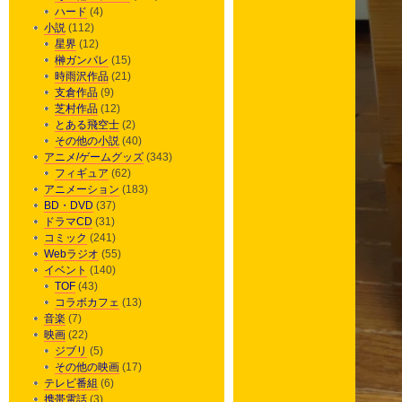
ハード
(4)
小説
(112)
星界
(12)
榊ガンパレ
(15)
時雨沢作品
(21)
支倉作品
(9)
芝村作品
(12)
とある飛空士
(2)
その他の小説
(40)
アニメ/ゲームグッズ
(343)
フィギュア
(62)
アニメーション
(183)
BD・DVD
(37)
ドラマCD
(31)
コミック
(241)
Webラジオ
(55)
イベント
(140)
TOF
(43)
コラボカフェ
(13)
音楽
(7)
映画
(22)
ジブリ
(5)
その他の映画
(17)
テレビ番組
(6)
携帯電話
(3)