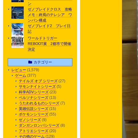
ン
ゼノブレイドクロス 攻略
メモ：終焉のテレシア ワ
ンパン構成
ゼノブレイド2 プレイ日
記
ワールドトリガー
REBOOT展 2都市で開催
決定
カテゴリー
レビュー
(1,579)
ゲーム
(377)
テイルズ オブ シリーズ
(27)
サモンナイトシリーズ
(5)
科学ADVシリーズ
(23)
ペルソナシリーズ
(13)
うたわれるものシリーズ
(7)
英雄伝説シリーズ
(15)
ポケモンシリーズ
(55)
ゼノシリーズ
(9)
ダンガンロンパシリーズ
(8)
アトリエシリーズ
(20)
その他のゲーム
(129)