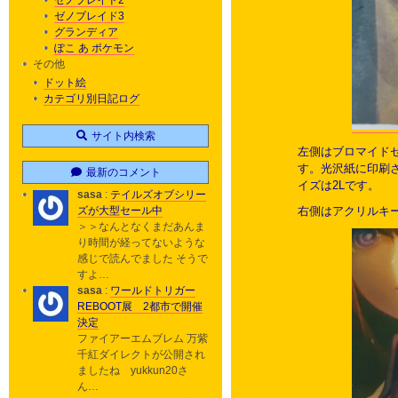
ゼノブレイド2
ゼノブレイド3
グランディア
ぽこ あ ポケモン
その他
ドット絵
カテゴリ別日記ログ
サイト内検索
左側はブロマイドセ
す。光沢紙に印刷さ
最新のコメント
イズは2Lです。
sasa
:
テイルズオブシリー
右側はアクリルキー
ズが大型セール中
＞＞なんとなくまだあんま
り時間が経ってないような
感じで読んでました そうで
すよ…
sasa
:
ワールドトリガー
REBOOT展 2都市で開催
決定
ファイアーエムブレム 万紫
千紅ダイレクトが公開され
ましたね yukkun20さ
ん…