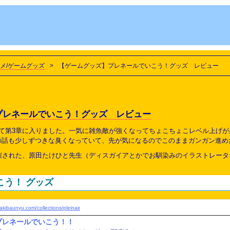
メ/ゲームグッズ
>
【ゲームグッズ】プレネールでいこう！グッズ レビュー
プレネールでいこう！グッズ レビュー
って第3章に入りました。一気に雑魚敵が強くなってちょこちょこレベル上げ
の話も少しずつきな臭くなっていて、先が気になるのでこのままガンガン進め
開催された、原田たけひと先生（ディスガイアとかでお馴染みのイラストレー
こう！ グッズ
/akibaunyu.com/collections/pleinair
プレネールでいこう！！