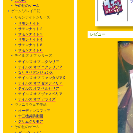
LOOP8
その他のゲーム
ゲーム/プレイ日記
サモンナイトシリーズ
サモンナイト
サモンナイト２
サモンナイト３
レビュー
サモンナイト４
サモンナイト５
サモンナイト６
テイルズ オブ シリーズ
テイルズ オブ エクシリア
テイルズ オブ エクシリア 2
なりきりダンジョンX
テイルズ オブ ファンタジアX
テイルズ オブ ゼスティリア
テイルズ オブ ベルセリア
テイルズ オブ ヴェスペリア
テイルズ オブ アライズ
ヴァニラウェア作品
オーディンスフィア
十三機兵防衛圏
グリムグリモア
その他のゲーム