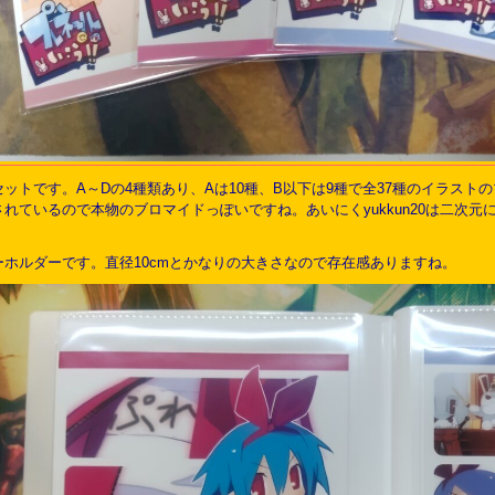
ットです。A～Dの4種類あり、Aは10種、B以下は9種で全37種のイラス
れているので本物のブロマイドっぽいですね。あいにくyukkun20は二次
ホルダーです。直径10cmとかなりの大きさなので存在感ありますね。