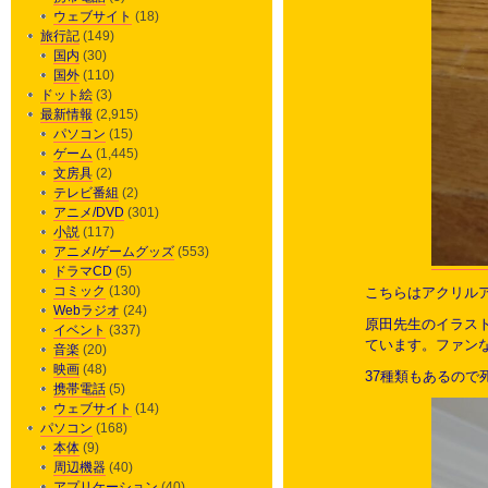
ウェブサイト
(18)
旅行記
(149)
国内
(30)
国外
(110)
ドット絵
(3)
最新情報
(2,915)
パソコン
(15)
ゲーム
(1,445)
文房具
(2)
テレビ番組
(2)
アニメ/DVD
(301)
小説
(117)
アニメ/ゲームグッズ
(553)
ドラマCD
(5)
コミック
(130)
こちらはアクリル
Webラジオ
(24)
原田先生のイラス
イベント
(337)
ています。ファン
音楽
(20)
映画
(48)
37種類もあるので
携帯電話
(5)
ウェブサイト
(14)
パソコン
(168)
本体
(9)
周辺機器
(40)
アプリケーション
(40)