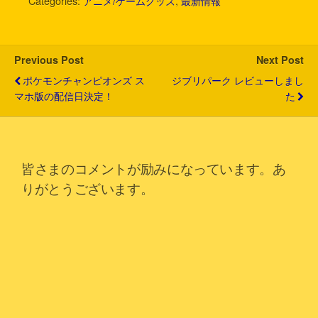
Categories:
アニメ/ゲームグッズ
,
最新情報
t
e
e
e
k
i
t
b
n
e
l
e
o
a
t
r
o
Previous Post
Next Post
k
ポケモンチャンピオンズ ス
ジブリパーク レビューしまし
マホ版の配信日決定！
た
皆さまのコメントが励みになっています。あ
りがとうございます。