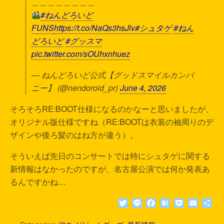
＿＿＿＿＿＿＿＿
#ねんどろいど
FUNS
https://t.co/NaQs3hsJlv
#シュタゲ
#ねん
どろいど
#グッスマ
pic.twitter.com/sOUhxnhuez
— ねんどろいど公式【グッドスマイルカンパ
ニー】 (@nendoroid_pr)
June 4, 2026
そろそろRE:BOOT仕様になるのかなーと思いましたが、
オリジナル版仕様ですね（RE:BOOTは衣装の袖周りのデ
ザインや後ろ髪のはね方が違う）。
そういえば先日のコンサートでは特にシュタゲに関する
新情報はなかったのですが、名古屋公演では何か発表あ
るんですかね…
T
L
F
H
P
E
共
w
i
a
a
o
m
有
i
n
c
t
c
a