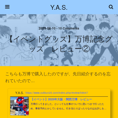
Y.A.S.
2025-08-10 • 10 Comments
【イベントグッズ】万博記念グ
ッズ レビュー②
こちらも万博で購入したのですが、先日紹介するのを忘
れていたので…
Y.A.S.
https://www.yukkun20.com/index.php/review/59647
【イベント】2025年大阪・関西万博 レビュー
万博行ってきました。といっても仕事のついでに思いつきで行ったた
め、事前予約とかしていません。行き当たりばったりなのはお許しを。
というかちゃんと事前予約して下調べしていった方がいいですよ（当た
り前2025年大阪・関西万博レビューまずは入場です。夢洲駅まで電車で