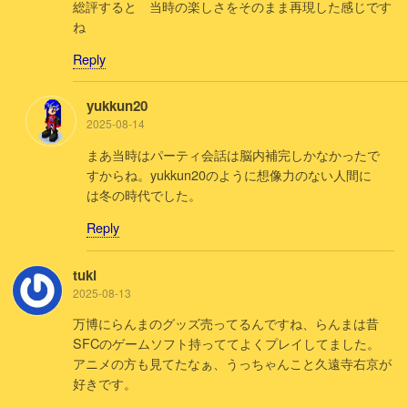
総評すると 当時の楽しさをそのまま再現した感じです
ね
Reply
yukkun20
2025-08-14
まあ当時はパーティ会話は脳内補完しかなかったで
すからね。yukkun20のように想像力のない人間に
は冬の時代でした。
Reply
tuki
2025-08-13
万博にらんまのグッズ売ってるんですね、らんまは昔
SFCのゲームソフト持っててよくプレイしてました。
アニメの方も見てたなぁ、うっちゃんこと久遠寺右京が
好きです。