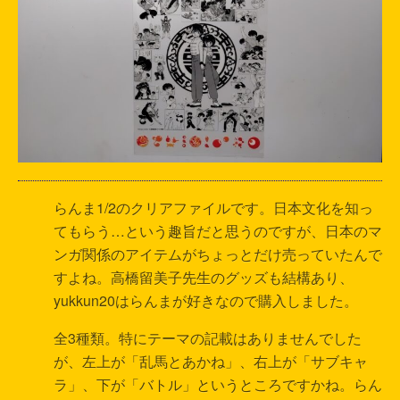
らんま1/2のクリアファイルです。日本文化を知っ
てもらう…という趣旨だと思うのですが、日本のマ
ンガ関係のアイテムがちょっとだけ売っていたんで
すよね。高橋留美子先生のグッズも結構あり、
yukkun20はらんまが好きなので購入しました。
全3種類。特にテーマの記載はありませんでした
が、左上が「乱馬とあかね」、右上が「サブキャ
ラ」、下が「バトル」というところですかね。らん