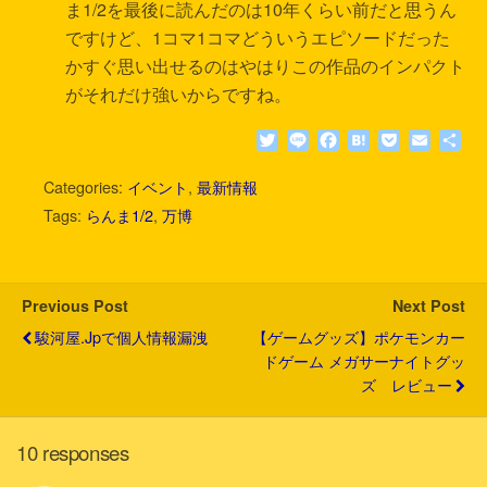
ま1/2を最後に読んだのは10年くらい前だと思うん
ですけど、1コマ1コマどういうエピソードだった
かすぐ思い出せるのはやはりこの作品のインパクト
がそれだけ強いからですね。
T
L
F
H
P
E
共
w
i
a
a
o
m
有
i
n
c
t
c
a
Categories:
イベント
,
最新情報
t
e
e
e
k
i
Tags:
らんま1/2
,
万博
t
b
n
e
l
e
o
a
t
r
o
k
Previous Post
Next Post
駿河屋.jpで個人情報漏洩
【ゲームグッズ】ポケモンカー
ドゲーム メガサーナイトグッ
ズ レビュー
10 responses