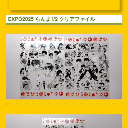
向かい、そこから徒歩です。行ったのは今日ではなく、とある日曜日で
す。朝一のチケットは完売だったので、11時入場のチケットで行きまし
た。新大阪駅からだと何だかんだで1時間見ておけばいいと思います。こ
EXPO2025 らんま1/2 クリアファイル
んな感じで結構並んでいました。手荷物検査があるので...