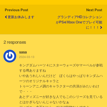
r
o
k
Previous Post
Next Post
更新お休みします
グランディアHDコレクション
がPS4/Xbox Oneでプレイ可能
に！！！
2 responses
sasa
2024-03-13
キングダムハーツ４にスターウォーズやマーベルが参戦
する噂ありますね
いやあうれしいんだけど ぼくらはやっぱりキンダムハ
ーツのオリジナルキャラと
トゥーンアニメ調のキャラクターの共演がみたいわけ
で・・・
あとディズニーが好きな人でもこのシリーズを見ている
とはかぎらないんじゃないかなぁ
ディズニー傘下だからってほぼ別物なんですよ