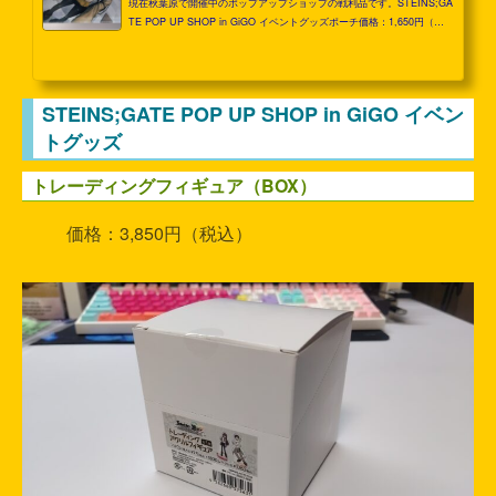
現在秋葉原で開催中のポップアップショップの戦利品です。STEINS;GA
TE POP UP SHOP in GiGO イベントグッズポーチ価格：1,650円（税
込。以下同じ）綿布製のファスターポーチ。大きさは200*150くらい。
今回新作イベントが用意された5人の他、シュタゲに縁あるアイテムが背
景に描かれています。裏面はこんな感じでシンプルです。ステッカー価
格：440円未ガ研のロゴが描かれたステッカー。ちなみに実は未ガ研の
STEINS;GATE POP UP SHOP in GiGO イベン
ロゴは統一された設定が存在せず、グッズごとに全然違うデザインにな
トグッズ
っています。タブレットにでも貼ってスーパーハカー気取り...
トレーディングフィギュア（BOX）
価格：3,850円（税込）