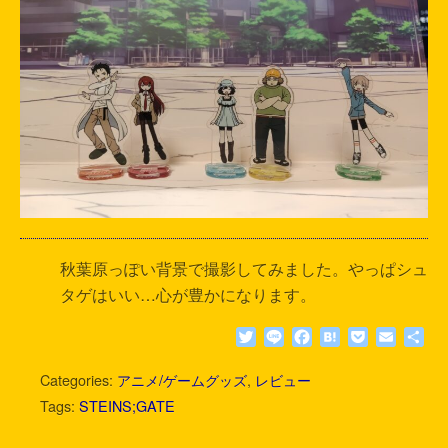
秋葉原っぽい背景で撮影してみました。やっぱシュ
タゲはいい…心が豊かになります。
T
L
F
H
P
E
共
w
i
a
a
o
m
有
i
n
c
t
c
a
Categories:
アニメ/ゲームグッズ
,
レビュー
t
e
e
e
k
i
Tags:
STEINS;GATE
t
b
n
e
l
e
o
a
t