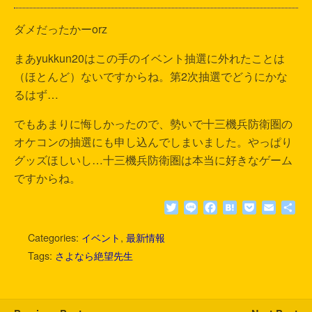
ダメだったかーorz
まあyukkun20はこの手のイベント抽選に外れたことは
（ほとんど）ないですからね。第2次抽選でどうにかな
るはず…
でもあまりに悔しかったので、勢いで十三機兵防衛圏の
オケコンの抽選にも申し込んでしまいました。やっぱり
グッズほしいし…十三機兵防衛圏は本当に好きなゲーム
ですからね。
T
L
F
H
P
E
共
w
i
a
a
o
m
有
i
n
c
t
c
a
Categories:
イベント
,
最新情報
t
e
e
e
k
i
Tags:
さよなら絶望先生
t
b
n
e
l
e
o
a
t
r
o
k