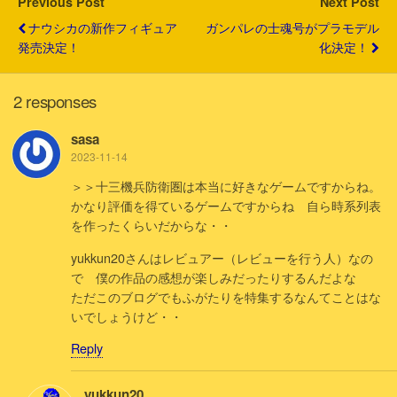
Previous Post
Next Post
ナウシカの新作フィギュア
ガンパレの士魂号がプラモデル
発売決定！
化決定！
2 responses
sasa
2023-11-14
＞＞十三機兵防衛圏は本当に好きなゲームですからね。
かなり評価を得ているゲームですからね 自ら時系列表
を作ったくらいだからな・・
yukkun20さんはレビュアー（レビューを行う人）なの
で 僕の作品の感想が楽しみだったりするんだよな
ただこのブログでもふがたりを特集するなんてことはな
いでしょうけど・・
Reply
yukkun20