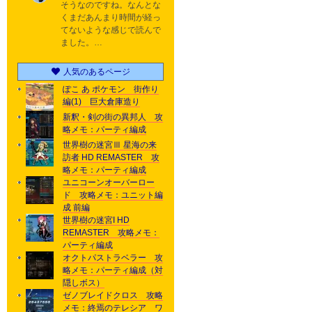
そうなのですね。なんとな
くまだあんまり時間が経っ
てないような感じで読んで
ました。…
人気のあるページ
ぽこ あ ポケモン 街作り
編(1) 巨大倉庫造り
新釈・剣の街の異邦人 攻
略メモ：パーティ編成
世界樹の迷宮Ⅲ 星海の来
訪者 HD REMASTER 攻
略メモ：パーティ編成
ユニコーンオーバーロー
ド 攻略メモ：ユニット編
成 前編
世界樹の迷宮I HD
REMASTER 攻略メモ：
パーティ編成
オクトパストラベラー 攻
略メモ：パーティ編成（対
隠しボス）
ゼノブレイドクロス 攻略
メモ：終焉のテレシア ワ