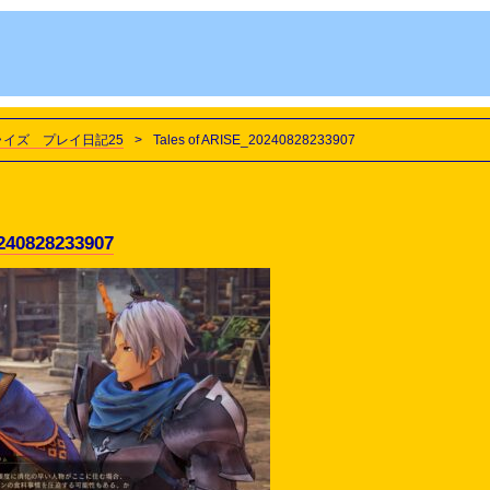
ライズ プレイ日記25
>
Tales of ARISE_20240828233907
240828233907