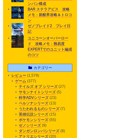
ンパン構成
BAR ステラアビス 攻略
メモ：新醒界攻略＆トロコ
ン
ゼノブレイド2 プレイ日
記
ユニコーンオーバーロー
ド 攻略メモ：難易度
EXPERTでのユニット編成
のコツ
カテゴリー
レビュー
(1,579)
ゲーム
(377)
テイルズ オブ シリーズ
(27)
サモンナイトシリーズ
(5)
科学ADVシリーズ
(23)
ペルソナシリーズ
(13)
うたわれるものシリーズ
(7)
英雄伝説シリーズ
(15)
ポケモンシリーズ
(55)
ゼノシリーズ
(9)
ダンガンロンパシリーズ
(8)
アトリエシリーズ
(20)