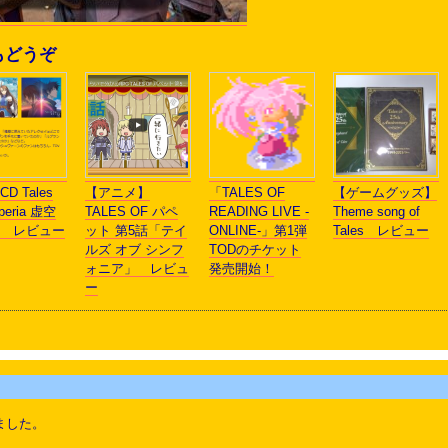
もどうぞ
D Tales
【アニメ】
「TALES OF
【ゲームグッズ】
speria 虚空
TALES OF パペ
READING LIVE -
Theme song of
 レビュー
ット 第5話「テイ
ONLINE-」第1弾
Tales レビュー
ルズ オブ シンフ
TODのチケット
ォニア」 レビュ
発売開始！
ー
ました。