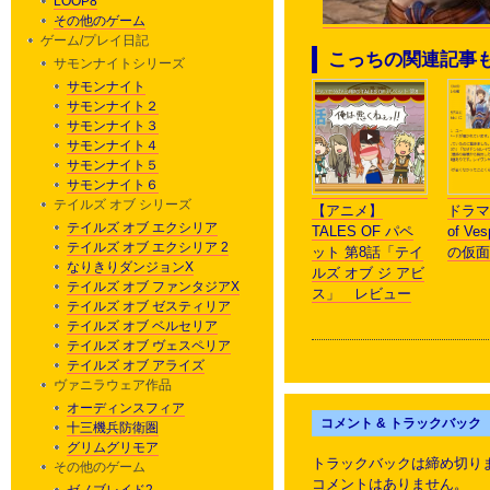
LOOP8
その他のゲーム
ゲーム/プレイ日記
こっちの関連記事
サモンナイトシリーズ
サモンナイト
サモンナイト２
サモンナイト３
サモンナイト４
サモンナイト５
サモンナイト６
テイルズ オブ シリーズ
【アニメ】
ドラマC
テイルズ オブ エクシリア
TALES OF パペ
of Ve
テイルズ オブ エクシリア 2
ット 第8話「テイ
の仮面
なりきりダンジョンX
ルズ オブ ジ アビ
テイルズ オブ ファンタジアX
ス」 レビュー
テイルズ オブ ゼスティリア
テイルズ オブ ベルセリア
テイルズ オブ ヴェスペリア
テイルズ オブ アライズ
ヴァニラウェア作品
オーディンスフィア
コメント & トラックバック
十三機兵防衛圏
グリムグリモア
トラックバックは締め切り
その他のゲーム
コメントはありません。