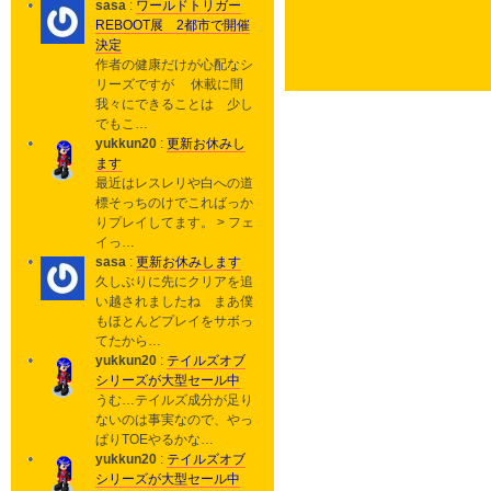
sasa
:
ワールドトリガー
REBOOT展 2都市で開催
決定
作者の健康だけが心配なシ
リーズですが 休載に間
我々にできることは 少し
でもこ…
yukkun20
:
更新お休みし
ます
最近はレスレリや白への道
標そっちのけでこればっか
りプレイしてます。 > フェ
イっ…
sasa
:
更新お休みします
久しぶりに先にクリアを追
い越されましたね まあ僕
もほとんどプレイをサボっ
てたから…
yukkun20
:
テイルズオブ
シリーズが大型セール中
うむ…テイルズ成分が足り
ないのは事実なので、やっ
ぱりTOEやるかな…
yukkun20
:
テイルズオブ
シリーズが大型セール中