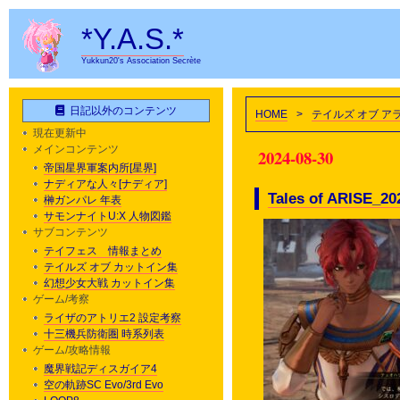
*Y.A.S.*
Yukkun20's Association Secrète
日記以外のコンテンツ
HOME
>
テイルズ オブ ア
現在更新中
メインコンテンツ
2024-08-30
帝国星界軍案内所[星界]
ナディアな人々[ナディア]
Tales of ARISE_20
榊ガンパレ 年表
サモンナイトU:X 人物図鑑
サブコンテンツ
テイフェス 情報まとめ
テイルズ オブ カットイン集
幻想少女大戦 カットイン集
ゲーム/考察
ライザのアトリエ2 設定考察
十三機兵防衛圏 時系列表
ゲーム/攻略情報
魔界戦記ディスガイア4
空の軌跡SC Evo/3rd Evo