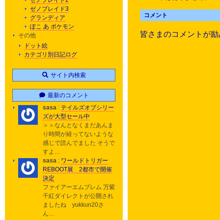
ゼノブレイド2
ゼノブレイド3
コメント
グランディア
ぽこ あ ポケモン
皆さまのコメントが励
その他
ドット絵
カテゴリ別日記ログ
サイト内検索
最新のコメント
sasa
:
テイルズオブシリー
ズが大型セール中
＞＞なんとなくまだあんま
り時間が経ってないような
感じで読んでました そうで
すよ…
sasa
:
ワールドトリガー
REBOOT展 2都市で開催
決定
ファイアーエムブレム 万紫
千紅ダイレクトが公開され
ましたね yukkun20さ
ん…