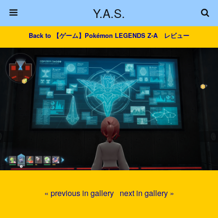
Y.A.S.
Back to 【ゲーム】Pokémon LEGENDS Z-A レビュー
« previous in gallery
next in gallery »