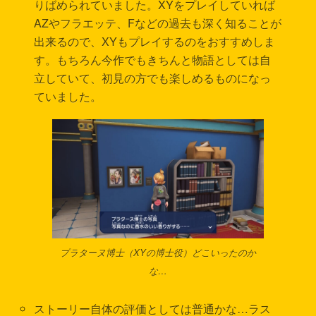
りばめられていました。XYをプレイしていれば
AZやフラエッテ、Fなどの過去も深く知ることが
出来るので、XYもプレイするのをおすすめしま
す。もちろん今作でもきちんと物語としては自
立していて、初見の方でも楽しめるものになっ
ていました。
プラターヌ博士（XYの博士役）どこいったのか
な…
ストーリー自体の評価としては普通かな…ラス