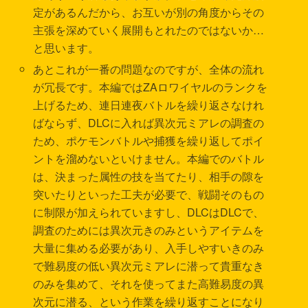
定があるんだから、お互いが別の角度からその
主張を深めていく展開もとれたのではないか…
と思います。
あとこれが一番の問題なのですが、全体の流れ
が冗長です。本編ではZAロワイヤルのランクを
上げるため、連日連夜バトルを繰り返さなけれ
ばならず、DLCに入れば異次元ミアレの調査の
ため、ポケモンバトルや捕獲を繰り返してポイ
ントを溜めないといけません。本編でのバトル
は、決まった属性の技を当てたり、相手の隙を
突いたりといった工夫が必要で、戦闘そのもの
に制限が加えられていますし、DLCはDLCで、
調査のためには異次元きのみというアイテムを
大量に集める必要があり、入手しやすいきのみ
で難易度の低い異次元ミアレに潜って貴重なき
のみを集めて、それを使ってまた高難易度の異
次元に潜る、という作業を繰り返すことになり