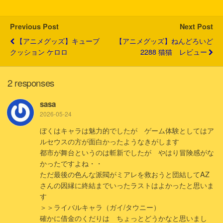
e
o
a
t
r
o
k
Previous Post
Next Post
【アニメグッズ】キューブ
【アニメグッズ】ねんどろいど
クッション ケロロ
2288 猫猫 レビュー
2 responses
sasa
2026-05-24
ぼくはキャラは魅力的でしたが ゲーム体験としてはア
ルセウスの方が面白かったようなきがします
都市が舞台というのは斬新でしたが やはり冒険感がな
かったですよね・・
ただ最後の色んな派閥がミアレを救おうと団結してAZ
さんの因縁に終結までいったラストはよかったと思いま
す
＞＞ライバルキャラ（ガイ/タウニー）
確かに借金のくだりは ちょっとどうかなと思いまし