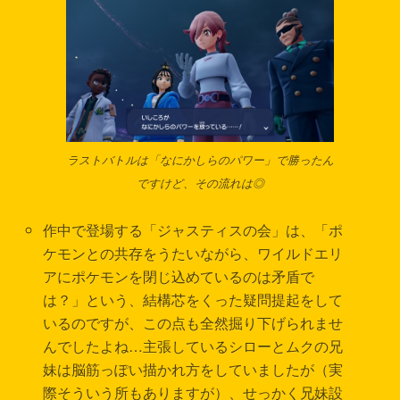
ラストバトルは「なにかしらのパワー」で勝ったん
ですけど、その流れは◎
作中で登場する「ジャスティスの会」は、「ポ
ケモンとの共存をうたいながら、ワイルドエリ
アにポケモンを閉じ込めているのは矛盾で
は？」という、結構芯をくった疑問提起をして
いるのですが、この点も全然掘り下げられませ
んでしたよね…主張しているシローとムクの兄
妹は脳筋っぽい描かれ方をしていましたが（実
際そういう所もありますが）、せっかく兄妹設