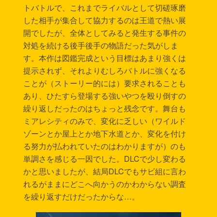
トバトルで、これまでライバルとして切磋琢磨
した相手が集合して協力するのは王道で熱い展
開でしたが、全体としてみると発生する事件の
対処を続ける後手後手の物語だった気がしま
す。本作は図鑑完成という目標はあまり強くは
提示されず、それよりむしろバトルに強くなる
ことが（ストーリー的には）要求されることも
あり、ひたすら登場する強いやつを殴り倒すの
繰り返しだったのはちょっと残念です。舞台も
ミアレシティのみで、変化に乏しい（ワイルド
ゾーンとか屋上とか地下水道とか、変化を付け
る努力が払われていたのはわかりますが）のも
単調さを感じる一因でした。DLCで少し変わる
かと思いましたが、結局DLCでもサビ組に言わ
れるがままにどこへ向かうのかわからない調査
を繰り返すだけだったからな…。