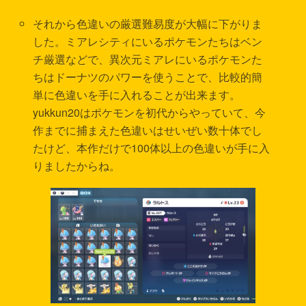
それから色違いの厳選難易度が大幅に下がりま
した。ミアレシティにいるポケモンたちはベン
チ厳選などで、異次元ミアレにいるポケモンた
ちはドーナツのパワーを使うことで、比較的簡
単に色違いを手に入れることが出来ます。
yukkun20はポケモンを初代からやっていて、今
作までに捕まえた色違いはせいぜい数十体でし
たけど、本作だけで100体以上の色違いが手に入
りましたからね。