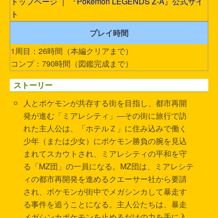
トップページ ｜ 『Pokémon LEGENDS Z-A』公式サイ
ト
プレイ時間
1周目：26時間（本編クリアまで）
コンプ：790時間（図鑑完成まで）
ストーリー
人とポケモンが共存する街を目指し、都市再開
発が進む「ミアレシティ」―その街に旅行で訪
れた主人公は、「ホテルＺ」に住み込みで働く
少年（または少女）にポケモン勝負の腕を見込
まれてスカウトされ、ミアレシティの平和を守
る「MZ団」の一員になる。MZ団は、ミアレシテ
ィの都市再開発を進めるクエーサー社から要請
され、ポケモンが街中でメガシンカして暴走す
る事件を追うことになる。主人公たちは、暴走
メガシンカポケモンを止めるだけの力を手に入