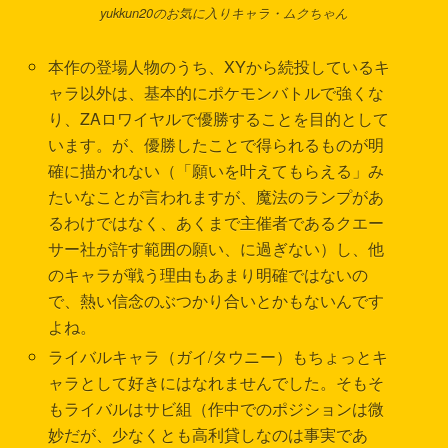
yukkun20のお気に入りキャラ・ムクちゃん
本作の登場人物のうち、XYから続投しているキ
ャラ以外は、基本的にポケモンバトルで強くな
り、ZAロワイヤルで優勝することを目的として
います。が、優勝したことで得られるものが明
確に描かれない（「願いを叶えてもらえる」み
たいなことが言われますが、魔法のランプがあ
るわけではなく、あくまで主催者であるクエー
サー社が許す範囲の願い、に過ぎない）し、他
のキャラが戦う理由もあまり明確ではないの
で、熱い信念のぶつかり合いとかもないんです
よね。
ライバルキャラ（ガイ/タウニー）もちょっとキ
ャラとして好きにはなれませんでした。そもそ
もライバルはサビ組（作中でのポジションは微
妙だが、少なくとも高利貸しなのは事実であ