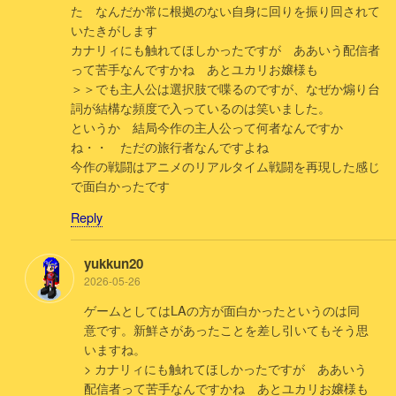
た なんだか常に根拠のない自身に回りを振り回されて
いたきがします
カナリィにも触れてほしかったですが ああいう配信者
って苦手なんですかね あとユカリお嬢様も
＞＞でも主人公は選択肢で喋るのですが、なぜか煽り台
詞が結構な頻度で入っているのは笑いました。
というか 結局今作の主人公って何者なんですか
ね・・ ただの旅行者なんですよね
今作の戦闘はアニメのリアルタイム戦闘を再現した感じ
で面白かったです
Reply
yukkun20
2026-05-26
ゲームとしてはLAの方が面白かったというのは同
意です。新鮮さがあったことを差し引いてもそう思
いますね。
> カナリィにも触れてほしかったですが ああいう
配信者って苦手なんですかね あとユカリお嬢様も