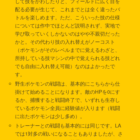
して技をかわしたりと、フィールドに広く目を
配る必要が生じて、これまでとは全く違ったバ
トルを楽しめます。ただ、こういった技の仕様
については作中でほとんど説明されず、実地で
学び取っていくしかないのはやや不親切だった
かと。その代わり技の入れ替えがノーコスト
（ポケモンがそのレベルまでに覚えるわざと、
所持している技マシンの中で覚えられる技どれ
でも自由に入れ替え可能）なのはよかったで
す。
野生ポケモンの戦闘は、基本的にこちらから仕
掛けて始めることになります。敵のHPを0にす
るか、捕獲すると戦闘終了で、いずれも生存し
ているポケモン全員に経験値が入ります（戦闘
に出たポケモンは少し多め）。
トレーナーとの戦闘も基本的には同じです。LA
では1対多の戦いになることもありましたが、さ