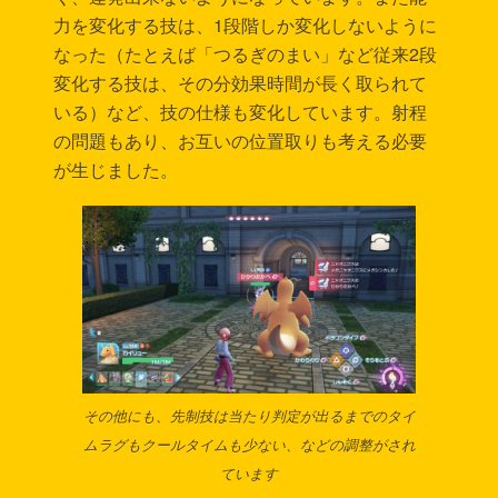
力を変化する技は、1段階しか変化しないように
なった（たとえば「つるぎのまい」など従来2段
変化する技は、その分効果時間が長く取られて
いる）など、技の仕様も変化しています。射程
の問題もあり、お互いの位置取りも考える必要
が生じました。
その他にも、先制技は当たり判定が出るまでのタイ
ムラグもクールタイムも少ない、などの調整がされ
ています