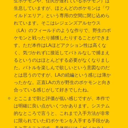
生ポケモンや、住民が連れているポケモン）は
生息していますが、ほとんどのポケモンは「ワ
イルドエリア」という専用の空間に閉じ込めら
れています。そこはレジェンズアルセウス
（LA）のフィールドのような作りで、野生のポ
ケモンと戦ったり捕獲したりすることができま
す。ただ本作はLAほどアクション性は高くな
く、気づかれずに接近してバトルなしで捕まえ
るというのはほとんどする必要がなくなりまし
た。バトルを楽しんで欲しいという意図なのだ
とは思うのですが、LAの続編という感じは薄か
ったかな。正直LAの方が野生のポケモンと向き
合っている感じがして好きでしたね。
とここまで割と評価が低い感じですが、本作で
は明確に良い点がいくつかあります。システム
的なところで言うと、これまで入手方法が非常
に限られていた幻ポケモンを入手する手段があ
ると言うことです。具体的には「ゲノセクト」