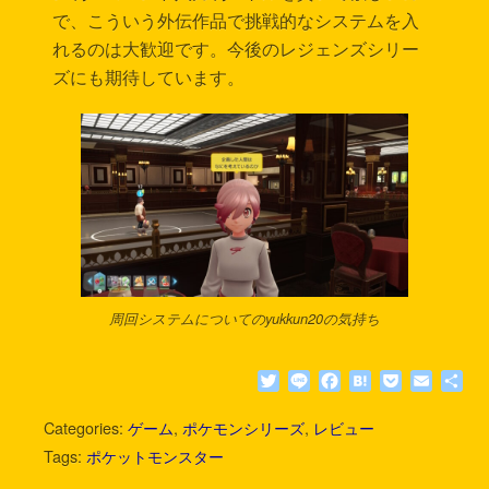
で、こういう外伝作品で挑戦的なシステムを入
れるのは大歓迎です。今後のレジェンズシリー
ズにも期待しています。
周回システムについてのyukkun20の気持ち
T
L
F
H
P
E
共
w
i
a
a
o
m
有
i
n
c
t
c
a
Categories:
ゲーム
,
ポケモンシリーズ
,
レビュー
t
e
e
e
k
i
Tags:
ポケットモンスター
t
b
n
e
l