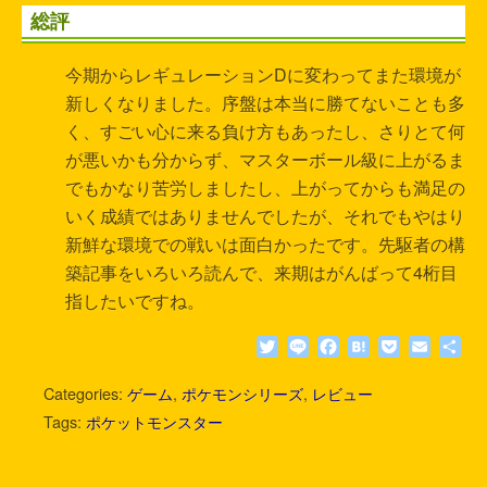
総評
今期からレギュレーションDに変わってまた環境が
新しくなりました。序盤は本当に勝てないことも多
く、すごい心に来る負け方もあったし、さりとて何
が悪いかも分からず、マスターボール級に上がるま
でもかなり苦労しましたし、上がってからも満足の
いく成績ではありませんでしたが、それでもやはり
新鮮な環境での戦いは面白かったです。先駆者の構
築記事をいろいろ読んで、来期はがんばって4桁目
指したいですね。
T
L
F
H
P
E
共
w
i
a
a
o
m
有
i
n
c
t
c
a
Categories:
ゲーム
,
ポケモンシリーズ
,
レビュー
t
e
e
e
k
i
Tags:
ポケットモンスター
t
b
n
e
l
e
o
a
t
r
o