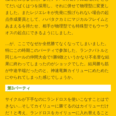
てだいばくはつを採用し、それに併せて物理型に変更し
ました。またレジエレキが先発に投げられない場合の起
点作成要員として、ハバタクカミにマジカルフレイムと
あまえるを持たせ、相手が物理型でも特殊型でもウーラ
オスの起点にできるようにしました。
…が、ここでなぜか全然勝てなくなってしまいました。
特にこの時期このパーティで参加した、ランクバトルと
同じルールの仲間大会で1勝9敗というかなり不名誉な結
果に終わってしまったのがショックでした。結局勝ち筋
が中途半端だったのと、神速竜舞カイリューにめためた
にやられてしまった感じでしょうか。
第3パーティ
サイクルが下手なのにランドロスを使いこなすことはで
きない…そしてカイリューに勝てるのはカイリューだけ
だ！と考え、ランドロスをカイリューに入れ替えること