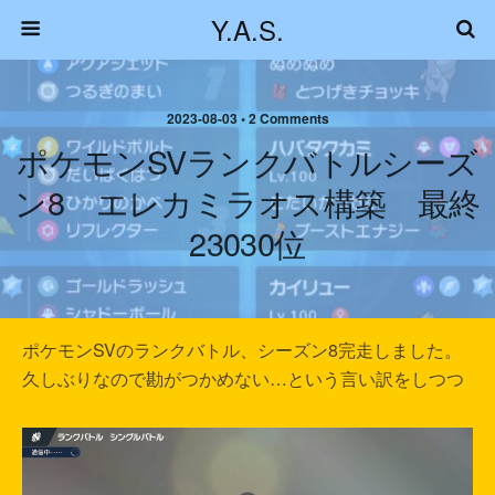
Y.A.S.
2023-08-03 • 2 Comments
ポケモンSVランクバトルシーズ
ン8 エレカミラオス構築 最終
23030位
ポケモンSVのランクバトル、シーズン8完走しました。
久しぶりなので勘がつかめない…という言い訳をしつつ