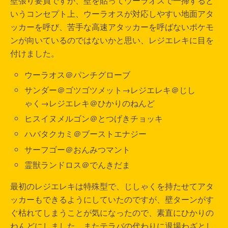
壁張り要員ですが、壁を貼ってウーラオスで一掃すると
いうコンセプト上、ウーラオスが対応しやすい地面アタ
ッカーを呼び、苦手な高速アタッカーを呼ばないポケモ
ンが向いているのではないかと思い、レジエレキに目を
付けました。
ウーラオス＠パンチグローブ
サンダー＠ゴツゴツメット→レジエレキ＠じし
ゃく→レジエレキ＠ひかりのねんど
ヒスイヌメルゴン＠とつげきチョッキ
ハバタクカミ＠ブーストエナジー
サーフゴー＠おんみつマント
霊獣ランドロス＠でんきだま
最初のレジエレキは特殊型で、じしゃくを持たせてアタ
ッカーもできるようにしていたのですが、壁ターンがす
ぐ枯れてしまうことが気になったので、素直にひかりの
ねんどにしました。またテラバの代わりに退場わざとし