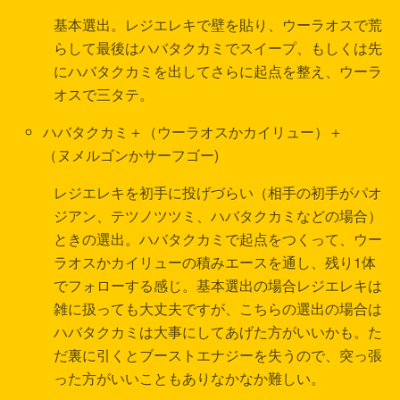
基本選出。レジエレキで壁を貼り、ウーラオスで荒
らして最後はハバタクカミでスイープ、もしくは先
にハバタクカミを出してさらに起点を整え、ウーラ
オスで三タテ。
ハバタクカミ＋（ウーラオスかカイリュー）＋
（ヌメルゴンかサーフゴー)
レジエレキを初手に投げづらい（相手の初手がパオ
ジアン、テツノツツミ、ハバタクカミなどの場合）
ときの選出。ハバタクカミで起点をつくって、ウー
ラオスかカイリューの積みエースを通し、残り1体
でフォローする感じ。基本選出の場合レジエレキは
雑に扱っても大丈夫ですが、こちらの選出の場合は
ハバタクカミは大事にしてあげた方がいいかも。た
だ裏に引くとブーストエナジーを失うので、突っ張
った方がいいこともありなかなか難しい。