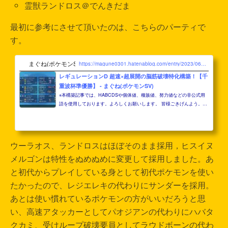
霊獣ランドロス＠でんきだま
最初に参考にさせて頂いたのは、こちらのパーティで
す。
まぐね(ポケモンSV)
https://magune0301.hatenablog.com/entry/2023/06/18/090000
レギュレーションD 超速×超展開の脳筋破壊特化構築！【千
重波杯準優勝】 - まぐね(ポケモンSV)
※本構築記事では、HABCDSや個体値、種族値、努力値などの非公式用
語を使用しております。よろしくお願いします。 皆様ごきげんよう。サ
ムギョプサル田口です。 間違えました、まぐねです。 私があの偉大な
るサムギョプサル田口さんな訳ないですね、ははは。大富豪しようぜ。
お前ボールな。 すみません。ここからは真面目に書きますので、弟の命
だけはご勘弁を。 ①大会詳細について ②コンセプト ③構築経緯 ④個体
ウーラオス、ランドロスはほぼそのまま採用，ヒスイヌ
紹介 ・ウーラオス(れんげき) ・れいじゅうランドロス ・レジエレキ ・
パオジアン ・ヒスイヌメルゴン ・ラウドボーン ⑤選出...
メルゴンは特性をぬめぬめに変更して採用しました。あ
と初代からプレイしている身として初代ポケモンを使い
たかったので、レジエレキの代わりにサンダーを採用。
あとは使い慣れているポケモンの方がいいだろうと思
い、高速アタッカーとしてパオジアンの代わりにハバタ
クカミ、受けループ破壊要員としてラウドボーンの代わ