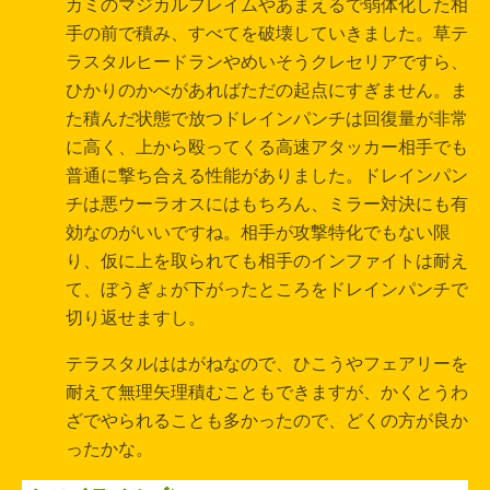
カミのマジカルフレイムやあまえるで弱体化した相
手の前で積み、すべてを破壊していきました。草テ
ラスタルヒードランやめいそうクレセリアですら、
ひかりのかべがあればただの起点にすぎません。ま
た積んだ状態で放つドレインパンチは回復量が非常
に高く、上から殴ってくる高速アタッカー相手でも
普通に撃ち合える性能がありました。ドレインパン
チは悪ウーラオスにはもちろん、ミラー対決にも有
効なのがいいですね。相手が攻撃特化でもない限
り、仮に上を取られても相手のインファイトは耐え
て、ぼうぎょが下がったところをドレインパンチで
切り返せますし。
テラスタルははがねなので、ひこうやフェアリーを
耐えて無理矢理積むこともできますが、かくとうわ
ざでやられることも多かったので、どくの方が良か
ったかな。