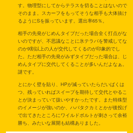
す。物理型にしてからテラスを切ることはないので
そのまま。スカーフをもってそうな相手も大体抜け
るようにSを振っています。選出率65％。
相手の先発がじめんタイプだった場合全く打点がな
いのですが、不思議なことに氷テラバを警戒してな
のか9割以上の人が交代してくるのが印象的でし
た。ただ相手の先発がみずタイプだった場合は、じ
めんタイプに交代してくることが多いんだよなぁ。
謎です。
とにかく壁を貼り、HPが減っていたらだいばくは
つ、残っていればスイープを期待して交代とやるこ
とが決まっていて扱いやすかったです。また特殊型
のイメージが強いのか、ハバタクカミとかが後投げ
で出てきたところにワイルドボルトが刺さって余裕
勝ち、みたいな展開も結構ありました。