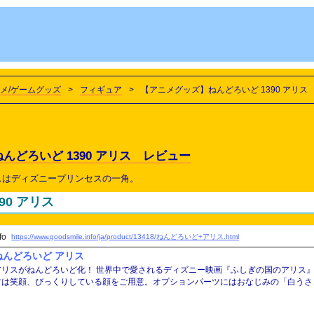
メ/ゲームグッズ
>
フィギュア
>
【アニメグッズ】ねんどろいど 1390 アリス
んどろいど 1390 アリス レビュー
スはディズニープリンセスの一角。
90 アリス
fo
https://www.goodsmile.info/ja/product/13418/ねんどろいど+アリス.html
ねんどろいど アリス
ねんどろいど化！ 世界中で愛されるディズニー映画『ふしぎの国のアリス』より、「アリス」がねんどろいどになって登場です。交換用表情パー
ツは笑顔、びっくりしている顔をご用意。オプションパーツにはおなじみの「白うさ
毛」が付属し、作品内をイメージしたさまざまなポーズを再現可能です。ねんどろい