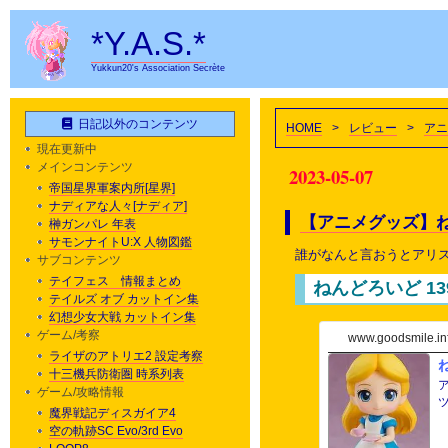
*Y.A.S.*
Yukkun20's Association Secrète
日記以外のコンテンツ
HOME
>
レビュー
>
アニ
現在更新中
メインコンテンツ
2023-05-07
帝国星界軍案内所[星界]
ナディアな人々[ナディア]
【アニメグッズ】ね
榊ガンパレ 年表
サモンナイトU:X 人物図鑑
誰がなんと言おうとアリ
サブコンテンツ
テイフェス 情報まとめ
ねんどろいど 13
テイルズ オブ カットイン集
幻想少女大戦 カットイン集
ゲーム/考察
www.goodsmile.in
ライザのアトリエ2 設定考察
十三機兵防衛圏 時系列表
アリスが
ゲーム/攻略情報
魔界戦記ディスガイア4
空の軌跡SC Evo/3rd Evo