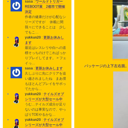
sasa
:
ワールドトリガー
REBOOT展 2都市で開催
決定
作者の健康だけが心配なシ
リーズですが 休載に間
我々にできることは 少し
でもこ…
yukkun20
:
更新お休みし
ます
最近はレスレリや白への道
標そっちのけでこればっか
りプレイしてます。 > フェ
イっ…
パッケージの上下左右面
sasa
:
更新お休みします
久しぶりに先にクリアを追
い越されましたね まあ僕
もほとんどプレイをサボっ
てたから…
yukkun20
:
テイルズオブ
シリーズが大型セール中
うむ…テイルズ成分が足り
ないのは事実なので、やっ
ぱりTOEやるかな…
yukkun20
:
テイルズオブ
シリーズが大型セール中