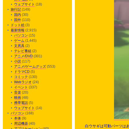
ウェブサイト
(18)
旅行記
(149)
国内
(30)
国外
(110)
ドット絵
(3)
最新情報
(2,915)
パソコン
(15)
ゲーム
(1,445)
文房具
(2)
テレビ番組
(2)
アニメ/DVD
(301)
小説
(117)
アニメ/ゲームグッズ
(553)
ドラマCD
(5)
コミック
(130)
Webラジオ
(24)
イベント
(337)
音楽
(20)
映画
(48)
携帯電話
(5)
ウェブサイト
(14)
パソコン
(168)
本体
(9)
周辺機器
(40)
白ウサギは可動パーツは
アプリケーション
(40)