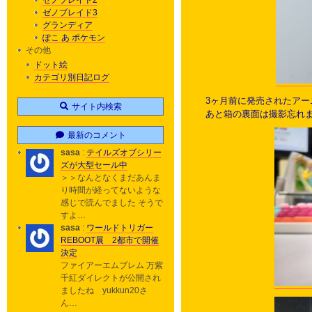
ゼノブレイド2
ゼノブレイド3
グランディア
ぽこ あ ポケモン
その他
ドット絵
カテゴリ別日記ログ
3ヶ月前に発売されたアー
サイト内検索
あと箱の裏面は撮影忘れ
最新のコメント
sasa
:
テイルズオブシリー
ズが大型セール中
＞＞なんとなくまだあんま
り時間が経ってないような
感じで読んでました そうで
すよ…
sasa
:
ワールドトリガー
REBOOT展 2都市で開催
決定
ファイアーエムブレム 万紫
千紅ダイレクトが公開され
ましたね yukkun20さ
ん…