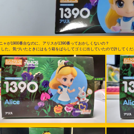
ニャが1900番台なのに、アリスが1390番っておかしくないの？
ました。気づいたときにはもう箱をばらしてゴミに出していたので許してくだ