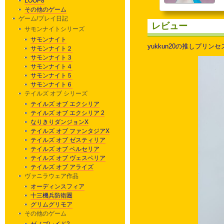
LOOP8
その他のゲーム
ゲーム/プレイ日記
レビュー
サモンナイトシリーズ
サモンナイト
yukkun20の推しプ
サモンナイト２
サモンナイト３
サモンナイト４
サモンナイト５
サモンナイト６
テイルズ オブ シリーズ
テイルズ オブ エクシリア
テイルズ オブ エクシリア 2
なりきりダンジョンX
テイルズ オブ ファンタジアX
テイルズ オブ ゼスティリア
テイルズ オブ ベルセリア
テイルズ オブ ヴェスペリア
テイルズ オブ アライズ
ヴァニラウェア作品
オーディンスフィア
十三機兵防衛圏
グリムグリモア
その他のゲーム