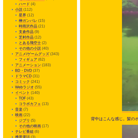
ハード
(4)
小説
(112)
星界
(12)
榊ガンパレ
(15)
時雨沢作品
(21)
支倉作品
(9)
芝村作品
(12)
とある飛空士
(2)
その他の小説
(40)
アニメ/ゲームグッズ
(343)
フィギュア
(62)
アニメーション
(183)
BD・DVD
(37)
ドラマCD
(31)
コミック
(241)
Webラジオ
(55)
イベント
(140)
TOF
(43)
コラボカフェ
(13)
音楽
(7)
映画
(22)
背中はこんな感じ。髪の
ジブリ
(5)
その他の映画
(17)
テレビ番組
(6)
携帯電話
(3)