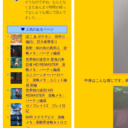
そうなのですね。なんとな
くまだあんまり時間が経っ
てないような感じで読んで
ました。…
人気のあるページ
ぽこ あ ポケモン 街作り
編(1) 巨大倉庫造り
新釈・剣の街の異邦人 攻
略メモ：パーティ編成
世界樹の迷宮Ⅲ 星海の来
訪者 HD REMASTER 攻
略メモ：パーティ編成
ユニコーンオーバーロー
ド 攻略メモ：ユニット編
中身はこんな感じです。
成 前編
世界樹の迷宮I HD
REMASTER 攻略メモ：
パーティ編成
ゼノブレイド2 プレイ日
記
BAR ステラアビス 攻略
メモ：新醒界攻略＆トロコ
ン