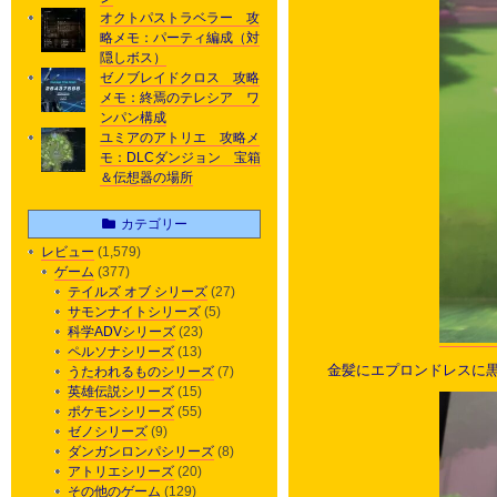
オクトパストラベラー 攻
略メモ：パーティ編成（対
隠しボス）
ゼノブレイドクロス 攻略
メモ：終焉のテレシア ワ
ンパン構成
ユミアのアトリエ 攻略メ
モ：DLCダンジョン 宝箱
＆伝想器の場所
カテゴリー
レビュー
(1,579)
ゲーム
(377)
テイルズ オブ シリーズ
(27)
サモンナイトシリーズ
(5)
科学ADVシリーズ
(23)
ペルソナシリーズ
(13)
金髪にエプロンドレスに
うたわれるものシリーズ
(7)
英雄伝説シリーズ
(15)
ポケモンシリーズ
(55)
ゼノシリーズ
(9)
ダンガンロンパシリーズ
(8)
アトリエシリーズ
(20)
その他のゲーム
(129)