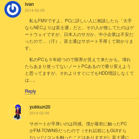
Ivan
2014-02-05
私もFMVですよ。PCに詳しい人に相談したら「大手
ならNECよりは富士通」だと。その人が推してたのはゲ
ートウェイですが、日本人のサガか、中小企業は不安だ
ったので…（汗）。富士通はサポート手厚くて助かりま
す。
私のPCも５年経つので限界が見えて来たかも。壊れ
たらあまり使ってないノートPCあるので乗り変えよう
と思ってますが。それよりすぐにでもHDD増設しなくて
は…。
Reply
yukkun20
2014-02-06
サポートが手厚いのは同感。僕が最初に触ったPC
がFM-TOWNSだったので（それ以前にもGUIすら
ないパソコンを触ったことはありますが）富士通に