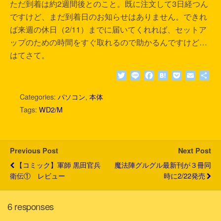
ただ到着は約2週間後とのこと。既に注文して3日経つん
ですけど、まだ到着日のお知らせはありません。できれ
ば来週の休日（2/11）までに届いてくれれば、セットア
ップのための時間をすぐ取れるので助かるんですけど…
はてさて。
T
L
F
H
P
E
共
w
i
a
a
o
m
有
i
n
c
t
c
a
Categories:
パソコン
,
本体
t
e
e
e
k
i
Tags:
WD2/M
t
b
n
e
l
e
o
a
t
r
o
k
Previous Post
Next Post
【コミック】軍師 黒田官兵
魔法陣グルグル最新刊が３冊同
衛伝① レビュー
時に2/22発売
6 responses