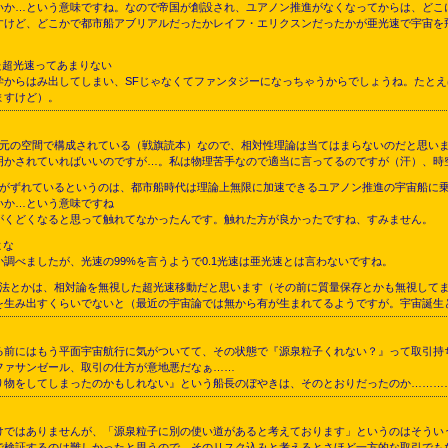
いか…という意味ですね。なので帝国が創設され、ユアノン推進がなくなってからは、どこ
すけど、どこかで都市船アブリアルだったかレイフ・エリクスンだったかが亜光速で宇宙を飛
た超光速ってあまりない
学からはみ出してしまい、SFじゃなくてファンタジーになっちゃうからでしょうね。たと
ますけど）。
次元の空間で構成されている（戦旗読本）なので、相対性理論は当てはまらないのだと思い
かされていればいいのですが…。私は物理苦手なので適当に言ってるのですが（汗）、時
間がずれているというのは、都市船時代は理論上無限に加速できるユアノン推進の宇宙船に
いか…という意味ですね
くどくなると思って触れてなかったんです。触れた方が良かったですね、すみません。
よな
べましたが、光速の99%を言うようで0.1光速は亜光速とは言わないですね。
魔法とかは、相対論を無視した超光速移動だと思います（その前に質量保存とかも無視して
生み出すくらいでないと（最近の宇宙論では無から有が生まれてるようですが。宇宙誕生
る前にはもう平面宇宙航行に気がついてて、その状態で『源泉粒子くれない？』って取引持
ファサンゼール、取引の仕方が意地悪だなぁ……
り物をしてしまったのかもしれない』という船長のぼやきは、そのとおりだったのか………
けではありませんが、「源泉粒子に別の使い道があると考えております」というのはそうい
で検証するのは難しかったと思うので、そのリスク込みと考えるとさほど一方的な取引でも