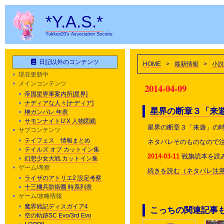
*Y.A.S.*
Yukkun20's Association Secrète
日記以外のコンテンツ
HOME
>
最新情報
>
小説
現在更新中
メインコンテンツ
2014-04-09
帝国星界軍案内所[星界]
ナディアな人々[ナディア]
星界の断章３「来
榊ガンパレ 年表
サモンナイトU:X 人物図鑑
星界の断章３「来遊」の
サブコンテンツ
テイフェス 情報まとめ
ネタバレそのものなので
テイルズ オブ カットイン集
2014-03-11
戦旗読本を読
幻想少女大戦 カットイン集
ゲーム/考察
続きを読む（ネタバレ注意
ライザのアトリエ2 設定考察
十三機兵防衛圏 時系列表
ゲーム/攻略情報
魔界戦記ディスガイア4
こっちの関連記事
空の軌跡SC Evo/3rd Evo