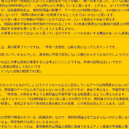
「彼らは半径一光世紀に広がった人類社会をつなぐか細い、唯一の糸であった」という記載が
浪時代は1000年弱なので、これは明らかに矛盾していると思います。とすると、かつての
すが、以前森岡先生は、相対性理論の影響で、アーヴたちの時間の流れと、その他の人々の時
発生しないので、時間の流れの違いを実感できるところまではいかないと思います。
かなり近い速さでの移動が可能だったのではないか…という仮説も十分あり得ます。
も、戦闘は通常宇宙内か時空泡内で行われることや、0.1光速が限界なのは船殻の強度上の
に直結する技術を易々と失ってしまうとも思えません。
…か変更されたかではないかと思っているのですが…いつかお会いする機会があったら直接
は、真の星界ファンですね。「半径一光世紀」は私も気になってたポイントです。
気づいていませんでした。基本的に宇宙で定住しない人種だからそうなるのでしょう(ラク
れほど大事な技術が衰退するとは考えにくいことですね。作者の説明はほしいですが、
たら直接お聞きしてみたいです
ァンなら当然の願望です(笑)。
だからそうなるのでしょう(ラクファカールなどに定住しているアーヴは時間変わらないので
」実現後のアーヴなら当てはまらないかと思ったのですが、改めて考えると、平面宇宙で
た。「時空泡」の存在を考えても相対論は平面宇宙である程度通じるように考えられます。
いはタイムマシン）では相対論をいかに出し抜くかが肝心ですが、相対論そのものを無効化
が経過し、老化はするので老化防止薬を飲むのが必要、との作品を読んだことある…はず。
元の空間で構成されている（戦旗読本）なので、相対性理論は当てはまらないのだと思いま
かなぁ。時空泡内では何ともいえませんが…
がずれているというのは、都市船時代は理論上無限に加速できるユアノン推進の宇宙船に乗