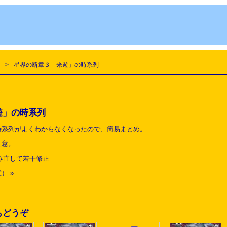
>
星界の断章３「来遊」の時系列
遊」の時系列
時系列がよくわからなくなったので、簡易まとめ。
注意。
み直して若干修正
） »
もどうぞ