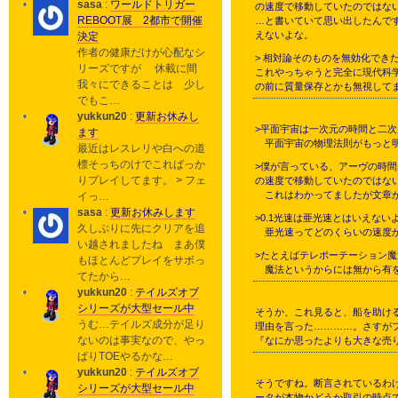
sasa
:
ワールドトリガー
の速度で移動していたのではな
REBOOT展 2都市で開催
…と書いていて思い出したんで
えないよな。
決定
作者の健康だけが心配なシ
> 相対論そのものを無効化でき
リーズですが 休載に間
これやっちゃうと完全に現代科
我々にできることは 少し
の前に質量保存とかも無視して
でもこ…
yukkun20
:
更新お休みし
>平面宇宙は一次元の時間と二
ます
平面宇宙の物理法則がもっと明
最近はレスレリや白への道
標そっちのけでこればっか
>僕が言っている、アーヴの時
りプレイしてます。 > フェ
の速度で移動していたのではな
これはわかってましたが文章が
イっ…
sasa
:
更新お休みします
>0.1光速は亜光速とはいえない
久しぶりに先にクリアを追
亜光速ってどのくらいの速度か調
い越されましたね まあ僕
>たとえばテレポーテーション
もほとんどプレイをサボっ
魔法というからには無から有を
てたから…
yukkun20
:
テイルズオブ
シリーズが大型セール中
そうか、これ見ると、船を助け
うむ…テイルズ成分が足り
理由を言った…………。さすが
ないのは事実なので、やっ
『なにか思ったよりも大きな売
ぱりTOEやるかな…
yukkun20
:
テイルズオブ
そうですね。断言されているわ
シリーズが大型セール中
ータが本物かどうか取引の時点