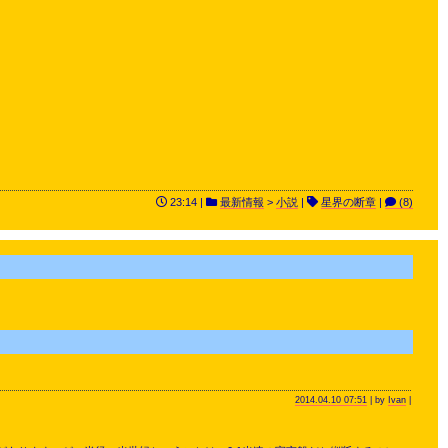
23:14 |
最新情報
>
小説
|
星界の断章
|
(8)
）
2014.04.10 07:51
| by
Ivan
|