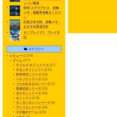
ンパン構成
BAR ステラアビス 攻略
メモ：新醒界攻略＆トロコ
ン
幻想少女大戦 攻略メモ：
おすすめ育成方針
ゼノブレイド2 プレイ日
記
カテゴリー
レビュー
(1,579)
ゲーム
(377)
テイルズ オブ シリーズ
(27)
サモンナイトシリーズ
(5)
科学ADVシリーズ
(23)
ペルソナシリーズ
(13)
うたわれるものシリーズ
(7)
英雄伝説シリーズ
(15)
ポケモンシリーズ
(55)
ゼノシリーズ
(9)
ダンガンロンパシリーズ
(8)
アトリエシリーズ
(20)
その他のゲーム
(129)
ハード
(4)