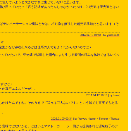
に住んでいようと大きなずれは生じていないと思います。
び回っていたって言う記述があったんじゃなかったっけ。0.1光速は亜光速とはい
えばテレポーテーション魔法とかは、相対論を無視した超光速移動だと思います（そ
2014.04.12 01:18
| by
yukkun20
|
ます
空泡がなぜ存在出来るかは理系の人でもよくわからないのでは？
乗っていたので、亜光速で移動した場合により生じる時間の縮みを体験できるレベル
ますけど）
とか真空エネルギーが）。
2014.04.12 18:10
| by
Ivan
|
ちかけたんですね。そのうえで『我々は巨大なのです』という嘘でも事実でもある
…。
2026.01.05 00:34
| by Yuryac・borgh＝Tienoar・Tienoa |
う意味ではないかと。とはいえマアト・カー・ラー側から提供される源泉粒子のデ
ないのかな…と思ってます。