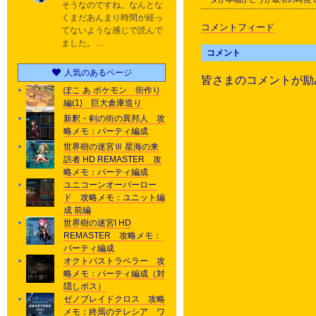
そうなのですね。なんとな
くまだあんまり時間が経っ
コメントフィード
てないような感じで読んで
ました。…
コメント
人気のあるページ
皆さまのコメントが励
ぽこ あ ポケモン 街作り
編(1) 巨大倉庫造り
新釈・剣の街の異邦人 攻
略メモ：パーティ編成
世界樹の迷宮Ⅲ 星海の来
訪者 HD REMASTER 攻
略メモ：パーティ編成
ユニコーンオーバーロー
ド 攻略メモ：ユニット編
成 前編
世界樹の迷宮I HD
REMASTER 攻略メモ：
パーティ編成
オクトパストラベラー 攻
略メモ：パーティ編成（対
隠しボス）
ゼノブレイドクロス 攻略
メモ：終焉のテレシア ワ