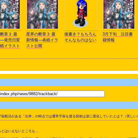
断章３ 最
星界の断章３ 最
後書き？もちろん
3月下旬 注目書
―発売日変
新情報―表紙イラ
そんなものはない
籍情報
紙イラスト
スト公開
宙航法がある「出奔」の時点では通常宇宙を渡る技術は逆に退化していたとは？（苦しい
るとはいえないところも…