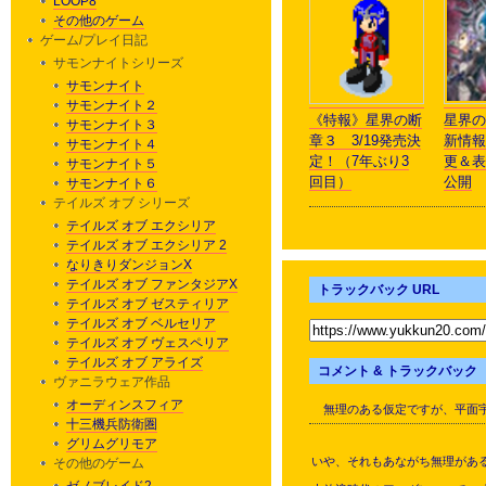
LOOP8
その他のゲーム
ゲーム/プレイ日記
サモンナイトシリーズ
サモンナイト
サモンナイト２
《特報》星界の断
星界の
サモンナイト３
章３ 3/19発売決
新情報
サモンナイト４
定！（7年ぶり3
更＆表
サモンナイト５
回目）
公開
サモンナイト６
テイルズ オブ シリーズ
テイルズ オブ エクシリア
テイルズ オブ エクシリア 2
なりきりダンジョンX
テイルズ オブ ファンタジアX
トラックバック URL
テイルズ オブ ゼスティリア
テイルズ オブ ベルセリア
テイルズ オブ ヴェスペリア
テイルズ オブ アライズ
コメント & トラックバック
ヴァニラウェア作品
オーディンスフィア
無理のある仮定ですが、平面宇
十三機兵防衛圏
グリムグリモア
いや、それもあながち無理があ
その他のゲーム