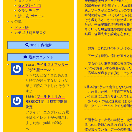
ゼノブレイド2
大放浪時代のアーヴについて、
ゼノブレイド3
2000年かかる計算です。大放
グランディア
あとソースがどこか忘れたので
時間の縮みは0.5％くらいしか
ぽこ あ ポケモン
そう考えると、かつては光速に
その他
ただ、平面宇宙航行理論確立後
ドット絵
そういった加速性能や防御性能
カテゴリ別日記ログ
結局、森岡先生が設定を忘れた
サイト内検索
おお、これだけのレス頂けると
アーヴは時間の流れが違うとは
最新のコメント
でもやはり軍事国家な帝国でそ
sasa
:
テイルズオブシリー
>いつかお会いする機会があっ
ズが大型セール中
高望みが過ぎます(笑)。でもフ
＞＞なんとなくまだあんま
り時間が経ってないような
感じで読んでました そうで
>基本的に宇宙で定住しない人種
すよ…
これ書いた後、「平面宇宙航法
sasa
:
ワールドトリガー
いう記述には当たりませんでし
多くのSFの超光速航法（ある
REBOOT展 2都市で開催
際、タイムトラベル中でも時間
決定
ファイアーエムブレム 万紫
千紅ダイレクトが公開され
平面宇宙は一次元の時間と二次
ましたね yukkun20さ
るものに分類されるのではない
ん…
僕が言っている、アーヴの時間