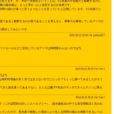
あります。が、半径一光世紀ということは、0.1光速の宇宙船だと縦断するのに
宇宙船の最高速は、もっと早かったと仮定するのが自然です。
間の流れが違うと言うようなことを言っていたと記憶しています。0.1光速だと、
問題であると解釈するのが筋であることを考えると、軍事力を重視しているアーヴが
お聞きしてみたいです。
2014.04.10 23:44
| by
yukkun20
|
ファカールなどに定住しているアーヴは時間変わらないのでは?)。
2014.04.11 00:24
| by Ivan |
は?)
は相対性理論が全く当てはまらないのでしたっけ？ちょっと調べてみましたがそう
できた超光速ってあまりない。たとえば藤子F先生のマンガでタイムマシンに乗る
2014.04.11 20:11
| by
Ivan
|
す（この辺理系の詳しい人ヘルプミー）。超光速航法の中でも亜空間航法と言われ
っていたので、亜光速で移動した場合により生じる時間の縮みを体験できるレベル