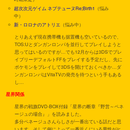
超次次元ゲイム ネプテューヌRe;Birth1
（悩み
中）
新・ロロナのアトリエ
（悩み中）
とりあえず現在携帯機も据置機も空いているので、
TOS:Uとダンガンロンパを並行してプレイしようと
思ってはいるのですが…でも12月からは3DSでブレ
イブリーデフォルトFFをプレイする予定だし、先に
ポケモンをプレイして3DSを開けておくべきか…ダ
ンガンロンパはVitaTVの発売を待つという手もある
し…
星界関係
星界の戦旗DVD-BOX付録「星界の断章『野営～ペネ
ージュの場合』」を読みました。
多分ペネージュさんらしさが一番出ている話だと思
います。そして例によって一番近くにいる男性がヒ