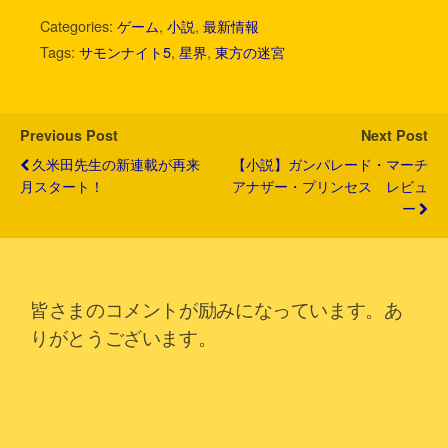
w
i
a
a
o
m
有
i
n
c
t
c
a
Categories:
ゲーム
,
小説
,
最新情報
t
e
e
e
k
i
Tags:
サモンナイト5
,
星界
,
東方の迷宮
t
b
n
e
l
e
o
a
t
r
o
k
Previous Post
Next Post
久米田先生の新連載が再来
【小説】ガンパレード・マーチ
月スタート！
アナザー・プリンセス レビュ
ー
皆さまのコメントが励みになっています。あ
りがとうございます。