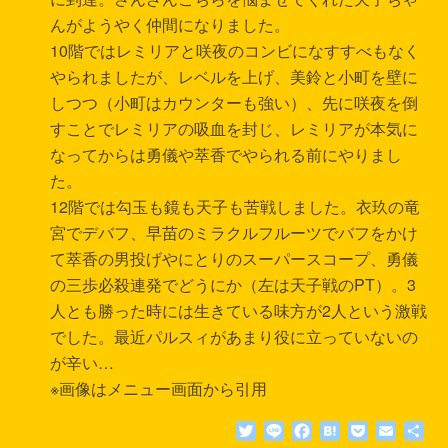
んがようやく仲間になりました。
10階ではレミリアと咲夜のコンビになすすべもなく
やられましたが、レベルを上げ、美鈴と小町を壁に
しつつ（小町はカウンターも強い）、先に咲夜を倒
すことでレミリアの吸血を封じ、レミリアが本気に
なってからは勇儀や萃香でやられる前にやりまし
た。
12階では勾玉も鏡も天子も苦戦しました。衣玖の竜
宮でデバフ、早苗のミラクルフルーツでバフをかけ
て萃香の男投げやにとりのスーパースコープ、勇儀
の三歩必殺連発でどうにか（左は天子戦のPT）。3
人とも勝った時には生きている味方が2人という激戦
でした。最近パルスィがあまり役に立っていないの
が辛い…
※画像はメニュー画面から引用
T
L
F
H
P
E
共