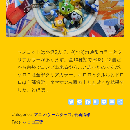
マスコットは小隊5人で、それぞれ通常カラーとク
リアカラーがあります。全10種類でBOXは12個だ
から余裕でコンプ出来るやろ…と思ったのですが、
ケロロは全部クリアカラー、ギロロとクルルとドロ
ロは全部通常、タママのみ両方出たと散々な結果で
した。とほほ…
T
L
F
H
P
E
共
w
i
a
a
o
m
有
i
n
c
t
c
a
Categories:
アニメ/ゲームグッズ
,
最新情報
t
e
e
e
k
i
Tags:
ケロロ軍曹
t
b
n
e
l