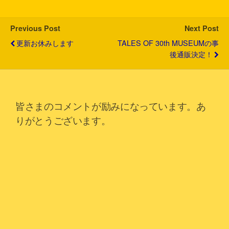
e
o
a
t
r
o
k
Previous Post
Next Post
更新お休みします
TALES OF 30th MUSEUMの事
後通販決定！
皆さまのコメントが励みになっています。あ
りがとうございます。