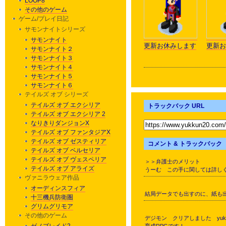
LOOP8
その他のゲーム
ゲーム/プレイ日記
サモンナイトシリーズ
サモンナイト
更新お休みします
更新お
サモンナイト２
サモンナイト３
サモンナイト４
サモンナイト５
サモンナイト６
テイルズ オブ シリーズ
テイルズ オブ エクシリア
トラックバック URL
テイルズ オブ エクシリア 2
なりきりダンジョンX
テイルズ オブ ファンタジアX
テイルズ オブ ゼスティリア
コメント & トラックバック
テイルズ オブ ベルセリア
テイルズ オブ ヴェスペリア
＞＞弁護士のメリット
テイルズ オブ アライズ
うーむ この手に関しては詳し
ヴァニラウェア作品
オーディンスフィア
結局データでも出すのに、紙も
十三機兵防衛圏
グリムグリモア
その他のゲーム
デジモン クリアしました yuk