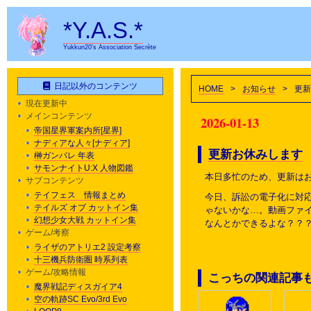
*Y.A.S.*
Yukkun20's Association Secrète
日記以外のコンテンツ
HOME
>
お知らせ
>
更新
現在更新中
メインコンテンツ
2026-01-13
帝国星界軍案内所[星界]
ナディアな人々[ナディア]
更新お休みします
榊ガンパレ 年表
サモンナイトU:X 人物図鑑
本日多忙のため、更新は
サブコンテンツ
テイフェス 情報まとめ
今日、訴訟の電子化に対
テイルズ オブ カットイン集
ゃないかな…。動画ファイ
幻想少女大戦 カットイン集
なんとかできるよな？？
ゲーム/考察
ライザのアトリエ2 設定考察
十三機兵防衛圏 時系列表
ゲーム/攻略情報
こっちの関連記事
魔界戦記ディスガイア4
空の軌跡SC Evo/3rd Evo