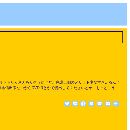
リットたくさんありそうだけど、弁護士側のメリット少なすぎ…るんじ
送信出来ないからDVD-Rとかで提出してくださいとか…もっとこう…
Twitter
Line
Facebook
Hatena
Pocket
Email
共
有