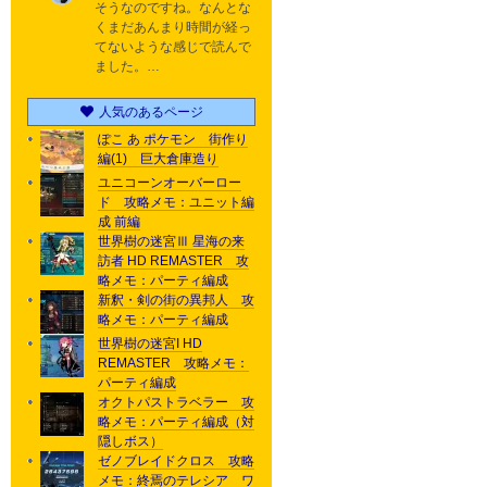
そうなのですね。なんとな
くまだあんまり時間が経っ
てないような感じで読んで
ました。…
人気のあるページ
ぽこ あ ポケモン 街作り
編(1) 巨大倉庫造り
ユニコーンオーバーロー
ド 攻略メモ：ユニット編
成 前編
世界樹の迷宮Ⅲ 星海の来
訪者 HD REMASTER 攻
略メモ：パーティ編成
新釈・剣の街の異邦人 攻
略メモ：パーティ編成
世界樹の迷宮I HD
REMASTER 攻略メモ：
パーティ編成
オクトパストラベラー 攻
略メモ：パーティ編成（対
隠しボス）
ゼノブレイドクロス 攻略
メモ：終焉のテレシア ワ