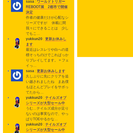
sasa
:
ワールドトリガー
REBOOT展 2都市で開催
決定
作者の健康だけが心配なシ
リーズですが 休載に間
我々にできることは 少し
でもこ…
yukkun20
:
更新お休みし
ます
最近はレスレリや白への道
標そっちのけでこればっか
りプレイしてます。 > フェ
イっ…
sasa
:
更新お休みします
久しぶりに先にクリアを追
い越されましたね まあ僕
もほとんどプレイをサボっ
てたから…
yukkun20
:
テイルズオブ
シリーズが大型セール中
うむ…テイルズ成分が足り
ないのは事実なので、やっ
ぱりTOEやるかな…
yukkun20
:
テイルズオブ
シリーズが大型セール中