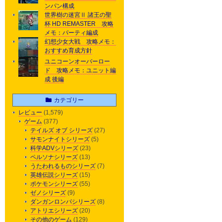
ンパン構成
世界樹の迷宮Ⅱ 諸王の聖
杯 HD REMASTER 攻略
メモ：パーティ編成
幻想少女大戦 攻略メモ：
おすすめ育成方針
ユニコーンオーバーロー
ド 攻略メモ：ユニット編
成 後編
カテゴリー
レビュー
(1,579)
ゲーム
(377)
テイルズ オブ シリーズ
(27)
サモンナイトシリーズ
(5)
科学ADVシリーズ
(23)
ペルソナシリーズ
(13)
うたわれるものシリーズ
(7)
英雄伝説シリーズ
(15)
ポケモンシリーズ
(55)
ゼノシリーズ
(9)
ダンガンロンパシリーズ
(8)
アトリエシリーズ
(20)
その他のゲーム
(129)