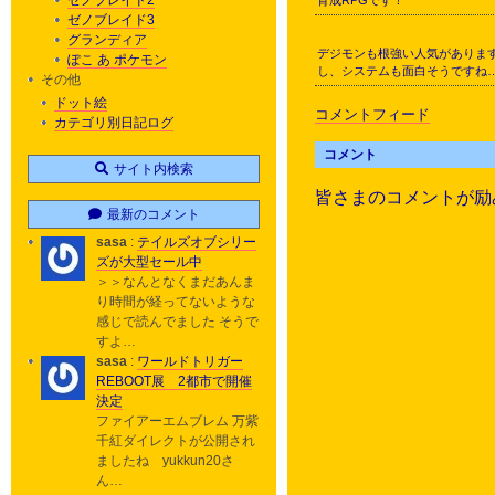
ゼノブレイド2
育成RPGです！
ゼノブレイド3
グランディア
デジモンも根強い人気があります
ぽこ あ ポケモン
し、システムも面白そうですね
その他
ドット絵
コメントフィード
カテゴリ別日記ログ
コメント
サイト内検索
皆さまのコメントが励
最新のコメント
sasa
:
テイルズオブシリー
ズが大型セール中
＞＞なんとなくまだあんま
り時間が経ってないような
感じで読んでました そうで
すよ…
sasa
:
ワールドトリガー
REBOOT展 2都市で開催
決定
ファイアーエムブレム 万紫
千紅ダイレクトが公開され
ましたね yukkun20さ
ん…