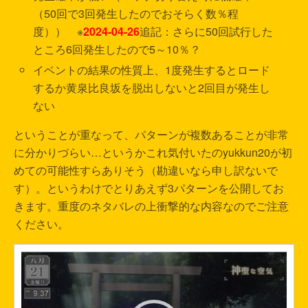
（50回で3回発生したのでおそらく数％程
度）） ※
2024-04-26
追記：さらに50回試行した
ところ6回発生したので5～10％？
イベントの結果の性質上、1度発生するとロード
するか黄泉比良坂を脱出しないと2回目が発生し
ない
ということが重なって、パターンが複数あることが非常
に分かりづらい…というかこれ気付いたのyukkun20が初
めての可能性すらありそう（勘違いなら申し訳ないで
す）。というわけでとりあえず3パターンを公開してお
きます。重度のネタバレの上衝撃的な内容なのでご注意
ください。
動
画
プ
レ