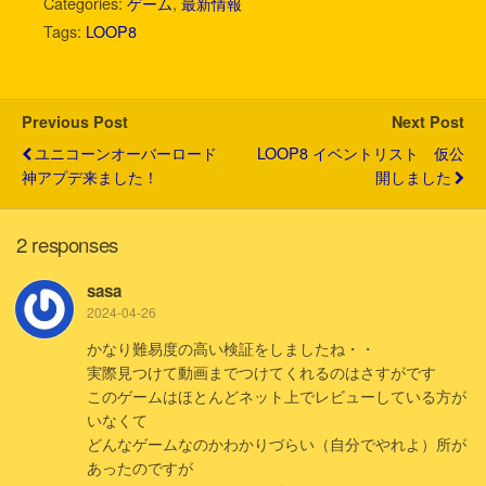
Categories:
ゲーム
,
最新情報
t
e
e
e
k
i
Tags:
LOOP8
t
b
n
e
l
e
o
a
t
r
o
k
Previous Post
Next Post
ユニコーンオーバーロード
LOOP8 イベントリスト 仮公
神アプデ来ました！
開しました
2 responses
sasa
2024-04-26
かなり難易度の高い検証をしましたね・・
実際見つけて動画までつけてくれるのはさすがです
このゲームはほとんどネット上でレビューしている方が
いなくて
どんなゲームなのかわかりづらい（自分でやれよ）所が
あったのですが