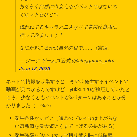
おそらく自然に出会えるイベントではないの
でヒントをひとつ
嫌われてるキャラと二人きりで黄泉比良坂に
行ってみましょう！
なにが起こるかは自分の目で……（宮路）
— ジーク ゲームズ公式 (@sieggames_info)
June 12, 2023
ネットで情報を収集すると、その時発生するイベントの
動画が見つかるんですけど、yukkun20が検証していたと
ころ、少なくともイベントが3パターンはあることが分
かりました（；^ω^）
発生条件がシビア（通常のプレイでは上がらな
い嫌悪値を最大値近くまで上げる必要がある）
発生確率が低い（マップ切り替え時に低確率