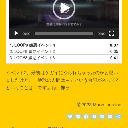
ー
ヤ
ー
00:00
00:00
1.
LOOP8 嫌悪イベント1
0:37
2.
LOOP8 嫌悪イベント2
0:35
3.
LOOP8 嫌悪イベント3
0:41
イベント2、最初はケガイにやられちゃったのかと思い
ましたけど、「地球の人間は～」という台詞が入ってる
ということは…ですよね。怖っ！
Ⓒ2023 Marvelous Inc.
T
L
F
H
P
E
共
w
i
a
a
o
m
有
i
n
c
t
c
a