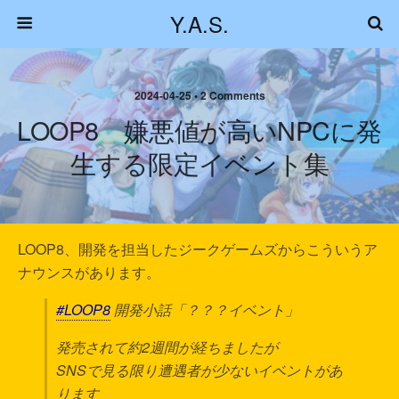
Y.A.S.
2024-04-25 • 2 Comments
LOOP8 嫌悪値が高いNPCに発
生する限定イベント集
LOOP8、開発を担当したジークゲームズからこういうア
ナウンスがあります。
#LOOP8
開発小話「？？？イベント」
発売されて約2週間が経ちましたが
SNSで見る限り遭遇者が少ないイベントがあ
ります