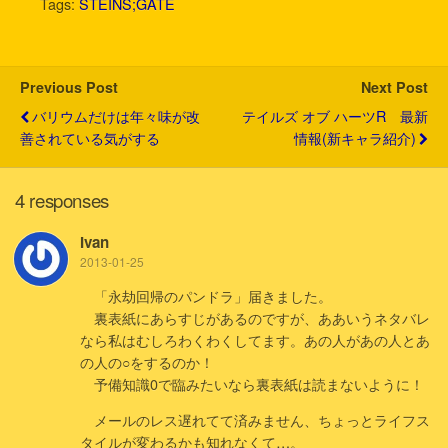
Tags:
STEINS;GATE
t
b
n
e
l
e
o
a
t
r
o
k
Previous Post
Next Post
バリウムだけは年々味が改
テイルズ オブ ハーツR 最新
善されている気がする
情報(新キャラ紹介)
4 responses
Ivan
2013-01-25
「永劫回帰のパンドラ」届きました。
裏表紙にあらすじがあるのですが、ああいうネタバレ
なら私はむしろわくわくしてます。あの人があの人とあ
の人の○をするのか！
予備知識0で臨みたいなら裏表紙は読まないように！
メールのレス遅れてて済みません、ちょっとライフス
タイルが変わるかも知れなくて…。