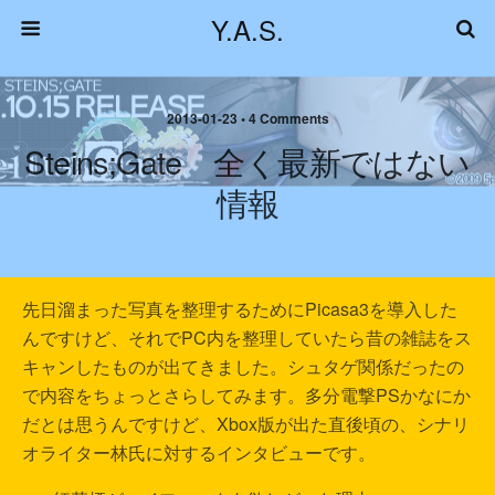
Y.A.S.
2013-01-23 • 4 Comments
Steins;Gate 全く最新ではない
情報
先日溜まった写真を整理するためにPicasa3を導入した
んですけど、それでPC内を整理していたら昔の雑誌をス
キャンしたものが出てきました。シュタゲ関係だったの
で内容をちょっとさらしてみます。多分電撃PSかなにか
だとは思うんですけど、Xbox版が出た直後頃の、シナリ
オライター林氏に対するインタビューです。