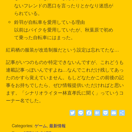
ないフレンドの悪口を言ったりとかなり迷惑が
られている。
鈴羽が自転車を愛用している理由
以前はバイクを愛用していたが、秋葉原で初め
て乗った自転車にはまった。
紅莉栖の服装が改造制服だという設定は忘れてたな…
記事がいつのものか特定できないんですが、これどうも
連載記事っぽいんですよね…なんでこれだけ残してあっ
たのかすら覚えていません。もしどなたかこの前後の記
事をお持ちでしたら、ぜひ情報提供いただければと思い
ます。「シナリオライター林直孝氏に聞く」っていうコ
ーナー名でした。
T
L
F
H
P
E
共
w
i
a
a
o
m
有
i
n
c
t
c
a
Categories:
ゲーム
,
最新情報
t
e
e
e
k
i