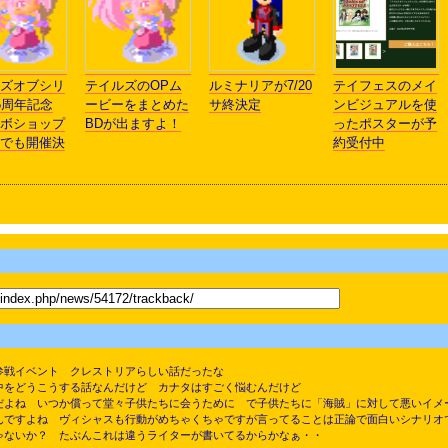
ズオブシリ
テイルズのOPム
ルミナリアが7/20
テイフェスのメイ
5周年記念
ービーをまとめた
サ終決定
ンビジュアルを使
ボショップ
BDが出ますよ！
ったポスターが予
でも開催決
約受付中
参戦イベント クレストリアらしい話だったな
中をどうこうする話なんだけど カナタはすごく悩むんだけど
だよね いつか償って堂々子供たちに会うために で子供たちに「海賊」に対して悪いイメ
んですよね ヴィシャスも行動がめちゃくちゃですが言ってることは正論で面白いシナリオ
ゃないか？ たぶんこれは違うライターが書いてるからかなぁ・・