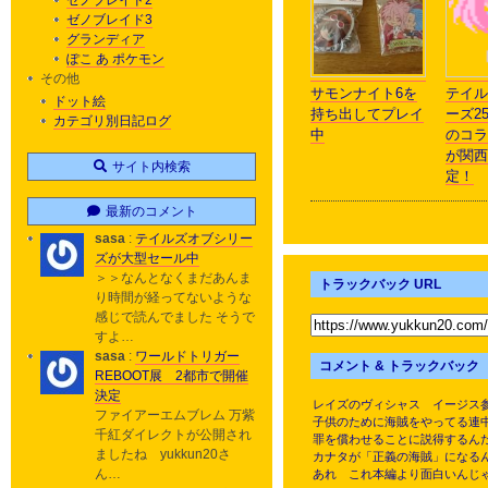
ゼノブレイド2
ゼノブレイド3
グランディア
ぽこ あ ポケモン
その他
サモンナイト6を
テイル
ドット絵
持ち出してプレイ
ーズ2
カテゴリ別日記ログ
中
のコラ
が関西
サイト内検索
定！
最新のコメント
sasa
:
テイルズオブシリー
ズが大型セール中
＞＞なんとなくまだあんま
トラックバック URL
り時間が経ってないような
感じで読んでました そうで
すよ…
sasa
:
ワールドトリガー
コメント & トラックバック
REBOOT展 2都市で開催
決定
レイズのヴィシャス イージス
ファイアーエムブレム 万紫
子供のために海賊をやってる連
千紅ダイレクトが公開され
罪を償わせることに説得するん
ましたね yukkun20さ
カナタが「正義の海賊」になる
ん…
あれ これ本編より面白いんじ