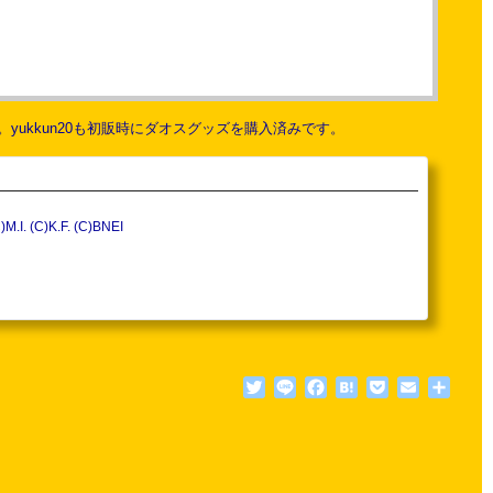
ukkun20も初販時にダオスグッズを購入済みです。
クリル 【サイズ】 ロゴ（約H1.3cm×W6.4cm）（約H11.1cm×W8cm） (C)M.I. (C)K.F. (C)BNEI
Twitter
Line
Facebook
Hatena
Pocket
Email
共
有