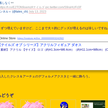
逃しなく
https://t.co/E2TON9oemz
#テイルズ
pic.twitter.com/S9raHUFc0F
ル＋ (@tales_ch)
July 13, 2023
ずつ増えていますけど、ここまで大々的にグッズが増えるのは珍しいですね。y
Online Store
https://vvstore.jp/i/vv_000000000324292/
【テイルズ オブ シリーズ】アクリルフィギュア ダオス
【素材】 ア
購入したクレス＆アーチェのデフォルメアクスタと一緒に飾ろう。
もどうぞ