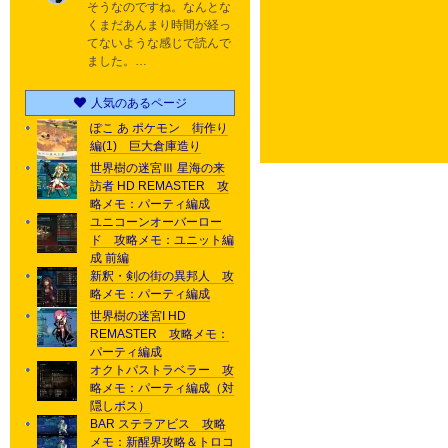
そうなのですね。なんとな
くまだあんまり時間が経っ
てないような感じで読んで
ました。…
人気のあるページ
ぽこ あ ポケモン 街作り
編(1) 巨大倉庫造り
世界樹の迷宮Ⅲ 星海の来
訪者 HD REMASTER 攻
略メモ：パーティ編成
ユニコーンオーバーロー
ド 攻略メモ：ユニット編
成 前編
新釈・剣の街の異邦人 攻
略メモ：パーティ編成
世界樹の迷宮I HD
REMASTER 攻略メモ：
パーティ編成
オクトパストラベラー 攻
略メモ：パーティ編成（対
隠しボス）
BAR ステラアビス 攻略
メモ：新醒界攻略＆トロコ