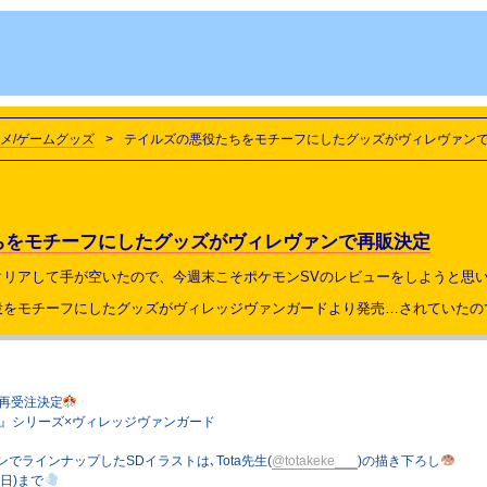
メ/ゲームグッズ
>
テイルズの悪役たちをモチーフにしたグッズがヴィレヴァン
ちをモチーフにしたグッズがヴィレヴァンで再販決定
クリアして手が空いたので、今週末こそポケモンSVのレビューをしようと思
役をモチーフにしたグッズがヴィレッジヴァンガードより発売…されていたの
再受注決定
ブ』シリーズ×ヴィレッジヴァンガード
でラインナップしたSDイラストは､Tota先生(
@totakeke___
)の描き下ろし
(日)まで