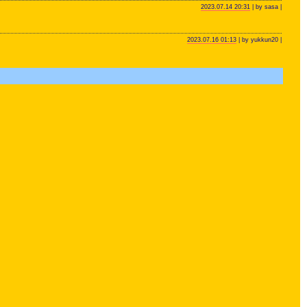
2023.07.14 20:31
| by sasa |
2023.07.16 01:13
| by yukkun20 |