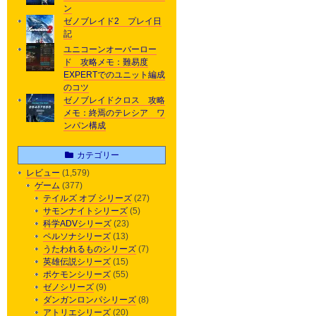
ン
ゼノブレイド2 プレイ日
記
ユニコーンオーバーロー
ド 攻略メモ：難易度
EXPERTでのユニット編成
のコツ
ゼノブレイドクロス 攻略
メモ：終焉のテレシア ワ
ンパン構成
カテゴリー
レビュー
(1,579)
ゲーム
(377)
テイルズ オブ シリーズ
(27)
サモンナイトシリーズ
(5)
科学ADVシリーズ
(23)
ペルソナシリーズ
(13)
うたわれるものシリーズ
(7)
英雄伝説シリーズ
(15)
ポケモンシリーズ
(55)
ゼノシリーズ
(9)
ダンガンロンパシリーズ
(8)
アトリエシリーズ
(20)