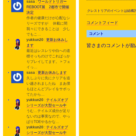
sasa
:
ワールドトリガー
REBOOT展 2都市で開催
クレストリアのイベントは結構
決定
作者の健康だけが心配なシ
コメントフィード
リーズですが 休載に間
我々にできることは 少し
コメント
でもこ…
yukkun20
:
更新お休みし
皆さまのコメントが励
ます
最近はレスレリや白への道
標そっちのけでこればっか
りプレイしてます。 > フェ
イっ…
sasa
:
更新お休みします
久しぶりに先にクリアを追
い越されましたね まあ僕
もほとんどプレイをサボっ
てたから…
yukkun20
:
テイルズオブ
シリーズが大型セール中
うむ…テイルズ成分が足り
ないのは事実なので、やっ
ぱりTOEやるかな…
yukkun20
:
テイルズオブ
シリーズが大型セール中