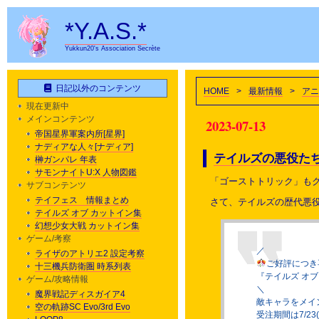
*Y.A.S.*
Yukkun20's Association Secrète
日記以外のコンテンツ
HOME
>
最新情報
>
アニ
現在更新中
メインコンテンツ
2023-07-13
帝国星界軍案内所[星界]
ナディアな人々[ナディア]
テイルズの悪役た
榊ガンパレ 年表
サモンナイトU:X 人物図鑑
「ゴーストトリック」も
サブコンテンツ
テイフェス 情報まとめ
さて、テイルズの歴代悪
テイルズ オブ カットイン集
幻想少女大戦 カットイン集
ゲーム/考察
／
ライザのアトリエ2 設定考察
ご好評につき
十三機兵防衛圏 時系列表
『テイルズ オ
ゲーム/攻略情報
＼
魔界戦記ディスガイア4
敵キャラをメイン
空の軌跡SC Evo/3rd Evo
受注期間は7/23