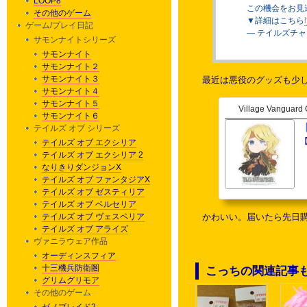
LOOP8
この機会をお見
その他のゲーム
▼詳細はこちら
ゲーム/プレイ日記
— テイルズチャンネ
サモンナイトシリーズ
サモンナイト
サモンナイト２
サモンナイト３
最近は悪役のグッズも少し
サモンナイト４
サモンナイト５
Village Vanguard 
サモンナイト６
テイルズ オブ シリーズ
テイルズ オブ エクシリア
テイルズ オブ エクシリア 2
なりきりダンジョンX
テイルズ オブ ファンタジアX
テイルズ オブ ゼスティリア
テイルズ オブ ベルセリア
テイルズ オブ ヴェスペリア
かわいい。届いたら先日
テイルズ オブ アライズ
ヴァニラウェア作品
オーディンスフィア
十三機兵防衛圏
こっちの関連記事
グリムグリモア
その他のゲーム