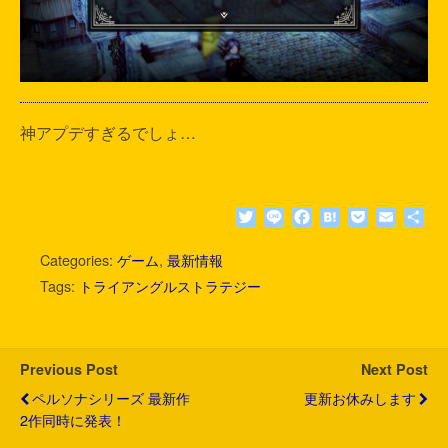
神アプデすぎるでしょ…
T
L
F
H
P
E
共
w
i
a
a
o
m
有
i
n
c
t
c
a
Categories:
ゲーム
,
最新情報
t
e
e
e
k
i
Tags:
トライアングルストラテジー
t
b
n
e
l
e
o
a
t
r
o
k
Previous Post
Next Post
ペルソナシリーズ 最新作
更新お休みします
2作同時に発表！