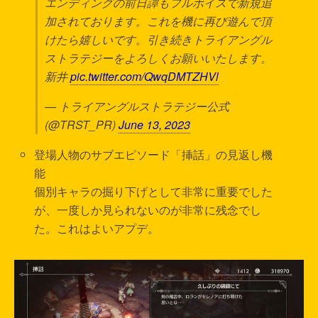
エンディングの前日譚もフルボイスで新規追
加されております。これを機に再び遊んで頂
けたら嬉しいです。引き続きトライアングル
ストラテジーをよろしくお願いいたします。
新井
pic.twitter.com/QwqDMTZHVl
— トライアングルストラテジー公式
(@TRST_PR)
June 13, 2023
登場人物のサブエピソード「挿話」の見返し機
能
個別キャラの掘り下げとして非常に重要でした
が、一度しか見られないのが非常に残念でし
た。これはよいアプデ。