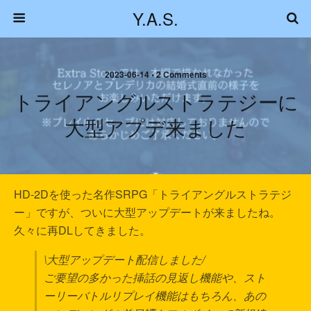
Y.A.S.
2023-06-14 • 2 Comments
トライアングルストラテジーに
大型アプデ来ました
HD-2Dを使った名作SRPG「トライアングルストラテジ
ー」ですが、ついに大型アップデートが来ましたね。
久々に再DLしてきました。
\大型アップデート配信しました/
ご要望の多かった挿話の見返し機能や、スト
ーリーバトルリプレイ機能はもちろん、あの