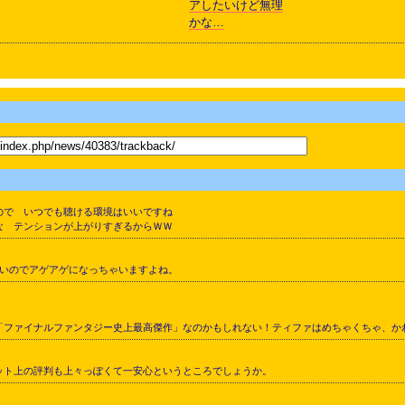
アしたいけど無理
かな…
ので いつでも聴ける環境はいいですね
な テンションが上がりすぎるからＷＷ
多いのでアゲアゲになっちゃいますよね。
ファイナルファンタジー史上最高傑作」なのかもしれない！ティファはめちゃくちゃ、か
ット上の評判も上々っぽくて一安心というところでしょうか。