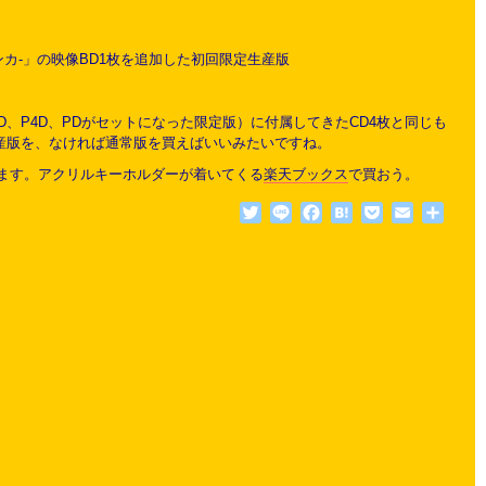
妹ゲンカ-」の映像BD1枚を追加した初回限定生産版
D、P4D、PDがセットになった限定版）に付属してきたCD4枚と同じも
生産版を、なければ通常版を買えばいいみたいですね。
います。アクリルキーホルダーが着いてくる
楽天ブックス
で買おう。
Twitter
Line
Facebook
Hatena
Pocket
Email
共
有