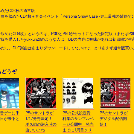
収めたCD2枚の通常版
を収めたCD4枚＋音楽イベント「Persona Show Case -史上最強の姉
収めたCD4枚」というのは、P3DとP5Dがセットになった限定版（またはP3
版を購入したyukkun20のような人は、BDの内容に興味があれば初回限定
いだし、DLC楽曲はあまりダウンロードしてないので、とりあえず通常版買
もどうぞ
音ゲーに手
P5のサントラが
P5の公式設定資
P5のサントラが
日が来ると
1/17発売決定！
料集のサンプルペ
デジタル配信開
ボス戦の潜入時の
ージ公開中 発売
始！
曲いいよね
までに1周目クリ