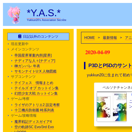
*Y.A.S.*
Yukkun20's Association Secrète
日記以外のコンテンツ
HOME
>
最新情報
>
アニ
現在更新中
メインコンテンツ
2020-04-09
帝国星界軍案内所[星界]
ナディアな人々[ナディア]
P3DとP5Dのサ
榊ガンパレ 年表
サモンナイトU:X 人物図鑑
yukkun20に生まれて
サブコンテンツ
テイフェス 情報まとめ
ペルソナチャンネル
テイルズ オブ カットイン集
幻想少女大戦 カットイン集
ゲーム/考察
ライザのアトリエ2 設定考察
十三機兵防衛圏 時系列表
ゲーム/攻略情報
魔界戦記ディスガイア4
空の軌跡SC Evo/3rd Evo