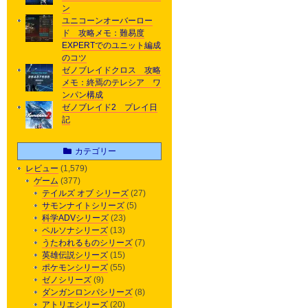
ン
ユニコーンオーバーロー
ド 攻略メモ：難易度
EXPERTでのユニット編成
のコツ
ゼノブレイドクロス 攻略
メモ：終焉のテレシア ワ
ンパン構成
ゼノブレイド2 プレイ日
記
カテゴリー
レビュー
(1,579)
ゲーム
(377)
テイルズ オブ シリーズ
(27)
サモンナイトシリーズ
(5)
科学ADVシリーズ
(23)
ペルソナシリーズ
(13)
うたわれるものシリーズ
(7)
英雄伝説シリーズ
(15)
ポケモンシリーズ
(55)
ゼノシリーズ
(9)
ダンガンロンパシリーズ
(8)
アトリエシリーズ
(20)