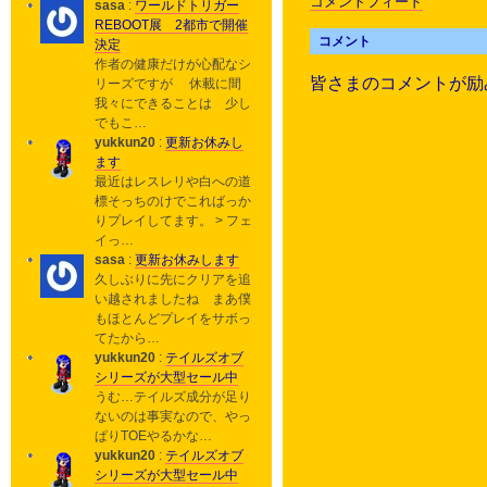
コメントフィード
sasa
:
ワールドトリガー
REBOOT展 2都市で開催
コメント
決定
作者の健康だけが心配なシ
皆さまのコメントが励
リーズですが 休載に間
我々にできることは 少し
でもこ…
yukkun20
:
更新お休みし
ます
最近はレスレリや白への道
標そっちのけでこればっか
りプレイしてます。 > フェ
イっ…
sasa
:
更新お休みします
久しぶりに先にクリアを追
い越されましたね まあ僕
もほとんどプレイをサボっ
てたから…
yukkun20
:
テイルズオブ
シリーズが大型セール中
うむ…テイルズ成分が足り
ないのは事実なので、やっ
ぱりTOEやるかな…
yukkun20
:
テイルズオブ
シリーズが大型セール中