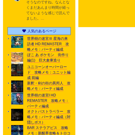
そうなのですね。なんとな
くまだあんまり時間が経っ
てないような感じで読んで
ました。…
人気のあるページ
世界樹の迷宮Ⅲ 星海の来
訪者 HD REMASTER 攻
略メモ：パーティ編成
ぽこ あ ポケモン 街作り
編(1) 巨大倉庫造り
ユニコーンオーバーロー
ド 攻略メモ：ユニット編
成 前編
新釈・剣の街の異邦人 攻
略メモ：パーティ編成
世界樹の迷宮I HD
REMASTER 攻略メモ：
パーティ編成
オクトパストラベラー 攻
略メモ：パーティ編成（対
隠しボス）
BAR ステラアビス 攻略
メモ：新醒界攻略＆トロコ