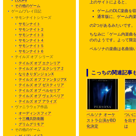
LOOP8
上のサイトによると、
その他のゲーム
ゲームのDLC楽曲を
ゲーム/プレイ日記
通常版に、ゲーム内楽曲
サモンナイトシリーズ
サモンナイト
の2つがあるみたいです。
サモンナイト２
ちなみに「ゲーム内楽曲を
サモンナイト３
ののようです。よって限定
サモンナイト４
サモンナイト５
ペルソナの楽曲は名曲揃
サモンナイト６
テイルズ オブ シリーズ
テイルズ オブ エクシリア
テイルズ オブ エクシリア 2
こっちの関連記事
なりきりダンジョンX
テイルズ オブ ファンタジアX
テイルズ オブ ゼスティリア
テイルズ オブ ベルセリア
テイルズ オブ ヴェスペリア
テイルズ オブ アライズ
ヴァニラウェア作品
オーディンスフィア
ペルソナ オーケ
ついに
十三機兵防衛圏
ストラ公演がBD
を出す
グリムグリモア
化決定
は
その他のゲーム