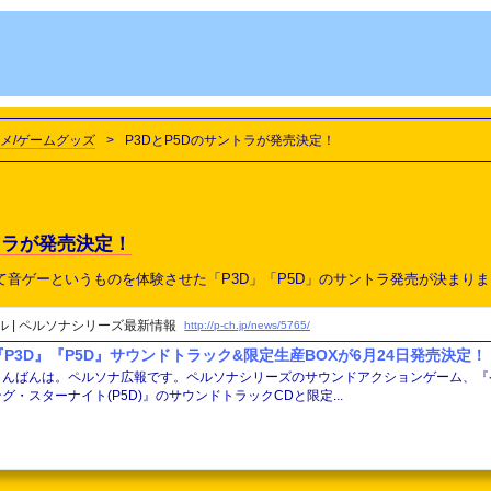
メ/ゲームグッズ
>
P3DとP5Dのサントラが発売決定！
ントラが発売決定！
初めて音ゲーというものを体験させた「P3D」「P5D」のサントラ発売が決まり
 | ペルソナシリーズ最新情報
http://p-ch.jp/news/5765/
『P3D』『P5D』サウンドトラック&限定生産BOXが6月24日発売決定！ | 
こんばんは。ペルソナ広報です。ペルソナシリーズのサウンドアクションゲーム、『ペ
ング・スターナイト(P5D)』のサウンドトラックCDと限定...