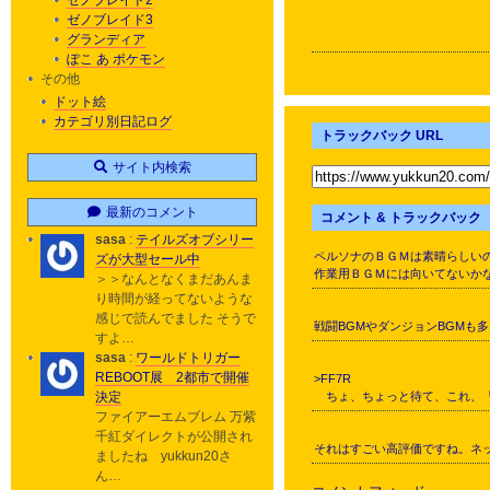
ゼノブレイド2
ゼノブレイド3
グランディア
ぽこ あ ポケモン
その他
ドット絵
カテゴリ別日記ログ
トラックバック URL
サイト内検索
最新のコメント
コメント & トラックバック
sasa
:
テイルズオブシリー
ペルソナのＢＧＭは素晴らしい
ズが大型セール中
作業用ＢＧＭには向いてないか
＞＞なんとなくまだあんま
り時間が経ってないような
感じで読んでました そうで
戦闘BGMやダンジョンBGMも
すよ…
sasa
:
ワールドトリガー
REBOOT展 2都市で開催
>FF7R
決定
ちょ、ちょっと待て、これ、「
ファイアーエムブレム 万紫
千紅ダイレクトが公開され
それはすごい高評価ですね。ネ
ましたね yukkun20さ
ん…