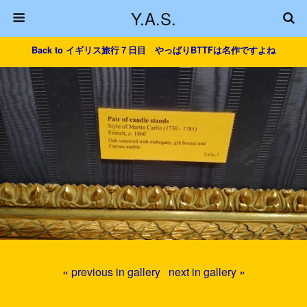
Y.A.S.
Back to イギリス旅行７日目 やっぱりBTTFは名作ですよね
« previous in gallery
next in gallery »