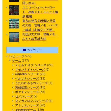
隠しボス）
ユニコーンオーバーロー
ド 攻略メモ：ユニット編
成 後編
東方の迷宮 幻想郷と天貫
の大樹 攻略メモ：パーテ
ィ編成（本編クリア後）
幻想少女大戦 攻略メモ：
おすすめ育成方針
カテゴリー
レビュー
(1,579)
ゲーム
(377)
テイルズ オブ シリーズ
(27)
サモンナイトシリーズ
(5)
科学ADVシリーズ
(23)
ペルソナシリーズ
(13)
うたわれるものシリーズ
(7)
英雄伝説シリーズ
(15)
ポケモンシリーズ
(55)
ゼノシリーズ
(9)
ダンガンロンパシリーズ
(8)
アトリエシリーズ
(20)
その他のゲーム
(129)