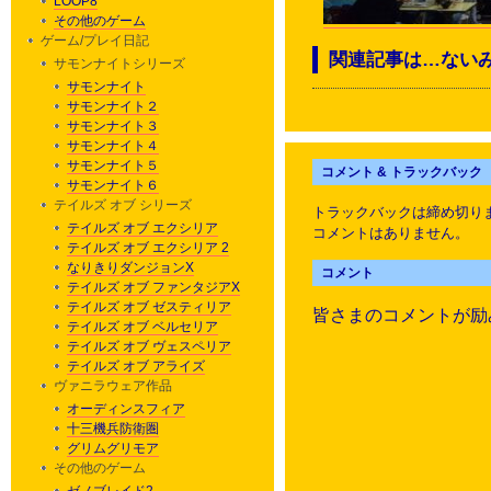
LOOP8
その他のゲーム
ゲーム/プレイ日記
関連記事は…ない
サモンナイトシリーズ
サモンナイト
サモンナイト２
サモンナイト３
サモンナイト４
サモンナイト５
コメント & トラックバック
サモンナイト６
テイルズ オブ シリーズ
トラックバックは締め切り
テイルズ オブ エクシリア
コメントはありません。
テイルズ オブ エクシリア 2
なりきりダンジョンX
コメント
テイルズ オブ ファンタジアX
テイルズ オブ ゼスティリア
皆さまのコメントが励
テイルズ オブ ベルセリア
テイルズ オブ ヴェスペリア
テイルズ オブ アライズ
ヴァニラウェア作品
オーディンスフィア
十三機兵防衛圏
グリムグリモア
その他のゲーム