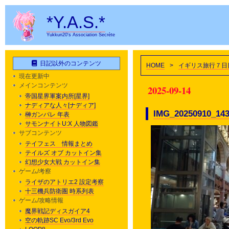
*Y.A.S.*
Yukkun20's Association Secrète
日記以外のコンテンツ
HOME
>
イギリス旅行７日
現在更新中
メインコンテンツ
2025-09-14
帝国星界軍案内所[星界]
ナディアな人々[ナディア]
IMG_20250910_14
榊ガンパレ 年表
サモンナイトU:X 人物図鑑
サブコンテンツ
テイフェス 情報まとめ
テイルズ オブ カットイン集
幻想少女大戦 カットイン集
ゲーム/考察
ライザのアトリエ2 設定考察
十三機兵防衛圏 時系列表
ゲーム/攻略情報
魔界戦記ディスガイア4
空の軌跡SC Evo/3rd Evo