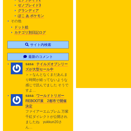
ゼノブレイド2
ゼノブレイド3
グランディア
ぽこ あ ポケモン
その他
ドット絵
カテゴリ別日記ログ
サイト内検索
最新のコメント
sasa
:
テイルズオブシリー
ズが大型セール中
＞＞なんとなくまだあんま
り時間が経ってないような
感じで読んでました そうで
すよ…
sasa
:
ワールドトリガー
REBOOT展 2都市で開催
決定
ファイアーエムブレム 万紫
千紅ダイレクトが公開され
ましたね yukkun20さ
ん…