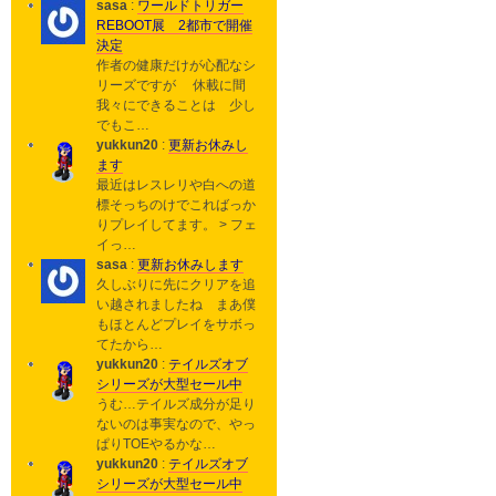
sasa
:
ワールドトリガー
REBOOT展 2都市で開催
決定
作者の健康だけが心配なシ
リーズですが 休載に間
我々にできることは 少し
でもこ…
yukkun20
:
更新お休みし
ます
最近はレスレリや白への道
標そっちのけでこればっか
りプレイしてます。 > フェ
イっ…
sasa
:
更新お休みします
久しぶりに先にクリアを追
い越されましたね まあ僕
もほとんどプレイをサボっ
てたから…
yukkun20
:
テイルズオブ
シリーズが大型セール中
うむ…テイルズ成分が足り
ないのは事実なので、やっ
ぱりTOEやるかな…
yukkun20
:
テイルズオブ
シリーズが大型セール中