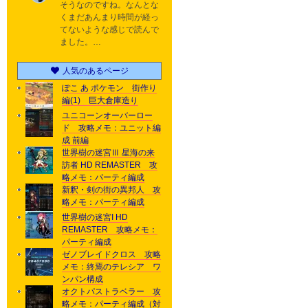
そうなのですね。なんとな
くまだあんまり時間が経っ
てないような感じで読んで
ました。…
人気のあるページ
ぽこ あ ポケモン 街作り
編(1) 巨大倉庫造り
ユニコーンオーバーロー
ド 攻略メモ：ユニット編
成 前編
世界樹の迷宮Ⅲ 星海の来
訪者 HD REMASTER 攻
略メモ：パーティ編成
新釈・剣の街の異邦人 攻
略メモ：パーティ編成
世界樹の迷宮I HD
REMASTER 攻略メモ：
パーティ編成
ゼノブレイドクロス 攻略
メモ：終焉のテレシア ワ
ンパン構成
オクトパストラベラー 攻
略メモ：パーティ編成（対