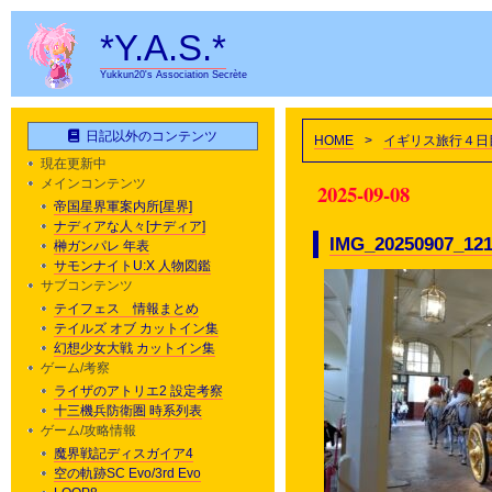
*Y.A.S.*
Yukkun20's Association Secrète
日記以外のコンテンツ
HOME
>
イギリス旅行４日
現在更新中
メインコンテンツ
2025-09-08
帝国星界軍案内所[星界]
ナディアな人々[ナディア]
IMG_20250907_12
榊ガンパレ 年表
サモンナイトU:X 人物図鑑
サブコンテンツ
テイフェス 情報まとめ
テイルズ オブ カットイン集
幻想少女大戦 カットイン集
ゲーム/考察
ライザのアトリエ2 設定考察
十三機兵防衛圏 時系列表
ゲーム/攻略情報
魔界戦記ディスガイア4
空の軌跡SC Evo/3rd Evo