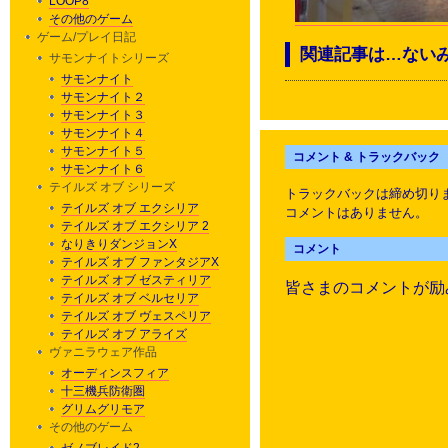
LOOP8
その他のゲーム
ゲーム/プレイ日記
関連記事は…ない
サモンナイトシリーズ
サモンナイト
サモンナイト２
サモンナイト３
サモンナイト４
サモンナイト５
コメント & トラックバック
サモンナイト６
テイルズ オブ シリーズ
トラックバックは締め切り
テイルズ オブ エクシリア
コメントはありません。
テイルズ オブ エクシリア 2
なりきりダンジョンX
コメント
テイルズ オブ ファンタジアX
テイルズ オブ ゼスティリア
皆さまのコメントが励
テイルズ オブ ベルセリア
テイルズ オブ ヴェスペリア
テイルズ オブ アライズ
ヴァニラウェア作品
オーディンスフィア
十三機兵防衛圏
グリムグリモア
その他のゲーム