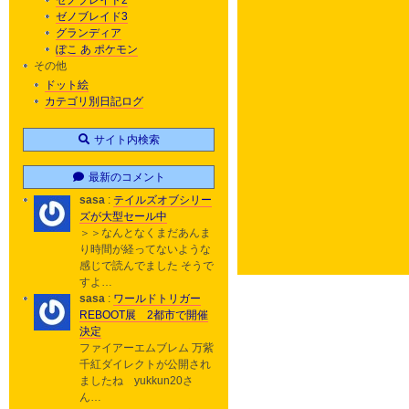
ゼノブレイド2
ゼノブレイド3
グランディア
ぽこ あ ポケモン
その他
ドット絵
カテゴリ別日記ログ
サイト内検索
最新のコメント
sasa
:
テイルズオブシリー
ズが大型セール中
＞＞なんとなくまだあんま
り時間が経ってないような
感じで読んでました そうで
すよ…
sasa
:
ワールドトリガー
REBOOT展 2都市で開催
決定
ファイアーエムブレム 万紫
千紅ダイレクトが公開され
ましたね yukkun20さ
ん…