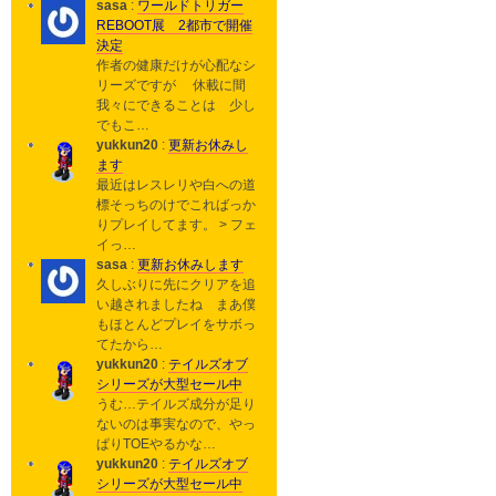
sasa
:
ワールドトリガー
REBOOT展 2都市で開催
決定
作者の健康だけが心配なシ
リーズですが 休載に間
我々にできることは 少し
でもこ…
yukkun20
:
更新お休みし
ます
最近はレスレリや白への道
標そっちのけでこればっか
りプレイしてます。 > フェ
イっ…
sasa
:
更新お休みします
久しぶりに先にクリアを追
い越されましたね まあ僕
もほとんどプレイをサボっ
てたから…
yukkun20
:
テイルズオブ
シリーズが大型セール中
うむ…テイルズ成分が足り
ないのは事実なので、やっ
ぱりTOEやるかな…
yukkun20
:
テイルズオブ
シリーズが大型セール中