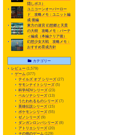
隠しボス）
ユニコーンオーバーロー
ド 攻略メモ：ユニット編
成 後編
東方の迷宮 幻想郷と天貫
の大樹 攻略メモ：パーテ
ィ編成（本編クリア後）
幻想少女大戦 攻略メモ：
おすすめ育成方針
カテゴリー
レビュー
(1,579)
ゲーム
(377)
テイルズ オブ シリーズ
(27)
サモンナイトシリーズ
(5)
科学ADVシリーズ
(23)
ペルソナシリーズ
(13)
うたわれるものシリーズ
(7)
英雄伝説シリーズ
(15)
ポケモンシリーズ
(55)
ゼノシリーズ
(9)
ダンガンロンパシリーズ
(8)
アトリエシリーズ
(20)
その他のゲーム
(129)