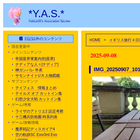
*Y.A.S.*
Yukkun20's Association Secrète
日記以外のコンテンツ
HOME
>
イギリス旅行４日
現在更新中
メインコンテンツ
2025-09-08
帝国星界軍案内所[星界]
ナディアな人々[ナディア]
IMG_20250907_10
榊ガンパレ 年表
サモンナイトU:X 人物図鑑
サブコンテンツ
テイフェス 情報まとめ
テイルズ オブ カットイン集
幻想少女大戦 カットイン集
ゲーム/考察
ライザのアトリエ2 設定考察
十三機兵防衛圏 時系列表
ゲーム/攻略情報
魔界戦記ディスガイア4
空の軌跡SC Evo/3rd Evo