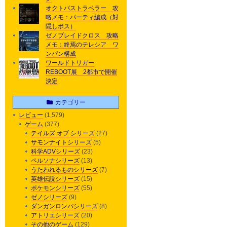
オクトパストラベラー 攻
略メモ：パーティ編成（対
隠しボス）
ゼノブレイドクロス 攻略
メモ：終焉のテレシア ワ
ンパン構成
ワールドトリガー
REBOOT展 2都市で開催
決定
カテゴリー
レビュー
(1,579)
ゲーム
(377)
テイルズ オブ シリーズ
(27)
サモンナイトシリーズ
(5)
科学ADVシリーズ
(23)
ペルソナシリーズ
(13)
うたわれるものシリーズ
(7)
英雄伝説シリーズ
(15)
ポケモンシリーズ
(55)
ゼノシリーズ
(9)
ダンガンロンパシリーズ
(8)
アトリエシリーズ
(20)
その他のゲーム
(129)