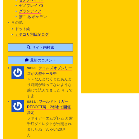
ゼノブレイド2
ゼノブレイド3
グランディア
ぽこ あ ポケモン
その他
ドット絵
カテゴリ別日記ログ
サイト内検索
最新のコメント
sasa
:
テイルズオブシリー
ズが大型セール中
＞＞なんとなくまだあんま
り時間が経ってないような
感じで読んでました そうで
すよ…
sasa
:
ワールドトリガー
REBOOT展 2都市で開催
決定
ファイアーエムブレム 万紫
千紅ダイレクトが公開され
ましたね yukkun20さ
ん…