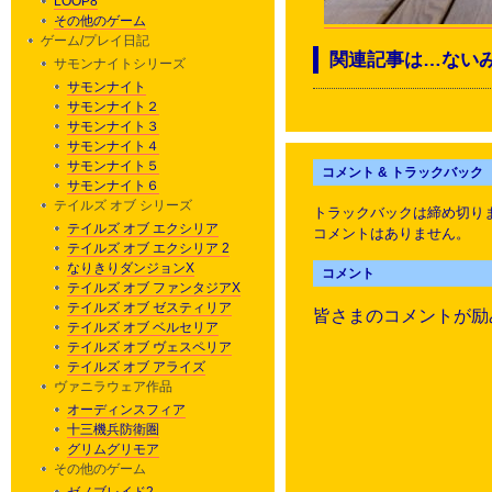
LOOP8
その他のゲーム
ゲーム/プレイ日記
関連記事は…ない
サモンナイトシリーズ
サモンナイト
サモンナイト２
サモンナイト３
サモンナイト４
サモンナイト５
コメント & トラックバック
サモンナイト６
テイルズ オブ シリーズ
トラックバックは締め切り
テイルズ オブ エクシリア
コメントはありません。
テイルズ オブ エクシリア 2
なりきりダンジョンX
コメント
テイルズ オブ ファンタジアX
テイルズ オブ ゼスティリア
皆さまのコメントが励
テイルズ オブ ベルセリア
テイルズ オブ ヴェスペリア
テイルズ オブ アライズ
ヴァニラウェア作品
オーディンスフィア
十三機兵防衛圏
グリムグリモア
その他のゲーム