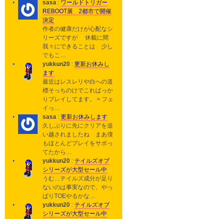
sasa
:
ワールドトリガー
REBOOT展 2都市で開催
決定
作者の健康だけが心配なシ
リーズですが 休載に間
我々にできることは 少し
でもこ…
yukkun20
:
更新お休みし
ます
最近はレスレリや白への道
標そっちのけでこればっか
りプレイしてます。 > フェ
イっ…
sasa
:
更新お休みします
久しぶりに先にクリアを追
い越されましたね まあ僕
もほとんどプレイをサボっ
てたから…
yukkun20
:
テイルズオブ
シリーズが大型セール中
うむ…テイルズ成分が足り
ないのは事実なので、やっ
ぱりTOEやるかな…
yukkun20
:
テイルズオブ
シリーズが大型セール中