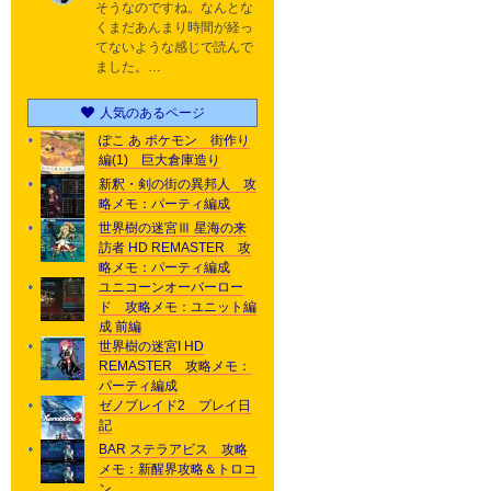
そうなのですね。なんとな
くまだあんまり時間が経っ
てないような感じで読んで
ました。…
人気のあるページ
ぽこ あ ポケモン 街作り
編(1) 巨大倉庫造り
新釈・剣の街の異邦人 攻
略メモ：パーティ編成
世界樹の迷宮Ⅲ 星海の来
訪者 HD REMASTER 攻
略メモ：パーティ編成
ユニコーンオーバーロー
ド 攻略メモ：ユニット編
成 前編
世界樹の迷宮I HD
REMASTER 攻略メモ：
パーティ編成
ゼノブレイド2 プレイ日
記
BAR ステラアビス 攻略
メモ：新醒界攻略＆トロコ
ン