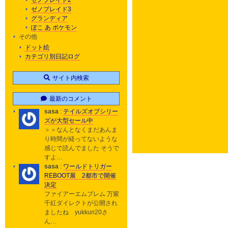
ゼノブレイド2
ゼノブレイド3
グランディア
ぽこ あ ポケモン
その他
ドット絵
カテゴリ別日記ログ
サイト内検索
最新のコメント
sasa
:
テイルズオブシリー
ズが大型セール中
＞＞なんとなくまだあんま
り時間が経ってないような
感じで読んでました そうで
すよ…
sasa
:
ワールドトリガー
REBOOT展 2都市で開催
決定
ファイアーエムブレム 万紫
千紅ダイレクトが公開され
ましたね yukkun20さ
ん…