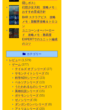
隠しボス）
幻想少女大戦 攻略メモ：
おすすめ育成方針
BAR ステラアビス 攻略
メモ：新醒界攻略＆トロコ
ン
ユニコーンオーバーロー
ド 攻略メモ：難易度
EXPERTでのユニット編成
のコツ
カテゴリー
レビュー
(1,579)
ゲーム
(377)
テイルズ オブ シリーズ
(27)
サモンナイトシリーズ
(5)
科学ADVシリーズ
(23)
ペルソナシリーズ
(13)
うたわれるものシリーズ
(7)
英雄伝説シリーズ
(15)
ポケモンシリーズ
(55)
ゼノシリーズ
(9)
ダンガンロンパシリーズ
(8)
アトリエシリーズ
(20)