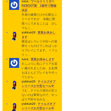
sasa
:
ワールドトリガー
REBOOT展 2都市で開催
決定
作者の健康だけが心配なシ
リーズですが 休載に間
我々にできることは 少し
でもこ…
yukkun20
:
更新お休みし
ます
最近はレスレリや白への道
標そっちのけでこればっか
りプレイしてます。 > フェ
イっ…
sasa
:
更新お休みします
久しぶりに先にクリアを追
い越されましたね まあ僕
もほとんどプレイをサボっ
てたから…
yukkun20
:
テイルズオブ
シリーズが大型セール中
うむ…テイルズ成分が足り
ないのは事実なので、やっ
ぱりTOEやるかな…
yukkun20
:
テイルズオブ
シリーズが大型セール中