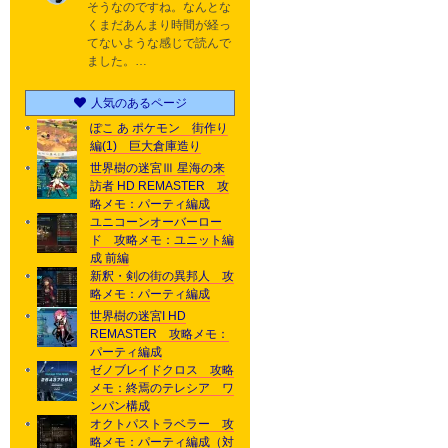
そうなのですね。なんとな
くまだあんまり時間が経っ
てないような感じで読んで
ました。…
人気のあるページ
ぽこ あ ポケモン 街作り
編(1) 巨大倉庫造り
世界樹の迷宮Ⅲ 星海の来
訪者 HD REMASTER 攻
略メモ：パーティ編成
ユニコーンオーバーロー
ド 攻略メモ：ユニット編
成 前編
新釈・剣の街の異邦人 攻
略メモ：パーティ編成
世界樹の迷宮I HD
REMASTER 攻略メモ：
パーティ編成
ゼノブレイドクロス 攻略
メモ：終焉のテレシア ワ
ンパン構成
オクトパストラベラー 攻
略メモ：パーティ編成（対