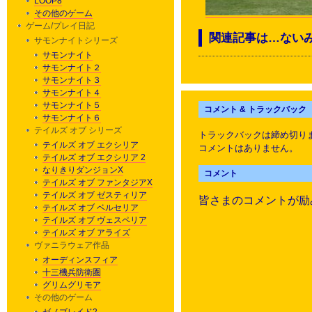
LOOP8
その他のゲーム
ゲーム/プレイ日記
関連記事は…ない
サモンナイトシリーズ
サモンナイト
サモンナイト２
サモンナイト３
サモンナイト４
サモンナイト５
コメント & トラックバック
サモンナイト６
テイルズ オブ シリーズ
トラックバックは締め切り
テイルズ オブ エクシリア
コメントはありません。
テイルズ オブ エクシリア 2
なりきりダンジョンX
コメント
テイルズ オブ ファンタジアX
テイルズ オブ ゼスティリア
皆さまのコメントが励
テイルズ オブ ベルセリア
テイルズ オブ ヴェスペリア
テイルズ オブ アライズ
ヴァニラウェア作品
オーディンスフィア
十三機兵防衛圏
グリムグリモア
その他のゲーム