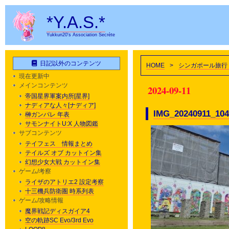
*Y.A.S.*
Yukkun20's Association Secrète
日記以外のコンテンツ
HOME
>
シンガポール旅行
現在更新中
メインコンテンツ
2024-09-11
帝国星界軍案内所[星界]
ナディアな人々[ナディア]
IMG_20240911_104
榊ガンパレ 年表
サモンナイトU:X 人物図鑑
サブコンテンツ
テイフェス 情報まとめ
テイルズ オブ カットイン集
幻想少女大戦 カットイン集
ゲーム/考察
ライザのアトリエ2 設定考察
十三機兵防衛圏 時系列表
ゲーム/攻略情報
魔界戦記ディスガイア4
空の軌跡SC Evo/3rd Evo