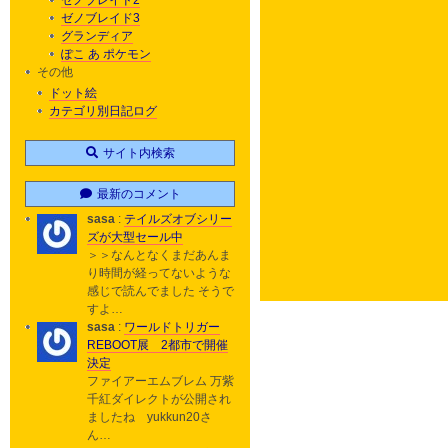
ゼノブレイド2
ゼノブレイド3
グランディア
ぽこ あ ポケモン
その他
ドット絵
カテゴリ別日記ログ
サイト内検索
最新のコメント
sasa
:
テイルズオブシリー
ズが大型セール中
＞＞なんとなくまだあんま
り時間が経ってないような
感じで読んでました そうで
すよ…
sasa
:
ワールドトリガー
REBOOT展 2都市で開催
決定
ファイアーエムブレム 万紫
千紅ダイレクトが公開され
ましたね yukkun20さ
ん…