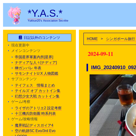
*Y.A.S.*
Yukkun20's Association Secrète
日記以外のコンテンツ
HOME
>
シンガポール旅行
現在更新中
メインコンテンツ
2024-09-11
帝国星界軍案内所[星界]
ナディアな人々[ナディア]
IMG_20240910_09
榊ガンパレ 年表
サモンナイトU:X 人物図鑑
サブコンテンツ
テイフェス 情報まとめ
テイルズ オブ カットイン集
幻想少女大戦 カットイン集
ゲーム/考察
ライザのアトリエ2 設定考察
十三機兵防衛圏 時系列表
ゲーム/攻略情報
魔界戦記ディスガイア4
空の軌跡SC Evo/3rd Evo