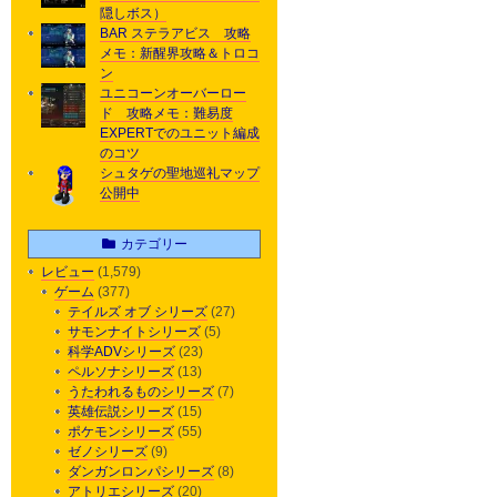
隠しボス）
BAR ステラアビス 攻略
メモ：新醒界攻略＆トロコ
ン
ユニコーンオーバーロー
ド 攻略メモ：難易度
EXPERTでのユニット編成
のコツ
シュタゲの聖地巡礼マップ
公開中
カテゴリー
レビュー
(1,579)
ゲーム
(377)
テイルズ オブ シリーズ
(27)
サモンナイトシリーズ
(5)
科学ADVシリーズ
(23)
ペルソナシリーズ
(13)
うたわれるものシリーズ
(7)
英雄伝説シリーズ
(15)
ポケモンシリーズ
(55)
ゼノシリーズ
(9)
ダンガンロンパシリーズ
(8)
アトリエシリーズ
(20)