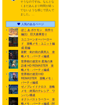
そうなのですね。なんとな
くまだあんまり時間が経っ
てないような感じで読んで
ました。…
人気のあるページ
ぽこ あ ポケモン 街作り
編(1) 巨大倉庫造り
ユニコーンオーバーロー
ド 攻略メモ：ユニット編
成 前編
新釈・剣の街の異邦人 攻
略メモ：パーティ編成
世界樹の迷宮Ⅲ 星海の来
訪者 HD REMASTER 攻
略メモ：パーティ編成
世界樹の迷宮I HD
REMASTER 攻略メモ：
パーティ編成
ゼノブレイドクロス 攻略
メモ：終焉のテレシア ワ
ンパン構成
オクトパストラベラー 攻
略メモ：パーティ編成（対