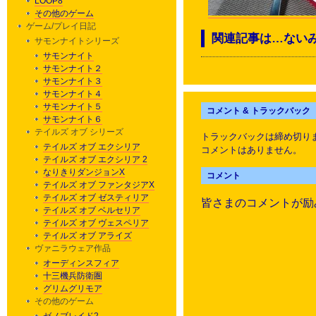
LOOP8
その他のゲーム
ゲーム/プレイ日記
関連記事は…ない
サモンナイトシリーズ
サモンナイト
サモンナイト２
サモンナイト３
サモンナイト４
サモンナイト５
コメント & トラックバック
サモンナイト６
テイルズ オブ シリーズ
トラックバックは締め切り
テイルズ オブ エクシリア
コメントはありません。
テイルズ オブ エクシリア 2
なりきりダンジョンX
コメント
テイルズ オブ ファンタジアX
テイルズ オブ ゼスティリア
皆さまのコメントが励
テイルズ オブ ベルセリア
テイルズ オブ ヴェスペリア
テイルズ オブ アライズ
ヴァニラウェア作品
オーディンスフィア
十三機兵防衛圏
グリムグリモア
その他のゲーム