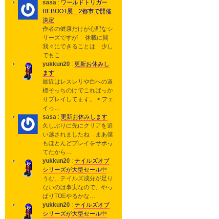
sasa
:
ワールドトリガー
REBOOT展 2都市で開催
決定
作者の健康だけが心配なシ
リーズですが 休載に間
我々にできることは 少し
でもこ…
yukkun20
:
更新お休みし
ます
最近はレスレリや白への道
標そっちのけでこればっか
りプレイしてます。 > フェ
イっ…
sasa
:
更新お休みします
久しぶりに先にクリアを追
い越されましたね まあ僕
もほとんどプレイをサボっ
てたから…
yukkun20
:
テイルズオブ
シリーズが大型セール中
うむ…テイルズ成分が足り
ないのは事実なので、やっ
ぱりTOEやるかな…
yukkun20
:
テイルズオブ
シリーズが大型セール中