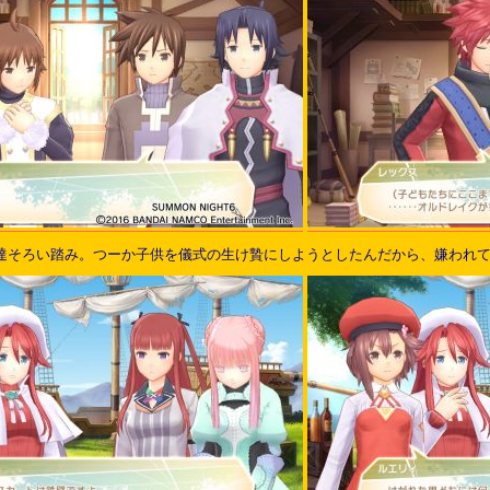
達そろい踏み。つーか子供を儀式の生け贄にしようとしたんだから、嫌われ