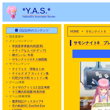
*Y.A.S.*
Yukkun20's Association Secrète
日記以外のコンテンツ
HOME
>
サモンナイト６ 
現在更新中
メインコンテンツ
サモンナイト6 プ
帝国星界軍案内所[星界]
ナディアな人々[ナディア]
榊ガンパレ 年表
サモンナイトU:X 人物図鑑
サブコンテンツ
テイフェス 情報まとめ
テイルズ オブ カットイン集
幻想少女大戦 カットイン集
ゲーム/考察
ライザのアトリエ2 設定考察
十三機兵防衛圏 時系列表
ゲーム/攻略情報
魔界戦記ディスガイア4
空の軌跡SC Evo/3rd Evo