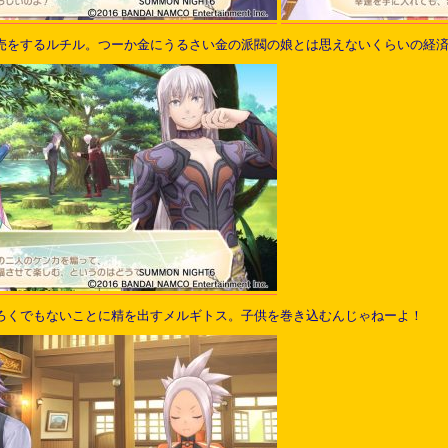
売をするルチル。つーか金にうるさい金の派閥の娘とは思えないくらいの経
ろくでもないことに精を出すメルギトス。子供を巻き込むんじゃねーよ！