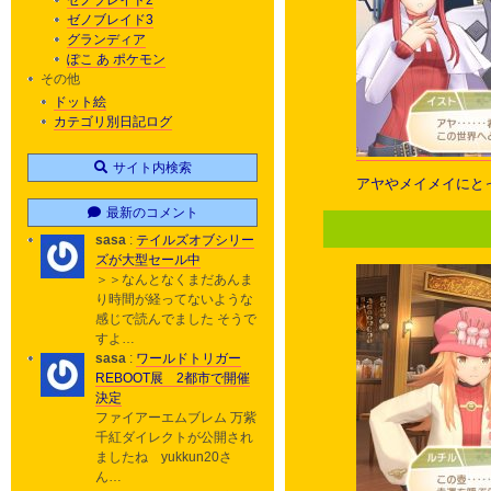
ゼノブレイド2
ゼノブレイド3
グランディア
ぽこ あ ポケモン
その他
ドット絵
カテゴリ別日記ログ
サイト内検索
アヤやメイメイにと
最新のコメント
sasa
:
テイルズオブシリー
ズが大型セール中
＞＞なんとなくまだあんま
り時間が経ってないような
感じで読んでました そうで
すよ…
sasa
:
ワールドトリガー
REBOOT展 2都市で開催
決定
ファイアーエムブレム 万紫
千紅ダイレクトが公開され
ましたね yukkun20さ
ん…