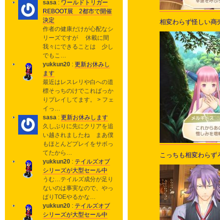
sasa
:
ワールドトリガー
REBOOT展 2都市で開催
決定
相変わらず怪しい商
作者の健康だけが心配なシ
リーズですが 休載に間
我々にできることは 少し
でもこ…
yukkun20
:
更新お休みし
ます
最近はレスレリや白への道
標そっちのけでこればっか
りプレイしてます。 > フェ
イっ…
sasa
:
更新お休みします
久しぶりに先にクリアを追
い越されましたね まあ僕
もほとんどプレイをサボっ
てたから…
こっちも相変わらず
yukkun20
:
テイルズオブ
シリーズが大型セール中
うむ…テイルズ成分が足り
ないのは事実なので、やっ
ぱりTOEやるかな…
yukkun20
:
テイルズオブ
シリーズが大型セール中