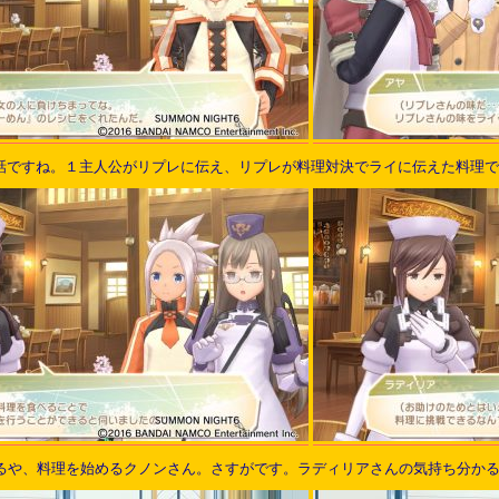
の話ですね。１主人公がリプレに伝え、リプレが料理対決でライに伝えた料理
るや、料理を始めるクノンさん。さすがです。ラディリアさんの気持ち分か