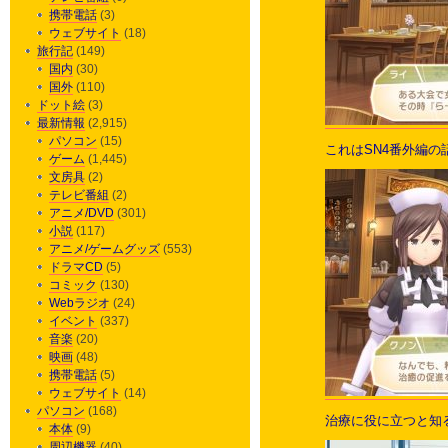
携帯電話
(3)
ウェブサイト
(18)
旅行記
(149)
国内
(30)
国外
(110)
ドット絵
(3)
最新情報
(2,915)
パソコン
(15)
これはSN4番外編
ゲーム
(1,445)
文房具
(2)
テレビ番組
(2)
アニメ/DVD
(301)
小説
(117)
アニメ/ゲームグッズ
(553)
ドラマCD
(5)
コミック
(130)
Webラジオ
(24)
イベント
(337)
音楽
(20)
映画
(48)
携帯電話
(5)
ウェブサイト
(14)
パソコン
(168)
治療に役に立つと知
本体
(9)
周辺機器
(40)