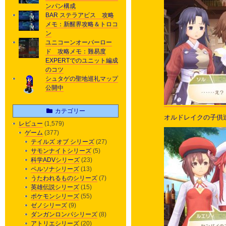
ンパン構成
BAR ステラアビス 攻略
メモ：新醒界攻略＆トロコ
ン
ユニコーンオーバーロー
ド 攻略メモ：難易度
EXPERTでのユニット編成
のコツ
シュタゲの聖地巡礼マップ
公開中
カテゴリー
オルドレイクの子供
レビュー
(1,579)
ゲーム
(377)
テイルズ オブ シリーズ
(27)
サモンナイトシリーズ
(5)
科学ADVシリーズ
(23)
ペルソナシリーズ
(13)
うたわれるものシリーズ
(7)
英雄伝説シリーズ
(15)
ポケモンシリーズ
(55)
ゼノシリーズ
(9)
ダンガンロンパシリーズ
(8)
アトリエシリーズ
(20)