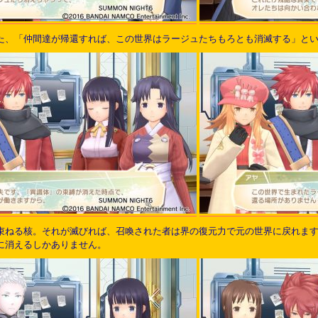
た、「仲間達が帰還すれば、この世界はラージュたちもろとも消滅する」と
束ねる核。それが滅びれば、召喚された者は界の復元力で元の世界に戻れま
に消えるしかありません。