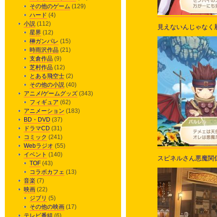
その他のゲーム
(129)
ハード
(4)
小説
(112)
見えないんじゃなく
星界
(12)
榊ガンパレ
(15)
時雨沢作品
(21)
支倉作品
(9)
芝村作品
(12)
とある飛空士
(2)
その他の小説
(40)
アニメ/ゲームグッズ
(343)
フィギュア
(62)
アニメーション
(183)
BD・DVD
(37)
ドラマCD
(31)
コミック
(241)
Webラジオ
(55)
イベント
(140)
スピネルさん悪魔関
TOF
(43)
コラボカフェ
(13)
音楽
(7)
映画
(22)
ジブリ
(5)
その他の映画
(17)
テレビ番組
(6)