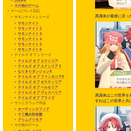
LOOP8
その他のゲーム
ゲーム/プレイ日記
異識体が最後に言っ
サモンナイトシリーズ
サモンナイト
サモンナイト２
サモンナイト３
サモンナイト４
サモンナイト５
サモンナイト６
テイルズ オブ シリーズ
テイルズ オブ エクシリア
テイルズ オブ エクシリア 2
なりきりダンジョンX
テイルズ オブ ファンタジアX
テイルズ オブ ゼスティリア
テイルズ オブ ベルセリア
テイルズ オブ ヴェスペリア
異識体はこの世界を
テイルズ オブ アライズ
すればこの世界と共
ヴァニラウェア作品
オーディンスフィア
十三機兵防衛圏
グリムグリモア
その他のゲーム