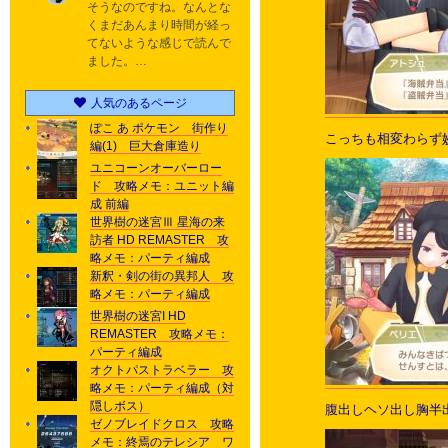
そうなのですね。なんとな
くまだあんまり時間が経っ
てないような感じで読んで
ました。…
人気のあるページ
ぽこ あ ポケモン 街作り
こっちも相変わらず
編(1) 巨大倉庫造り
ユニコーンオーバーロー
ド 攻略メモ：ユニット編
成 前編
世界樹の迷宮Ⅲ 星海の来
訪者 HD REMASTER 攻
略メモ：パーティ編成
新釈・剣の街の異邦人 攻
略メモ：パーティ編成
世界樹の迷宮I HD
REMASTER 攻略メモ：
パーティ編成
オクトパストラベラー 攻
略メモ：パーティ編成（対
隠しボス）
腹出しヘソ出し胸半
ゼノブレイドクロス 攻略
メモ：終焉のテレシア ワ