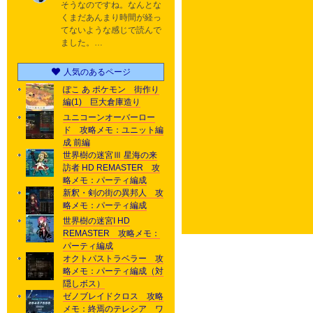
そうなのですね。なんとな
くまだあんまり時間が経っ
てないような感じで読んで
ました。…
人気のあるページ
ぽこ あ ポケモン 街作り
編(1) 巨大倉庫造り
ユニコーンオーバーロー
ド 攻略メモ：ユニット編
成 前編
世界樹の迷宮Ⅲ 星海の来
訪者 HD REMASTER 攻
略メモ：パーティ編成
新釈・剣の街の異邦人 攻
略メモ：パーティ編成
世界樹の迷宮I HD
REMASTER 攻略メモ：
パーティ編成
オクトパストラベラー 攻
略メモ：パーティ編成（対
隠しボス）
ゼノブレイドクロス 攻略
メモ：終焉のテレシア ワ