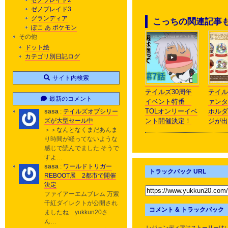
ゼノブレイド2
ゼノブレイド3
グランディア
こっちの関連記事
ぽこ あ ポケモン
その他
ドット絵
カテゴリ別日記ログ
サイト内検索
テイルズ30周年
テイル
最新のコメント
イベント特番
ァンタ
TOLオンリーイベ
ホルダ
sasa
:
テイルズオブシリー
ント開催決定！
ジが出
ズが大型セール中
＞＞なんとなくまだあんま
り時間が経ってないような
感じで読んでました そうで
すよ…
sasa
:
ワールドトリガー
トラックバック URL
REBOOT展 2都市で開催
決定
ファイアーエムブレム 万紫
千紅ダイレクトが公開され
コメント & トラックバック
ましたね yukkun20さ
ん…
レジェンディアはストーリーは