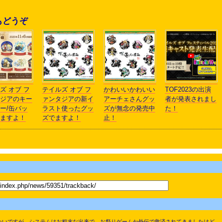
もどうぞ
ズ オブ フ
テイルズ オブ フ
かわいいかわいい
TOF2023の出演
ジアのキー
ァンタジアの新イ
アーチェさんグッ
者が発表されまし
ー/缶バッ
ラスト使ったグッ
ズが無念の発売中
た！
ますよ！
ズでますよ！
止！
いいですが システムはお粗末な出来で お祭りゲームか外伝で救済されてきましたけど