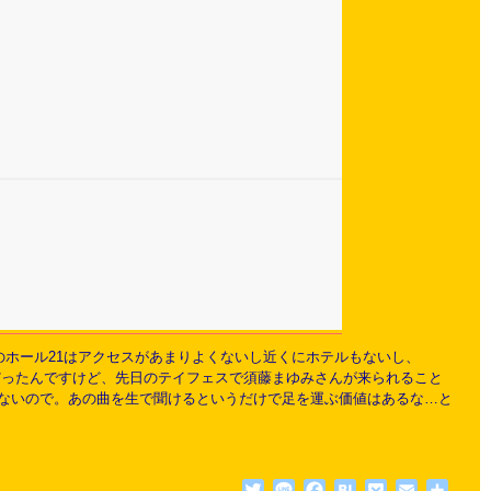
森のホール21はアクセスがあまりよくないし近くにホテルもないし、
腰だったんですけど、先日のテイフェスで須藤まゆみさんが来られること
ないので。あの曲を生で聞けるというだけで足を運ぶ価値はあるな…と
Twitter
Line
Facebook
Hatena
Pocket
Email
共