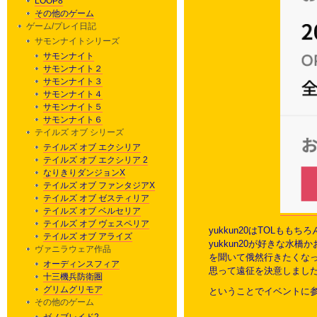
LOOP8
その他のゲーム
ゲーム/プレイ日記
サモンナイトシリーズ
サモンナイト
サモンナイト２
サモンナイト３
サモンナイト４
サモンナイト５
サモンナイト６
テイルズ オブ シリーズ
テイルズ オブ エクシリア
テイルズ オブ エクシリア 2
なりきりダンジョンX
テイルズ オブ ファンタジアX
テイルズ オブ ゼスティリア
テイルズ オブ ベルセリア
テイルズ オブ ヴェスペリア
yukkun20はTOL
テイルズ オブ アライズ
yukkun20が好きな
ヴァニラウェア作品
を聞いて俄然行きたくな
オーディンスフィア
思って遠征を決意しまし
十三機兵防衛圏
グリムグリモア
ということでイベントに
その他のゲーム