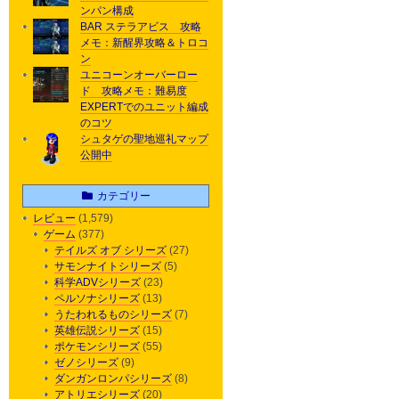
ンパン構成
BAR ステラアビス 攻略
メモ：新醒界攻略＆トロコ
ン
ユニコーンオーバーロー
ド 攻略メモ：難易度
EXPERTでのユニット編成
のコツ
シュタゲの聖地巡礼マップ
公開中
カテゴリー
レビュー
(1,579)
ゲーム
(377)
テイルズ オブ シリーズ
(27)
サモンナイトシリーズ
(5)
科学ADVシリーズ
(23)
ペルソナシリーズ
(13)
うたわれるものシリーズ
(7)
英雄伝説シリーズ
(15)
ポケモンシリーズ
(55)
ゼノシリーズ
(9)
ダンガンロンパシリーズ
(8)
アトリエシリーズ
(20)