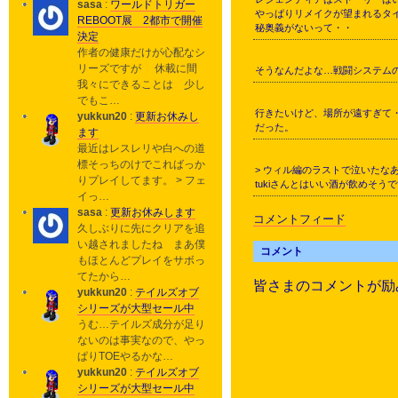
sasa
:
ワールドトリガー
やっぱりリメイクが望まれるタ
REBOOT展 2都市で開催
秘奥義がないって・・
決定
作者の健康だけが心配なシ
リーズですが 休載に間
そうなんだよな…戦闘システム
我々にできることは 少し
でもこ…
行きたいけど、場所が遠すぎて
yukkun20
:
更新お休みし
だった。
ます
最近はレスレリや白への道
標そっちのけでこればっか
> ウィル編のラストで泣いたな
りプレイしてます。 > フェ
tukiさんとはいい酒が飲めそうで
イっ…
sasa
:
更新お休みします
コメントフィード
久しぶりに先にクリアを追
い越されましたね まあ僕
コメント
もほとんどプレイをサボっ
てたから…
皆さまのコメントが励
yukkun20
:
テイルズオブ
シリーズが大型セール中
うむ…テイルズ成分が足り
ないのは事実なので、やっ
ぱりTOEやるかな…
yukkun20
:
テイルズオブ
シリーズが大型セール中