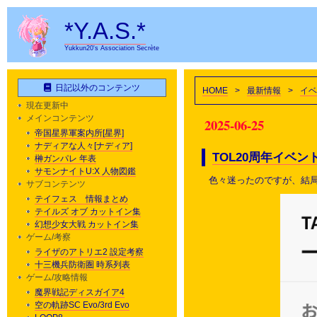
*Y.A.S.*
Yukkun20's Association Secrète
日記以外のコンテンツ
HOME
>
最新情報
>
イベ
現在更新中
メインコンテンツ
2025-06-25
帝国星界軍案内所[星界]
ナディアな人々[ナディア]
TOL20周年イベ
榊ガンパレ 年表
サモンナイトU:X 人物図鑑
色々迷ったのですが、結
サブコンテンツ
テイフェス 情報まとめ
テイルズ オブ カットイン集
幻想少女大戦 カットイン集
ゲーム/考察
ライザのアトリエ2 設定考察
十三機兵防衛圏 時系列表
ゲーム/攻略情報
魔界戦記ディスガイア4
空の軌跡SC Evo/3rd Evo