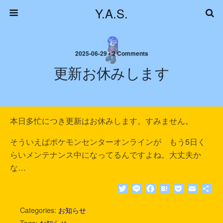
Y.A.S.
2025-06-29 • 2 Comments
更新お休みします
本日多忙につき更新はお休みします。すみません。
そういえばポケモンセンターオンラインが もう5日く
らいメンテナンス中になってるんですよね。大丈夫か
な…
T
L
F
H
P
E
共
w
i
a
a
o
m
有
i
n
c
t
c
a
Categories:
お知らせ
t
e
e
e
k
i
Tags:
お知らせ