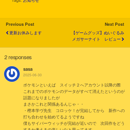
t
b
n
e
l
e
o
a
t
r
o
k
Previous Post
Next Post
更新お休みします
【ゲームグッズ】ぬいぐるみ
メガサーナイト レビュー
2 responses
sasa
2025-06-30
ポケモンといえば スイッチ２へアカウント以降の際
これまでのポケモンのデータがすべて消えたというのが
話題になりましたが
まさかこれと関係あるんじゃ・・
・樫本学ヴ先生 コロッケ！が完結してから 新作への
打ち合わせを始めてるようですね
僕もサイバーウィッチが完結が近いので 次回作をどう
するか考えるの楽しいなと思ってます