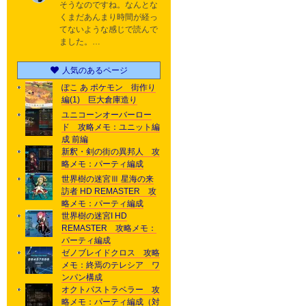
そうなのですね。なんとな
くまだあんまり時間が経っ
てないような感じで読んで
ました。…
人気のあるページ
ぽこ あ ポケモン 街作り
編(1) 巨大倉庫造り
ユニコーンオーバーロー
ド 攻略メモ：ユニット編
成 前編
新釈・剣の街の異邦人 攻
略メモ：パーティ編成
世界樹の迷宮Ⅲ 星海の来
訪者 HD REMASTER 攻
略メモ：パーティ編成
世界樹の迷宮I HD
REMASTER 攻略メモ：
パーティ編成
ゼノブレイドクロス 攻略
メモ：終焉のテレシア ワ
ンパン構成
オクトパストラベラー 攻
略メモ：パーティ編成（対