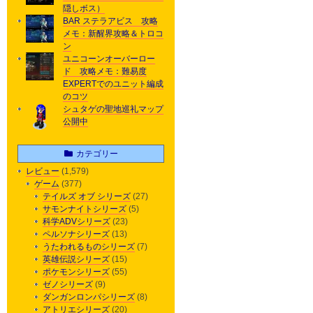
隠しボス）
BAR ステラアビス 攻略
メモ：新醒界攻略＆トロコ
ン
ユニコーンオーバーロー
ド 攻略メモ：難易度
EXPERTでのユニット編成
のコツ
シュタゲの聖地巡礼マップ
公開中
カテゴリー
レビュー
(1,579)
ゲーム
(377)
テイルズ オブ シリーズ
(27)
サモンナイトシリーズ
(5)
科学ADVシリーズ
(23)
ペルソナシリーズ
(13)
うたわれるものシリーズ
(7)
英雄伝説シリーズ
(15)
ポケモンシリーズ
(55)
ゼノシリーズ
(9)
ダンガンロンパシリーズ
(8)
アトリエシリーズ
(20)