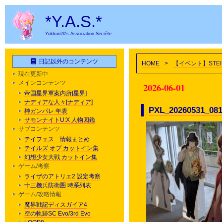
*Y.A.S.*
Yukkun20's Association Secrète
日記以外のコンテンツ
HOME
>
【イベント】STE
現在更新中
メインコンテンツ
2026-06-01
帝国星界軍案内所[星界]
ナディアな人々[ナディア]
PXL_20260531_081
榊ガンパレ 年表
サモンナイトU:X 人物図鑑
サブコンテンツ
テイフェス 情報まとめ
テイルズ オブ カットイン集
幻想少女大戦 カットイン集
ゲーム/考察
ライザのアトリエ2 設定考察
十三機兵防衛圏 時系列表
ゲーム/攻略情報
魔界戦記ディスガイア4
空の軌跡SC Evo/3rd Evo