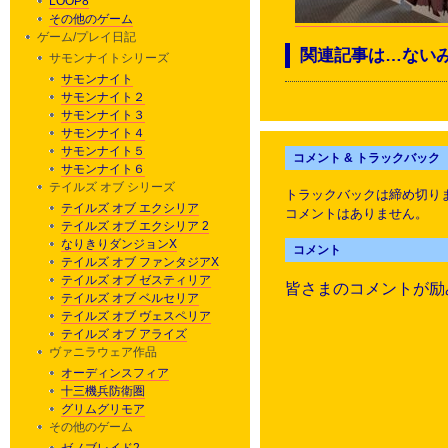
LOOP8
その他のゲーム
ゲーム/プレイ日記
関連記事は…ない
サモンナイトシリーズ
サモンナイト
サモンナイト２
サモンナイト３
サモンナイト４
サモンナイト５
コメント & トラックバック
サモンナイト６
テイルズ オブ シリーズ
トラックバックは締め切り
テイルズ オブ エクシリア
コメントはありません。
テイルズ オブ エクシリア 2
なりきりダンジョンX
コメント
テイルズ オブ ファンタジアX
テイルズ オブ ゼスティリア
皆さまのコメントが励
テイルズ オブ ベルセリア
テイルズ オブ ヴェスペリア
テイルズ オブ アライズ
ヴァニラウェア作品
オーディンスフィア
十三機兵防衛圏
グリムグリモア
その他のゲーム