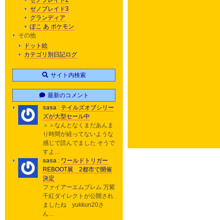
ゼノブレイド2
ゼノブレイド3
グランディア
ぽこ あ ポケモン
その他
ドット絵
カテゴリ別日記ログ
サイト内検索
最新のコメント
sasa
:
テイルズオブシリー
ズが大型セール中
＞＞なんとなくまだあんま
り時間が経ってないような
感じで読んでました そうで
すよ…
sasa
:
ワールドトリガー
REBOOT展 2都市で開催
決定
ファイアーエムブレム 万紫
千紅ダイレクトが公開され
ましたね yukkun20さ
ん…