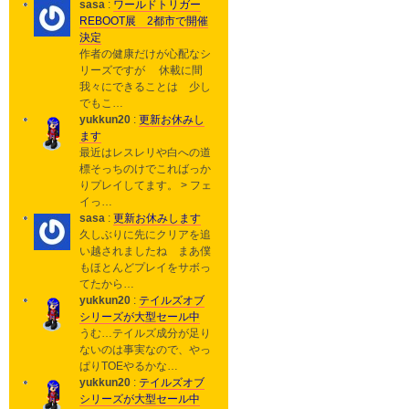
sasa
:
ワールドトリガー
REBOOT展 2都市で開催
決定
作者の健康だけが心配なシ
リーズですが 休載に間
我々にできることは 少し
でもこ…
yukkun20
:
更新お休みし
ます
最近はレスレリや白への道
標そっちのけでこればっか
りプレイしてます。 > フェ
イっ…
sasa
:
更新お休みします
久しぶりに先にクリアを追
い越されましたね まあ僕
もほとんどプレイをサボっ
てたから…
yukkun20
:
テイルズオブ
シリーズが大型セール中
うむ…テイルズ成分が足り
ないのは事実なので、やっ
ぱりTOEやるかな…
yukkun20
:
テイルズオブ
シリーズが大型セール中